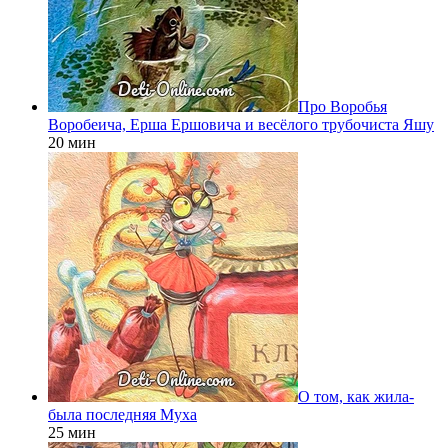
Про Воробья
Воробеича, Ерша Ершовича и весёлого трубочиста Яшу
20 мин
О том, как жила-
была последняя Муха
25 мин