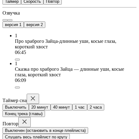
Таймер
Скорость
Повтор
Озвучка
версия 1
версия 2
1
Про храброго Зайца-длинные уши, косые глаза,
короткий хвост
06:45
1
Сказка про храброго Зайца — длинные уши, косые
глаза, короткий хвост
06:09
Таймер сна
Выключить
20 минут
40 минут
1 час
2 часа
Конец трека (главы)
Повтор
Выключен (остановить в конце плейлиста)
Слушать весь плейлист по кругу