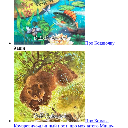
Про Козявочку
9 мин
Про Комара
Комаровича-длинный нос и про мохнатого Мишу-