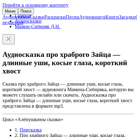
Перейти к основному контенту
Меню
Поиск
Главная
Аудиосказки
Сказки
Раскраски
Песни
Аудиокниги
Книги
Загадки
Аудиосказки
редактора
Мамин-Сибиряк Д.Н.
Аудиосказка про храброго Зайца —
длинные уши, косые глаза, короткий
хвост
Сказка про храброго Зайца — длинные уши, косые глаза,
короткий хвост — аудиокнига Мамина-Сибиряка, которую вы
можете слушать онлайн или скачать. Аудиосказка про
храброго Зайца — длинные уши, косые глаза, короткий хвост
представлена в формате mp3.
Цикл «Алёнушкины сказки»
1.
Присказка
2. Про храброго Зайца — длинные уши, косые глаза,