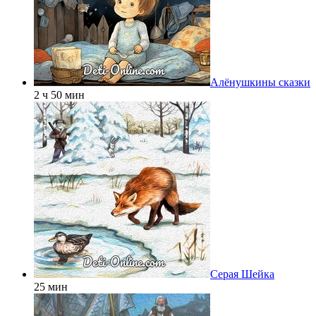
Алёнушкины сказки
2 ч 50 мин
Серая Шейка
25 мин