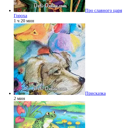
Про славного царя
Гороха
1 ч 20 мин
Присказка
2 мин