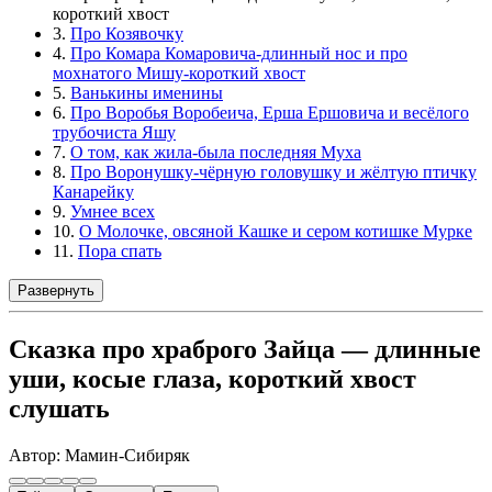
короткий хвост
3.
Про Козявочку
4.
Про Комара Комаровича-длинный нос и про
мохнатого Мишу-короткий хвост
5.
Ванькины именины
6.
Про Воробья Воробеича, Ерша Ершовича и весёлого
трубочиста Яшу
7.
О том, как жила-была последняя Муха
8.
Про Воронушку-чёрную головушку и жёлтую птичку
Канарейку
9.
Умнее всех
10.
О Молочке, овсяной Кашке и сером котишке Мурке
11.
Пора спать
Развернуть
Сказка про храброго Зайца — длинные
уши, косые глаза, короткий хвост
слушать
Автор: Мамин-Сибиряк