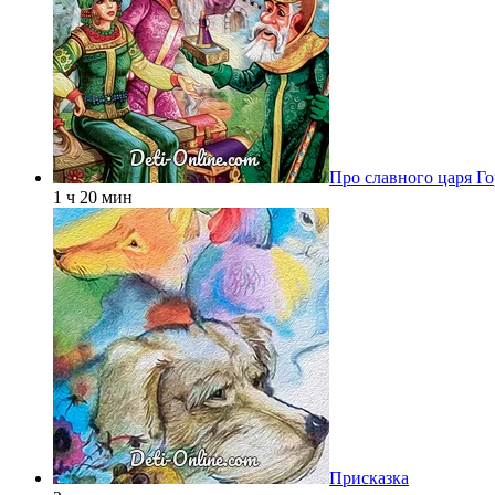
Про славного царя Го
1 ч 20 мин
Присказка