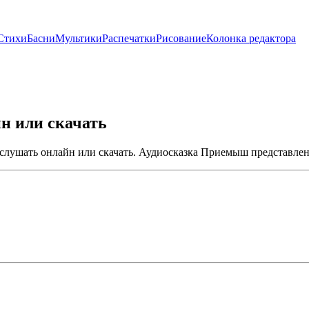
Стихи
Басни
Мультики
Распечатки
Рисование
Колонка редактора
н или скачать
лушать онлайн или скачать. Аудиосказка Приемыш представлен