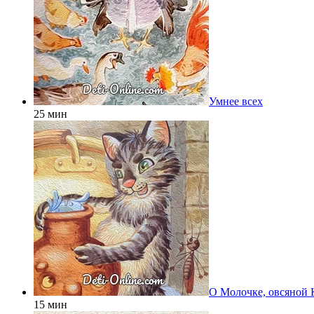
Умнее всех
25 мин
О Молочке, овсяной 
15 мин