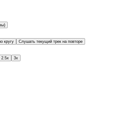
вы)
о кругу
Слушать текущий трек на повторе
2.5x
3x