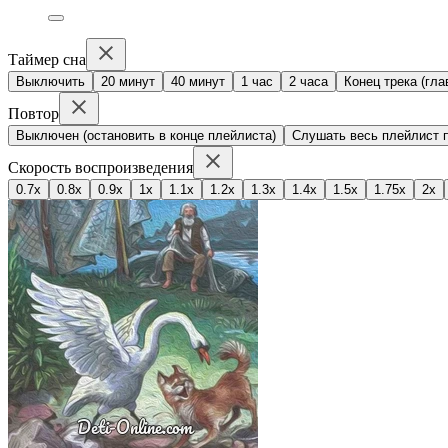
Таймер сна
Выключить
20 минут
40 минут
1 час
2 часа
Конец трека (гла
Повтор
Выключен (остановить в конце плейлиста)
Слушать весь плейлист п
Скорость воспроизведения
0.7x
0.8x
0.9x
1x
1.1x
1.2x
1.3x
1.4x
1.5x
1.75x
2x