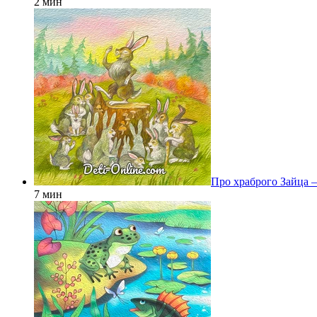
2 мин
Про храброго Зайца —
7 мин