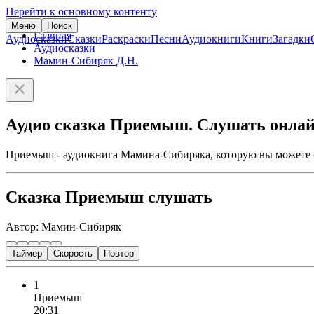
Перейти к основному контенту
Меню
Поиск
Главная
Аудиосказки
Сказки
Раскраски
Песни
Аудиокниги
Книги
Загадки
Аудиосказки
Мамин-Сибиряк Д.Н.
Аудио сказка Приемыш. Слушать онлай
Приемыш - аудиокнига Мамина-Сибиряка, которую вы можете с
Сказка Приемыш слушать
Автор: Мамин-Сибиряк
Таймер
Скорость
Повтор
1
Приемыш
20:31