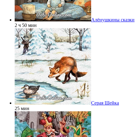
Алёнушкины сказки
2 ч 50 мин
Серая Шейка
25 мин