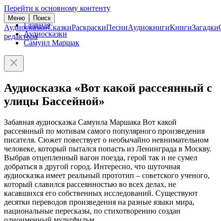
Перейти к основному контенту
Меню
Поиск
Главная
Аудиосказки
Сказки
Раскраски
Песни
Аудиокниги
Книги
Загадки
Аудиосказки
редактора
Самуил Маршак
Аудиосказка «Вот какой рассеянный с
улицы Бассейной»
Забавная аудиосказка Самуила Маршака Вот какой
рассеянный по мотивам самого популярного произведения
писателя. Сюжет повествует о необычайно невнимательном
человеке, который пытался попасть из Ленинграда в Москву.
Выбрав отцепленный вагон поезда, герой так и не сумел
добраться в другой город. Интересно, что шуточная
аудиосказка имеет реальный прототип – советского ученого,
который славился рассеянностью во всех делах, не
касавшихся его собственных исследований. Существуют
десятки переводов произведения на разные языки мира,
национальные пересказы, по стихотворению создан
одноименный мультфильм.