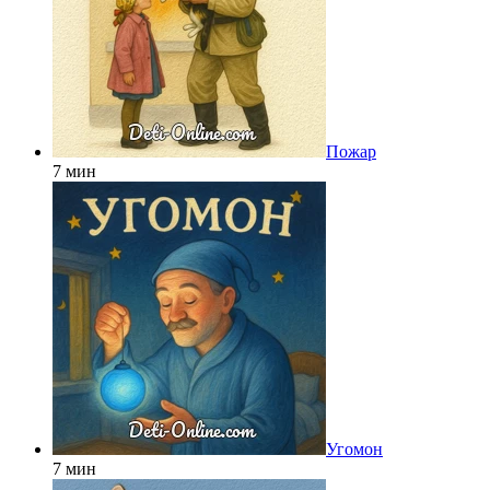
Пожар
7 мин
Угомон
7 мин