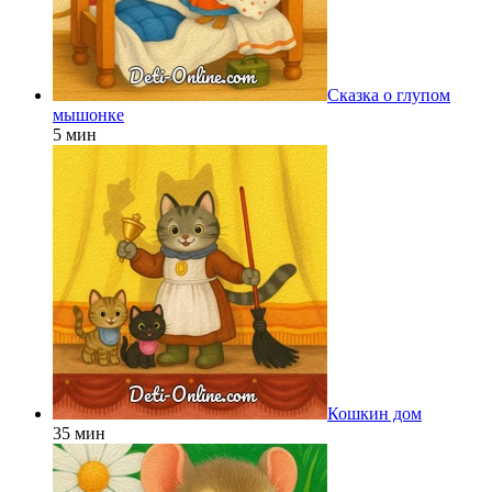
Сказка о глупом
мышонке
5 мин
Кошкин дом
35 мин