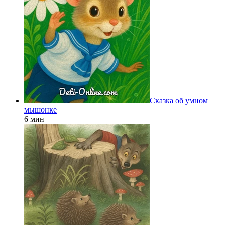
Сказка об умном
мышонке
6 мин