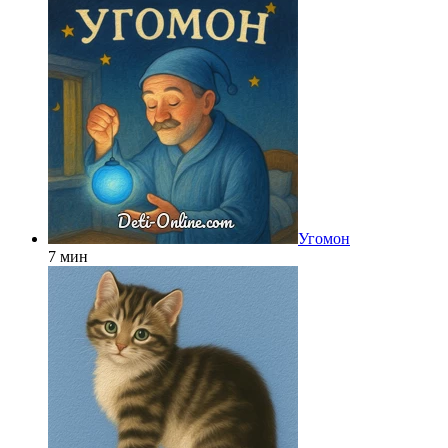
Угомон
7 мин