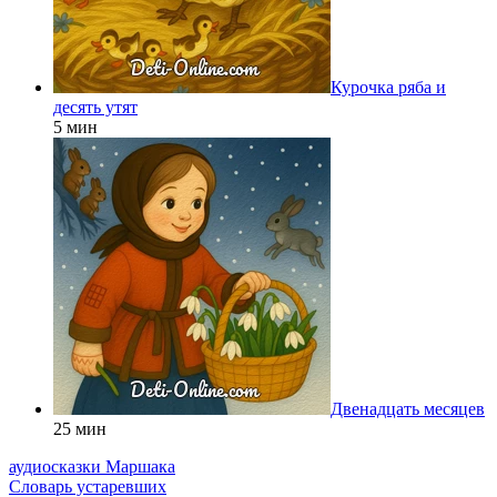
Курочка ряба и
десять утят
5 мин
Двенадцать месяцев
25 мин
аудиосказки Маршака
Словарь устаревших