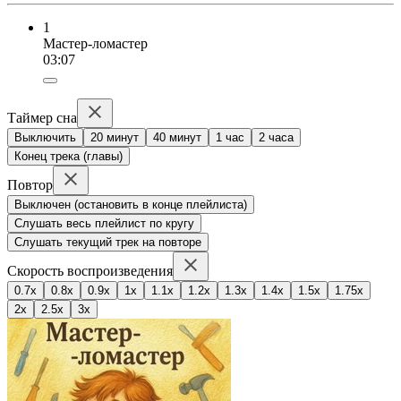
1
Мастер-ломастер
03:07
Таймер сна
Выключить
20 минут
40 минут
1 час
2 часа
Конец трека (главы)
Повтор
Выключен (остановить в конце плейлиста)
Слушать весь плейлист по кругу
Слушать текущий трек на повторе
Скорость воспроизведения
0.7x
0.8x
0.9x
1x
1.1x
1.2x
1.3x
1.4x
1.5x
1.75x
2x
2.5x
3x