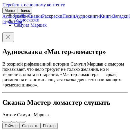
Перейти к основному контенту
Меню
Поиск
Главная
Аудиосказки
Сказки
Раскраски
Песни
Аудиокниги
Книги
Загадки
Аудиосказки
редактора
Самуил Маршак
Аудиосказка «Мастер-ломастер»
В озорной рифмованной истории Самуил Маршак с юмором
показывает, что дело требует не только желания, но и
терпения, опыта и старания. «Мастер-ломастер» — яркая,
ритмичная и запоминающаяся сказка для всех начинающих
«ремесленников».
Сказка Мастер-ломастер слушать
Автор: Самуил Маршак
Таймер
Скорость
Повтор