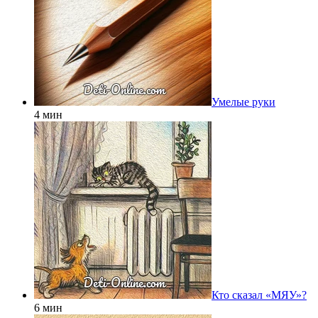
Умелые руки
4 мин
Кто сказал «МЯУ»?
6 мин