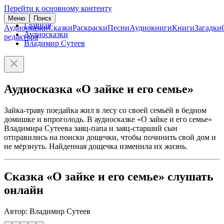
Перейти к основному контенту
Меню
Поиск
Главная
Аудиосказки
Сказки
Раскраски
Песни
Аудиокниги
Книги
Загадки
Аудиосказки
редактора
Владимир Сутеев
Аудиосказка «О зайке и его семье»
Зайка-траву поедайка жил в лесу со своей семьёй в бедном
домишке и впроголодь. В аудиосказке «О зайке и его семье»
Владимира Сутеева заяц-папа и заяц-старший сын
отправились на поиски дощечки, чтобы починить свой дом и
не мёрзнуть. Найденная дощечка изменила их жизнь.
Сказка «О зайке и его семье» слушать
онлайн
Автор: Владимир Сутеев