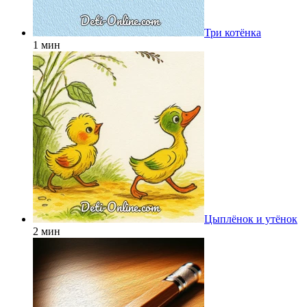
Три котёнка
1 мин
Цыплёнок и утёнок
2 мин