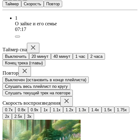
Таймер
Скорость
Повтор
1
О зайке и его семье
07:17
Таймер сна
Выключить
20 минут
40 минут
1 час
2 часа
Конец трека (главы)
Повтор
Выключен (остановить в конце плейлиста)
Слушать весь плейлист по кругу
Слушать текущий трек на повторе
Скорость воспроизведения
0.7x
0.8x
0.9x
1x
1.1x
1.2x
1.3x
1.4x
1.5x
1.75x
2x
2.5x
3x