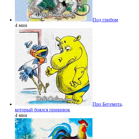
Под грибом
4 мин
Про Бегемота,
который боялся прививок
4 мин