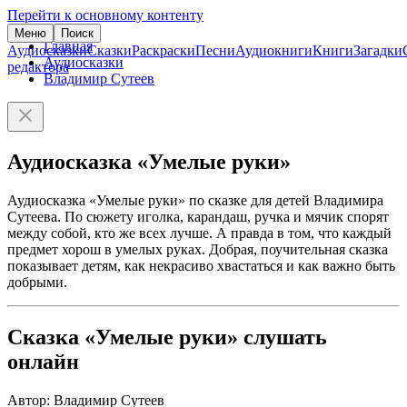
Перейти к основному контенту
Меню
Поиск
Главная
Аудиосказки
Сказки
Раскраски
Песни
Аудиокниги
Книги
Загадки
Аудиосказки
редактора
Владимир Сутеев
Аудиосказка «Умелые руки»
Аудиосказка «Умелые руки» по сказке для детей Владимира
Сутеева. По сюжету иголка, карандаш, ручка и мячик спорят
между собой, кто же всех лучше. А правда в том, что каждый
предмет хорош в умелых руках. Добрая, поучительная сказка
показывает детям, как некрасиво хвастаться и как важно быть
добрыми.
Сказка «Умелые руки» слушать
онлайн
Автор: Владимир Сутеев