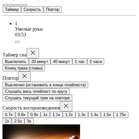
Таймер
Скорость
Повтор
1
Умелые руки
03:53
Таймер сна
Выключить
20 минут
40 минут
1 час
2 часа
Конец трека (главы)
Повтор
Выключен (остановить в конце плейлиста)
Слушать весь плейлист по кругу
Слушать текущий трек на повторе
Скорость воспроизведения
0.7x
0.8x
0.9x
1x
1.1x
1.2x
1.3x
1.4x
1.5x
1.75x
2x
2.5x
3x