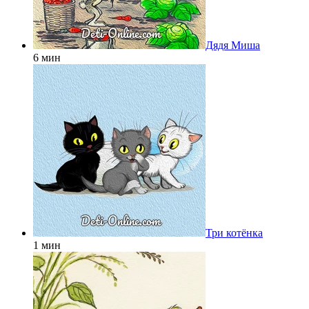
Дядя Миша
6 мин
Три котёнка
1 мин