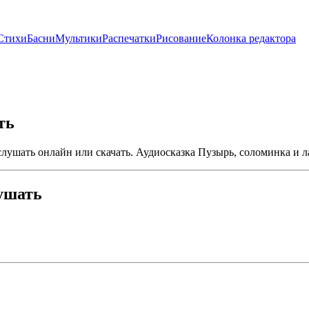
Стихи
Басни
Мультики
Распечатки
Рисование
Колонка редактора
ть
слушать онлайн или скачать. Аудиосказка Пузырь, соломинка и л
ушать