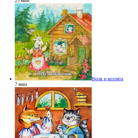
25 мин
Волк и козлята
7 мин