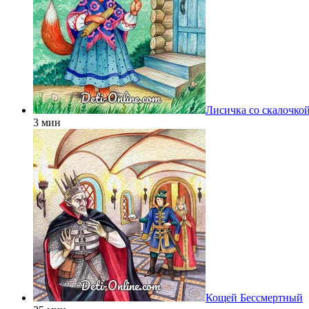
Лисичка со скалочко
3 мин
Кощей Бессмертный