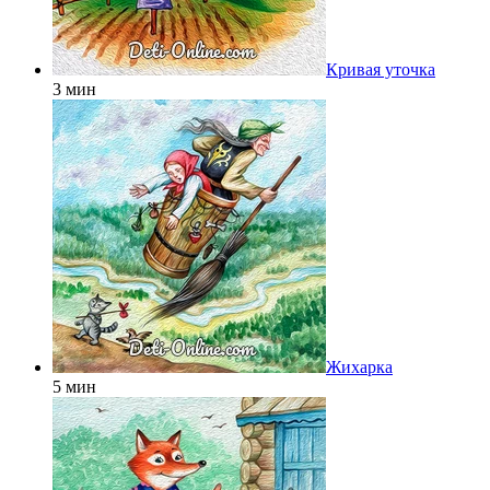
Кривая уточка
3 мин
Жихарка
5 мин