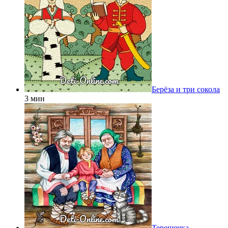
Берёза и три сокола
3 мин
Терешечка