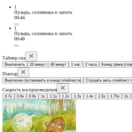
1
Пузырь, соломинка и лапоть
00:44
1
Пузырь, соломинка и лапоть
00:48
Таймер сна
Выключить
20 минут
40 минут
1 час
2 часа
Конец трека (гла
Повтор
Выключен (остановить в конце плейлиста)
Слушать весь плейлист п
Скорость воспроизведения
0.7x
0.8x
0.9x
1x
1.1x
1.2x
1.3x
1.4x
1.5x
1.75x
2x