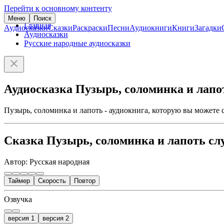
Перейти к основному контенту
Меню
Поиск
Главная
Аудиосказки
Сказки
Раскраски
Песни
Аудиокниги
Книги
Загадки
Аудиосказки
Русские народные аудиосказки
Аудиосказка Пузырь, соломинка и лапо
Пузырь, соломинка и лапоть - аудиокнига, которую вы можете 
Сказка Пузырь, соломинка и лапоть сл
Автор: Русская народная
Таймер
Скорость
Повтор
Озвучка
версия 1
версия 2