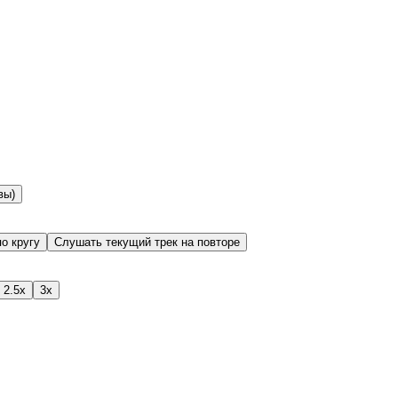
вы)
о кругу
Слушать текущий трек на повторе
2.5x
3x