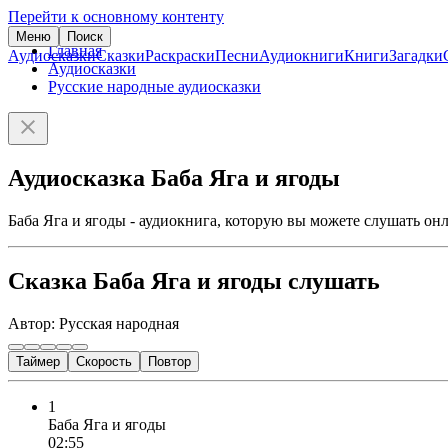
Перейти к основному контенту
Меню
Поиск
Главная
Аудиосказки
Сказки
Раскраски
Песни
Аудиокниги
Книги
Загадки
Аудиосказки
Русские народные аудиосказки
Аудиосказка Баба Яга и ягоды
Баба Яга и ягоды - аудиокнига, которую вы можете слушать онл
Сказка Баба Яга и ягоды слушать
Автор: Русская народная
Таймер
Скорость
Повтор
1
Баба Яга и ягоды
02:55