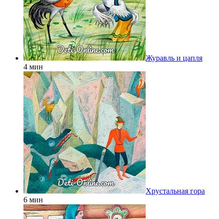
Журавль и цапля
4 мин
Хрустальная гора
6 мин