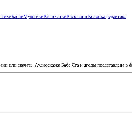
Стихи
Басни
Мультики
Распечатки
Рисование
Колонка редактора
айн или скачать. Аудиосказка Баба Яга и ягоды представлена в 