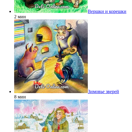
Вершки и корешки
2 мин
Зимовье зверей
8 мин