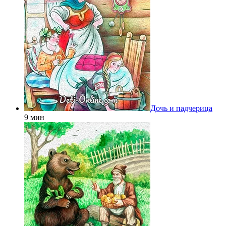
Дочь и падчерица
9 мин