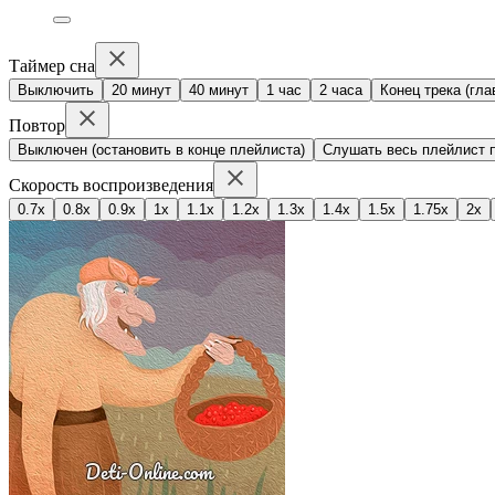
Таймер сна
Выключить
20 минут
40 минут
1 час
2 часа
Конец трека (гла
Повтор
Выключен (остановить в конце плейлиста)
Слушать весь плейлист п
Скорость воспроизведения
0.7x
0.8x
0.9x
1x
1.1x
1.2x
1.3x
1.4x
1.5x
1.75x
2x