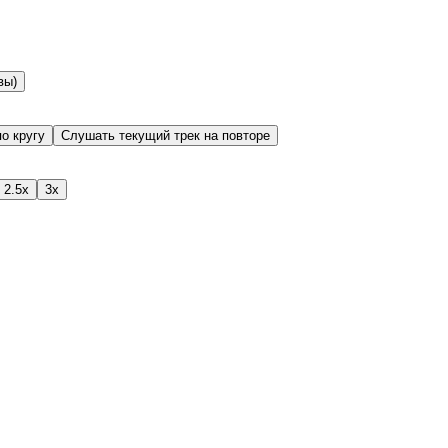
вы)
о кругу
Слушать текущий трек на повторе
2.5x
3x