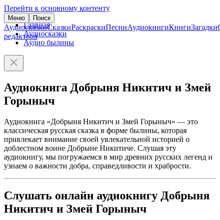
Перейти к основному контенту
Меню
Поиск
Главная
Аудиосказки
Сказки
Раскраски
Песни
Аудиокниги
Книги
Загадки
Аудиосказки
редактора
Аудио былины
Аудиокнига Добрыня Никитич и Змей
Горыныч
Аудиокнига «Добрыня Никитич и Змей Горыныч» — это
классическая русская сказка в форме былины, которая
привлекает внимание своей увлекательной историей о
доблестном воине Добрыне Никитиче. Слушая эту
аудиокнигу, мы погружаемся в мир древних русских легенд и
узнаем о важности добра, справедливости и храбрости.
Слушать онлайн аудиокнигу Добрыня
Никитич и Змей Горыныч