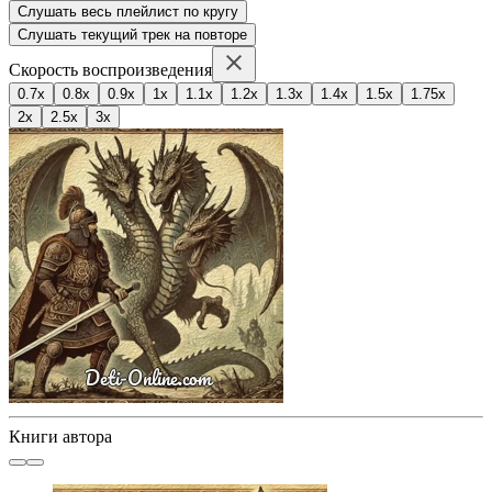
Слушать весь плейлист по кругу
Слушать текущий трек на повторе
Скорость воспроизведения
0.7x
0.8x
0.9x
1x
1.1x
1.2x
1.3x
1.4x
1.5x
1.75x
2x
2.5x
3x
Книги автора