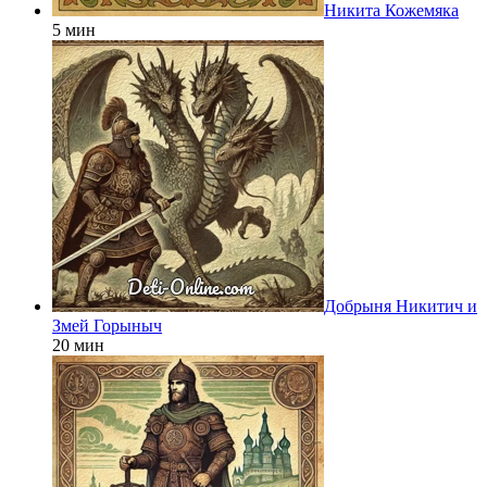
Никита Кожемяка
5 мин
Добрыня Никитич и
Змей Горыныч
20 мин