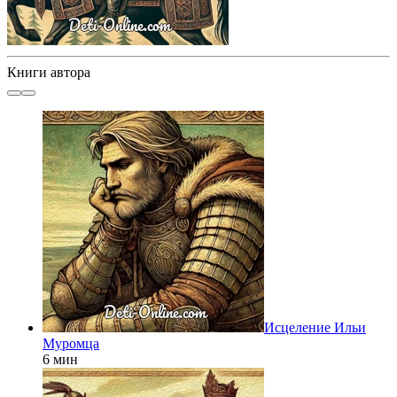
Книги автора
Исцеление Ильи
Муромца
6 мин