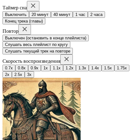
Таймер сна
Выключить
20 минут
40 минут
1 час
2 часа
Конец трека (главы)
Повтор
Выключен (остановить в конце плейлиста)
Слушать весь плейлист по кругу
Слушать текущий трек на повторе
Скорость воспроизведения
0.7x
0.8x
0.9x
1x
1.1x
1.2x
1.3x
1.4x
1.5x
1.75x
2x
2.5x
3x