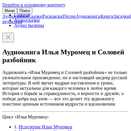
Перейти к основному контенту
Меню
Поиск
Главная
Аудиосказки
Сказки
Раскраски
Песни
Аудиокниги
Книги
Загадки
Аудиосказки
редактора
Аудио былины
Аудиокнига Илья Муромец и Соловей
разбойник
Аудиокнига «Илья Муромец и Соловей разбойник» не только
увлекательное произведение, но и настоящий шедевр русской
литературы. В ней звучат мудрые наставления и уроки,
которые актуальны для каждого человека в любое время.
История о борьбе за справедливость, о верности и дружбе, о
победе добра над злом — все это делает эту аудиокнигу
поистине ценным источником мудрости и вдохновения.
Цикл «Илья Муромец»
1.
Исцеление Ильи Муромца