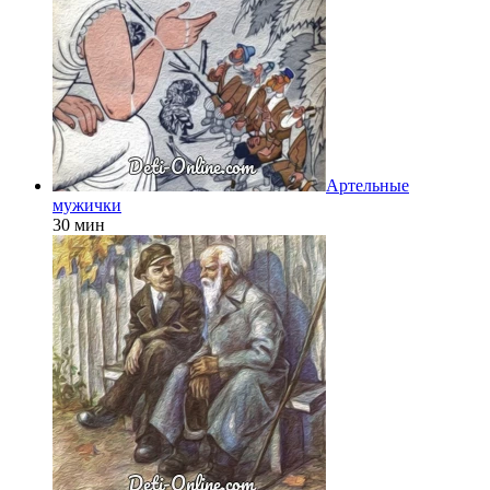
Артельные
мужички
30 мин