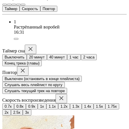
Таймер
Скорость
Повтор
1
Растрёпанный воробей
16:31
Таймер сна
Выключить
20 минут
40 минут
1 час
2 часа
Конец трека (главы)
Повтор
Выключен (остановить в конце плейлиста)
Слушать весь плейлист по кругу
Слушать текущий трек на повторе
Скорость воспроизведения
0.7x
0.8x
0.9x
1x
1.1x
1.2x
1.3x
1.4x
1.5x
1.75x
2x
2.5x
3x