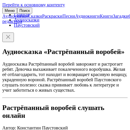
Перейти к основному контенту
Меню
Поиск
Главная
Аудиосказки
Сказки
Раскраски
Песни
Аудиокниги
Книги
Загадки
Аудиосказки
редактора
Паустовский
Аудиосказка «Растрёпанный воробей»
Аудиосказка Растрёпанный воробей заворожит и растрогает
ребят. Девочка выхаживает покалеченного воробушка. Желая
её отблагодарить, тот находит и возвращает красивую вещицу,
украденную вороной. Растрёпанный воробей Паустовского
слушать полезно: сказка прививает любовь к литературе и
учит заботиться о живых существах.
Растрёпанный воробей слушать
онлайн
Автор: Константин Паустовский