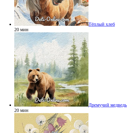
Тёплый хлеб
20 мин
Дремучий медведь
20 мин