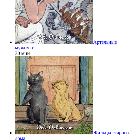
Артельные
мужички
30 мин
Жильцы старого
дома