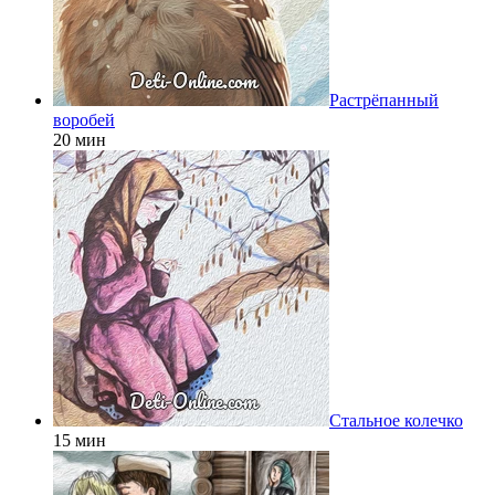
Растрёпанный
воробей
20 мин
Стальное колечко
15 мин