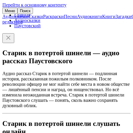
Перейти к основному контенту
Меню
Поиск
Главная
Аудиосказки
Сказки
Раскраски
Песни
Аудиокниги
Книги
Загадки
Аудиосказки
редактора
Паустовский
Старик в потертой шинели — аудио
рассказ Паустовского
Аудио рассказ Старик в потертой шинели — подлинная
история, рассказанная пожилым полковником. После
революции офицер не мог найти себе места в новом обществе
— лишённый пенсии и наград, он нищенствовал. Но всё
изменила неожиданная встреча. Старик в потертой шинели
Паустовского слушать — понять, сколь важно сохранять
духовный облик.
Старик в потертой шинели слушать
онлайн