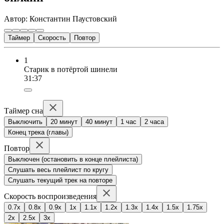
Автор: Константин Паустовский
Таймер
Скорость
Повтор
1
Старик в потёртой шинели
31:37
Таймер сна
Выключить
20 минут
40 минут
1 час
2 часа
Конец трека (главы)
Повтор
Выключен (остановить в конце плейлиста)
Слушать весь плейлист по кругу
Слушать текущий трек на повторе
Скорость воспроизведения
0.7x
0.8x
0.9x
1x
1.1x
1.2x
1.3x
1.4x
1.5x
1.75x
2x
2.5x
3x