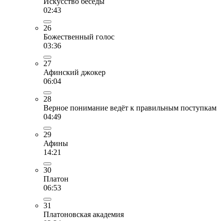
Искусство беседы
02:43
26
Божественный голос
03:36
27
Афинский джокер
06:04
28
Верное понимание ведёт к правильным поступкам
04:49
29
Афины
14:21
30
Платон
06:53
31
Платоновская академия