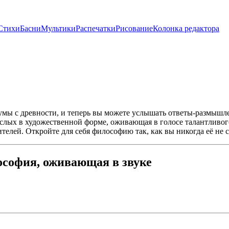
Стихи
Басни
Мультики
Распечатки
Рисование
Колонка редактора
т умы с древности, и теперь вы можете услышать ответы-размы
рослых в художественной форме, оживающая в голосе талантливо
ителей. Откройте для себя философию так, как вы никогда её не
софия, оживающая в звуке