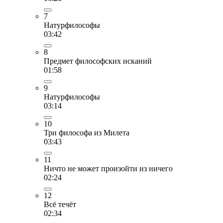
7
Натурфилософы
03:42
8
Предмет философских исканий
01:58
9
Натурфилософы
03:14
10
Три философа из Милета
03:43
11
Ничто не может произойти из ничего
02:24
12
Всё течёт
02:34