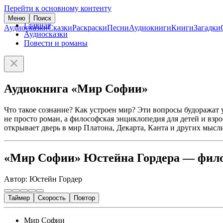
Перейти к основному контенту
Меню
Поиск
Главная
Аудиосказки
Сказки
Раскраски
Песни
Аудиокниги
Книги
Загадки
Аудиосказки
Повести и романы
Аудиокнига «Мир Софии»
Что такое сознание? Как устроен мир? Эти вопросы будоража
не просто роман, а философская энциклопедия для детей и вз
открывает дверь в мир Платона, Декарта, Канта и других мысл
«Мир Софии» Юстейна Гордера — фило
Автор: Юстейн Гордер
Таймер
Скорость
Повтор
Мир Софии