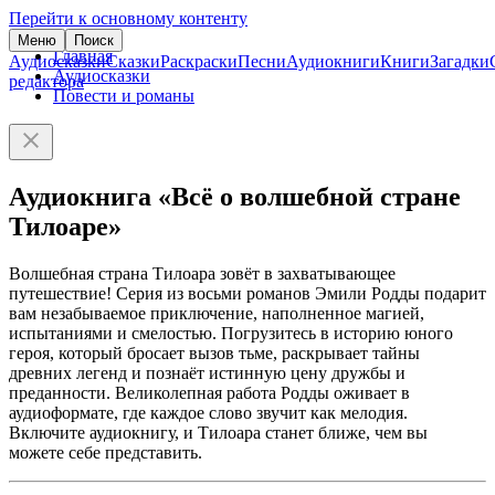
Перейти к основному контенту
Меню
Поиск
Главная
Аудиосказки
Сказки
Раскраски
Песни
Аудиокниги
Книги
Загадки
Аудиосказки
редактора
Повести и романы
Аудиокнига «Всё о волшебной стране
Тилоаре»
Волшебная страна Тилоара зовёт в захватывающее
путешествие! Серия из восьми романов Эмили Родды подарит
вам незабываемое приключение, наполненное магией,
испытаниями и смелостью. Погрузитесь в историю юного
героя, который бросает вызов тьме, раскрывает тайны
древних легенд и познаёт истинную цену дружбы и
преданности. Великолепная работа Родды оживает в
аудиоформате, где каждое слово звучит как мелодия.
Включите аудиокнигу, и Тилоара станет ближе, чем вы
можете себе представить.