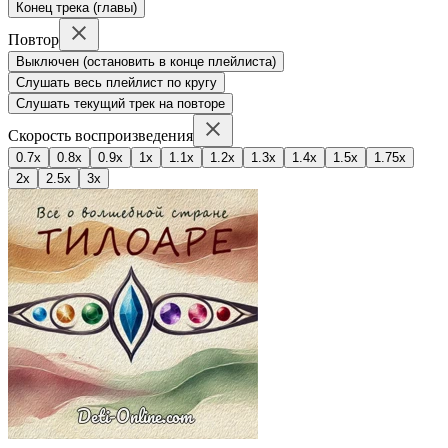
Конец трека (главы)
Повтор
Выключен (остановить в конце плейлиста)
Слушать весь плейлист по кругу
Слушать текущий трек на повторе
Скорость воспроизведения
0.7x
0.8x
0.9x
1x
1.1x
1.2x
1.3x
1.4x
1.5x
1.75x
2x
2.5x
3x