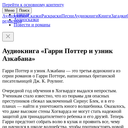
Перейти к основному контенту
Меню
Поиск
Главная
Аудиосказки
Сказки
Раскраски
Песни
Аудиокниги
Книги
Загадки
Аудиосказки
редактора
Повести и романы
Аудиокнига «Гарри Поттер и узник
Азкабана»
Гарри Поттер и узник Азкабана — это третья аудиокнига из
серии романов о Гарри Поттере, написанных британской
писательницей Дж. К. Роулинг.
Очередной год обучения в Хогвардсе выдался непростым.
Ученикам стало известно, что из тюрьмы для опасных
преступников сбежал заключенный Сириус Блек, и в его
планах — найти и уничтожить юного волшебника. Оказалось,
что даже высокие стены Хогвардса не могут стать надежной
защитой для тринадцатилетнего ребенка и его друзей. Теперь
Гарри предстоит собрать волю в кулак и проявить все, чему
он научился в школе волшебства, чтобы противостоять новой