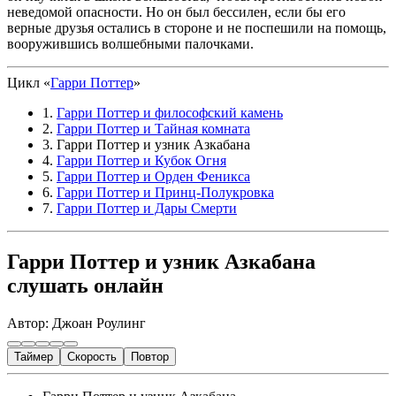
неведомой опасности. Но он был бессилен, если бы его
верные друзья остались в стороне и не поспешили на помощь,
вооружившись волшебными палочками.
Цикл «
Гарри Поттер
»
1.
Гарри Поттер и философский камень
2.
Гарри Поттер и Тайная комната
3. Гарри Поттер и узник Азкабана
4.
Гарри Поттер и Кубок Огня
5.
Гарри Поттер и Орден Феникса
6.
Гарри Поттер и Принц-Полукровка
7.
Гарри Поттер и Дары Смерти
Гарри Поттер и узник Азкабана
слушать онлайн
Автор: Джоан Роулинг
Таймер
Скорость
Повтор