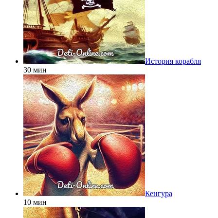
История корабля
30 мин
Кенгура
10 мин