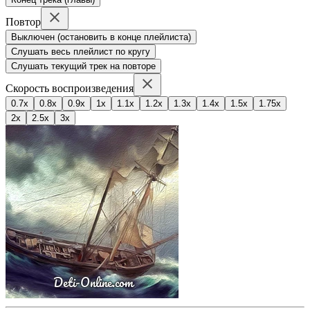
Повтор
Выключен (остановить в конце плейлиста)
Слушать весь плейлист по кругу
Слушать текущий трек на повторе
Скорость воспроизведения
0.7x
0.8x
0.9x
1x
1.1x
1.2x
1.3x
1.4x
1.5x
1.75x
2x
2.5x
3x