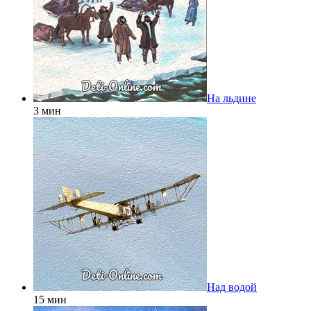
На льдине
3 мин
Над водой
15 мин