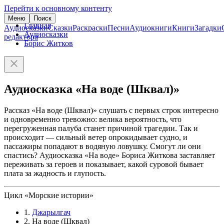
Перейти к основному контенту
Меню
Поиск
Главная
Аудиосказки
Сказки
Раскраски
Песни
Аудиокниги
Книги
Загадки
Аудиосказки
редактора
Борис Житков
Аудиосказка «На воде (Шквал)»
Рассказ «На воде (Шквал)» слушать с первых строк интересно
и одновременно тревожно: велика вероятность, что
перегруженная палуба станет причиной трагедии. Так и
происходит — сильный ветер опрокидывает судно, и
пассажиры попадают в водяную ловушку. Смогут ли они
спастись? Аудиосказка «На воде» Бориса Житкова заставляет
переживать за героев и показывает, какой суровой бывает
плата за жадность и глупость.
Цикл «Морские истории»
1.
Джарылгач
2. На воде (Шквал)