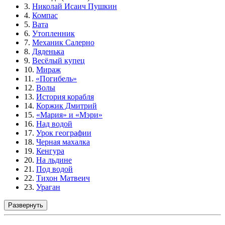
3.
Николай Исаич Пушкин
4.
Компас
5.
Вата
6.
Утопленник
7.
Механик Салерно
8.
Дяденька
9.
Весёлый купец
10.
Мираж
11.
«Погибель»
12.
Волы
13.
История корабля
14.
Коржик Дмитрий
15.
«Мария» и «Мэри»
16.
Над водой
17.
Урок географии
18.
Черная махалка
19.
Кенгура
20.
На льдине
21.
Под водой
22.
Тихон Матвеич
23.
Ураган
Развернуть