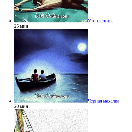
Утопленник
25 мин
Черная махалка
20 мин