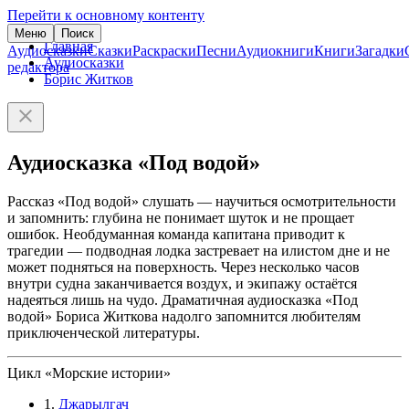
Перейти к основному контенту
Меню
Поиск
Главная
Аудиосказки
Сказки
Раскраски
Песни
Аудиокниги
Книги
Загадки
Аудиосказки
редактора
Борис Житков
Аудиосказка «Под водой»
Рассказ «Под водой» слушать — научиться осмотрительности
и запомнить: глубина не понимает шуток и не прощает
ошибок. Необдуманная команда капитана приводит к
трагедии — подводная лодка застревает на илистом дне и не
может подняться на поверхность. Через несколько часов
внутри судна заканчивается воздух, и экипажу остаётся
надеяться лишь на чудо. Драматичная аудиосказка «Под
водой» Бориса Житкова надолго запомнится любителям
приключенческой литературы.
Цикл «Морские истории»
1.
Джарылгач