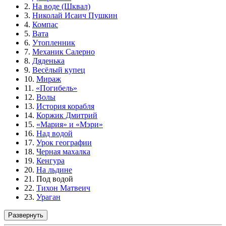
2.
На воде (Шквал)
3.
Николай Исаич Пушкин
4.
Компас
5.
Вата
6.
Утопленник
7.
Механик Салерно
8.
Дяденька
9.
Весёлый купец
10.
Мираж
11.
«Погибель»
12.
Волы
13.
История корабля
14.
Коржик Дмитрий
15.
«Мария» и «Мэри»
16.
Над водой
17.
Урок географии
18.
Черная махалка
19.
Кенгура
20.
На льдине
21. Под водой
22.
Тихон Матвеич
23.
Ураган
Развернуть