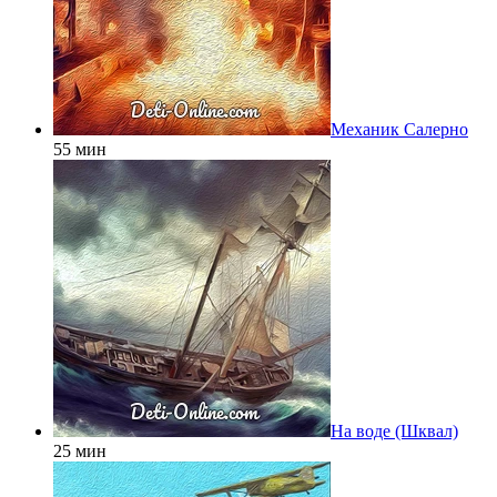
Механик Салерно
55 мин
На воде (Шквал)
25 мин