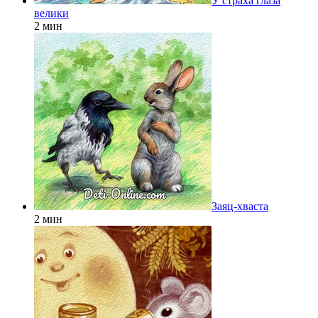
У страха глаза
велики
2 мин
Заяц-хваста
2 мин