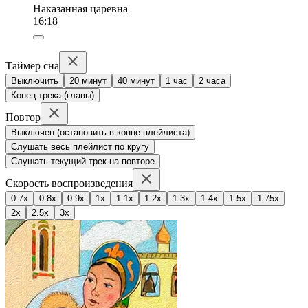
Наказанная царевна
16:18
Таймер сна
Выключить
20 минут
40 минут
1 час
2 часа
Конец трека (главы)
Повтор
Выключен (остановить в конце плейлиста)
Слушать весь плейлист по кругу
Слушать текущий трек на повторе
Скорость воспроизведения
0.7x
0.8x
0.9x
1x
1.1x
1.2x
1.3x
1.4x
1.5x
1.75x
2x
2.5x
3x