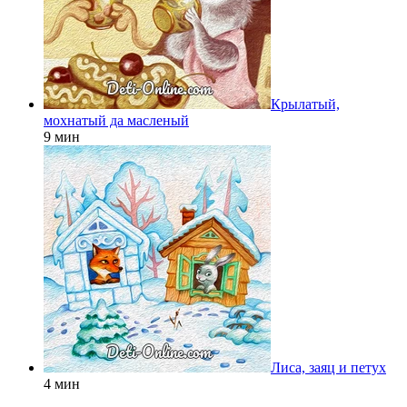
Крылатый,
мохнатый да масленый
9 мин
Лиса, заяц и петух
4 мин