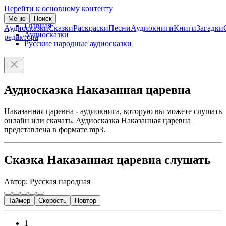
Перейти к основному контенту
Меню
Поиск
Главная
Аудиосказки
Сказки
Раскраски
Песни
Аудиокниги
Книги
Загадки
Аудиосказки
редактора
Русские народные аудиосказки
Аудиосказка Наказанная царевна
Наказанная царевна - аудиокнига, которую вы можете слушать
онлайн или скачать. Аудиосказка Наказанная царевна
представлена в формате mp3.
Сказка Наказанная царевна слушать
Автор: Русская народная
Таймер
Скорость
Повтор
1