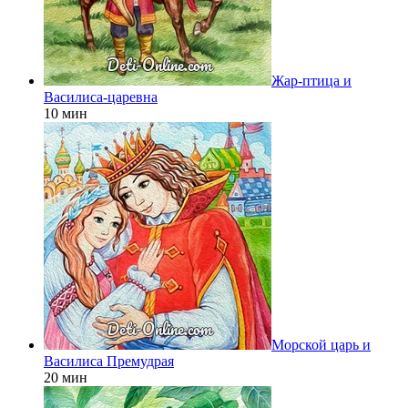
Жар-птица и
Василиса-царевна
10 мин
Морской царь и
Василиса Премудрая
20 мин