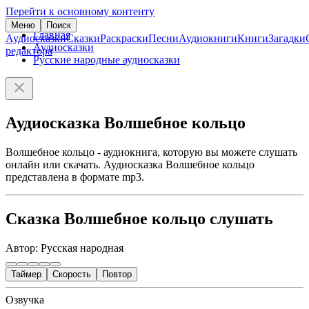
Перейти к основному контенту
Меню
Поиск
Главная
Аудиосказки
Сказки
Раскраски
Песни
Аудиокниги
Книги
Загадки
Аудиосказки
редактора
Русские народные аудиосказки
Аудиосказка Волшебное кольцо
Волшебное кольцо - аудиокнига, которую вы можете слушать
онлайн или скачать. Аудиосказка Волшебное кольцо
представлена в формате mp3.
Сказка Волшебное кольцо слушать
Автор: Русская народная
Таймер
Скорость
Повтор
Озвучка