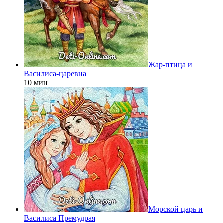
Жар-птица и
Василиса-царевна
10 мин
Морской царь и
Василиса Премудрая