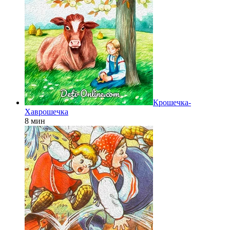
Крошечка-
Хаврошечка
8 мин