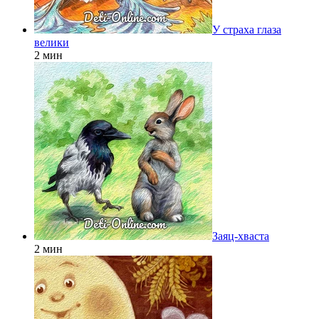
У страха глаза
велики
2 мин
Заяц-хваста
2 мин