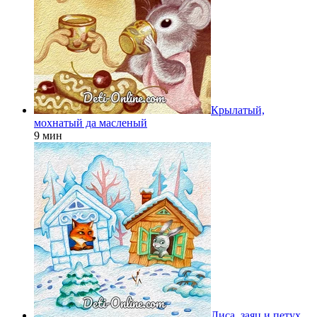
Крылатый,
мохнатый да масленый
9 мин
Лиса, заяц и петух