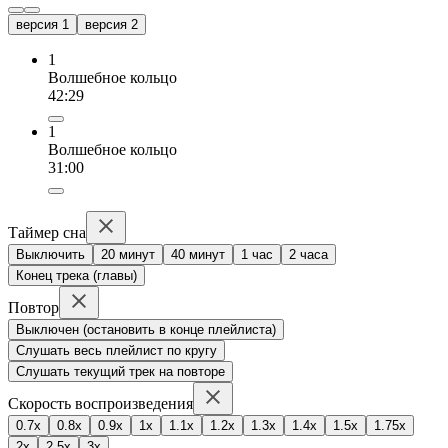
версия 1
версия 2
1
Волшебное кольцо
42:29
1
Волшебное кольцо
31:00
Таймер сна
Выключить
20 минут
40 минут
1 час
2 часа
Конец трека (главы)
Повтор
Выключен (остановить в конце плейлиста)
Слушать весь плейлист по кругу
Слушать текущий трек на повторе
Скорость воспроизведения
0.7x
0.8x
0.9x
1x
1.1x
1.2x
1.3x
1.4x
1.5x
1.75x
2x
2.5x
3x