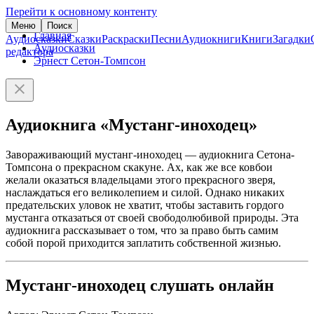
Перейти к основному контенту
Меню
Поиск
Главная
Аудиосказки
Сказки
Раскраски
Песни
Аудиокниги
Книги
Загадки
Аудиосказки
редактора
Эрнест Сетон-Томпсон
Аудиокнига «Мустанг-иноходец»
Завораживающий мустанг-иноходец — аудиокнига Сетона-
Томпсона о прекрасном скакуне. Ах, как же все ковбои
желали оказаться владельцами этого прекрасного зверя,
наслаждаться его великолепием и силой. Однако никаких
предательских уловок не хватит, чтобы заставить гордого
мустанга отказаться от своей свободолюбивой природы. Эта
аудиокнига рассказывает о том, что за право быть самим
собой порой приходится заплатить собственной жизнью.
Мустанг-иноходец слушать онлайн