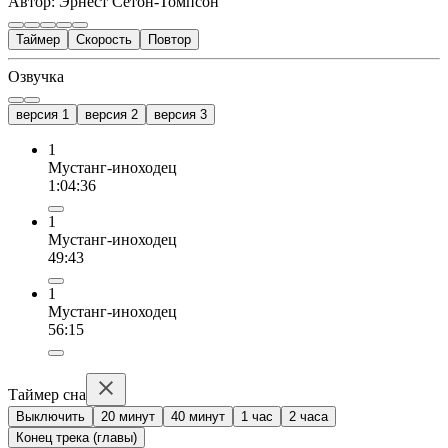
Автор: Эрнест Сетон-Томпсон
Таймер
Скорость
Повтор
Озвучка
версия 1
версия 2
версия 3
1
Мустанг-иноходец
1:04:36
1
Мустанг-иноходец
49:43
1
Мустанг-иноходец
56:15
Таймер сна
Выключить
20 минут
40 минут
1 час
2 часа
Конец трека (главы)