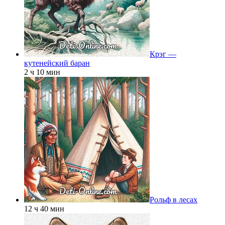
Крэг —
кутенейский баран
2 ч 10 мин
Рольф в лесах
12 ч 40 мин