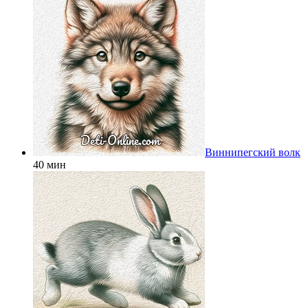
Виннипегский волк
40 мин