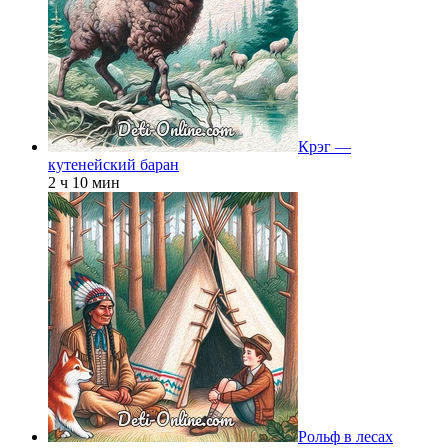
Крэг —
кутенейский баран
2 ч 10 мин
Рольф в лесах