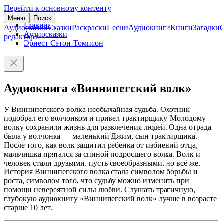
Перейти к основному контенту
Меню
Поиск
Главная
Аудиосказки
Сказки
Раскраски
Песни
Аудиокниги
Книги
Загадки
Аудиосказки
редактора
Эрнест Сетон-Томпсон
Аудиокнига «Виннипегский волк»
У Виннипегского волка необычайная судьба. Охотник
подобрал его волчонком и привел трактирщику. Молодому
волку сохранили жизнь для развлечения людей. Одна отрада
была у волчонка — маленький Джим, сын трактирщика.
После того, как волк защитил ребенка от избиений отца,
мальчишка прятался за спиной подросшего волка. Волк и
человек стали друзьями, пусть своеобразными, но всё же.
История Виннипегского волка стала символом борьбы и
роста, символом того, что судьбу можно изменить при
помощи невероятной силы любви. Слушать трагичную,
глубокую аудиокнигу «Виннипегский волк» лучше в возрасте
старше 10 лет.