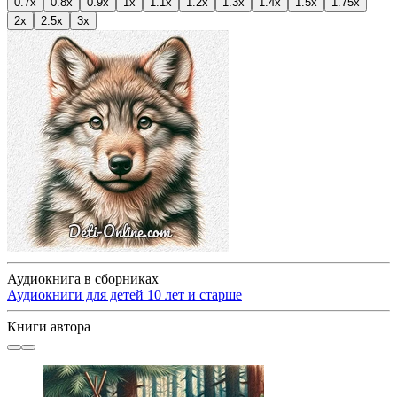
0.7x
0.8x
0.9x
1x
1.1x
1.2x
1.3x
1.4x
1.5x
1.75x
2x
2.5x
3x
Аудиокнига в сборниках
Аудиокниги для детей 10 лет и старше
Книги автора