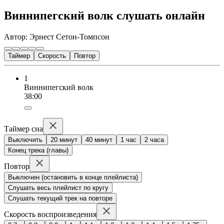
Виннипегский волк слушать онлайн
Автор: Эрнест Сетон-Томпсон
Таймер
Скорость
Повтор
1
Виннипегский волк
38:00
Таймер сна
Выключить
20 минут
40 минут
1 час
2 часа
Конец трека (главы)
Повтор
Выключен (остановить в конце плейлиста)
Слушать весь плейлист по кругу
Слушать текущий трек на повторе
Скорость воспроизведения