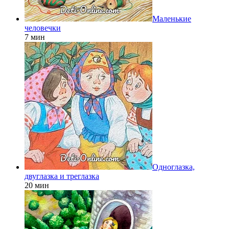
Маленькие
человечки
7 мин
Одноглазка,
двуглазка и треглазка
20 мин