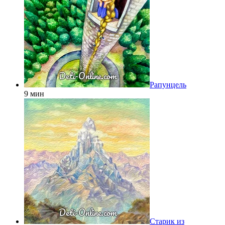
Рапунцель
9 мин
Старик из