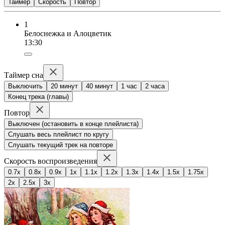
Таймер
Скорость
Повтор
1
Белоснежка и Алоцветик
13:30
Таймер сна
Выключить
20 минут
40 минут
1 час
2 часа
Конец трека (главы)
Повтор
Выключен (остановить в конце плейлиста)
Слушать весь плейлист по кругу
Слушать текущий трек на повторе
Скорость воспроизведения
0.7x
0.8x
0.9x
1x
1.1x
1.2x
1.3x
1.4x
1.5x
1.75x
2x
2.5x
3x