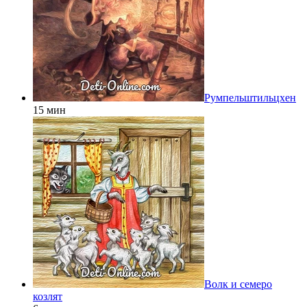
Румпельштильцхен
15 мин
Волк и семеро
козлят