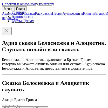
Перейти к основному контенту
Меню
Поиск
Главная
Аудиосказки
Сказки
Раскраски
Песни
Аудиокниги
Книги
Загадки
Аудиосказки
редактора
Братья Гримм
Аудио сказка Белоснежка и Алоцветик.
Слушать онлайн или скачать
Белоснежка и Алоцветик - аудиокнига Братьев Гримм,
которую вы можете слушать онлайн или скачать. Аудиосказка
Белоснежка и Алоцветик представлена в формате mp3.
Сказка Белоснежка и Алоцветик
слушать
Автор: Братья Гримм