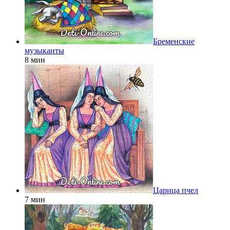
Бременские
музыканты
8 мин
Царица пчел
7 мин