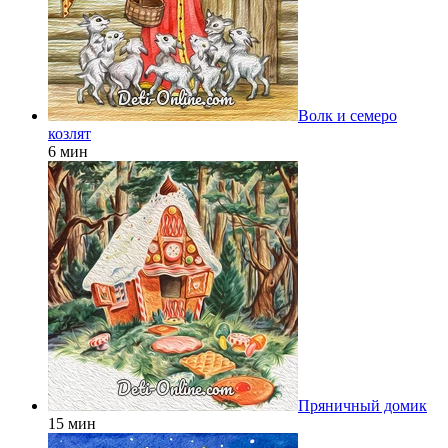
Волк и семеро
козлят
6 мин
Пряничный домик
15 мин