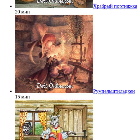
Храбрый портняжка
20 мин
Румпельштильцхен
15 мин