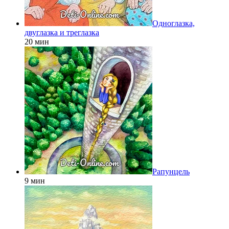
Одноглазка,
двуглазка и треглазка
20 мин
Рапунцель
9 мин