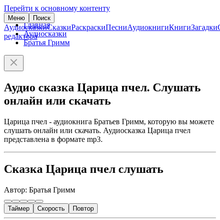
Перейти к основному контенту
Меню
Поиск
Главная
Аудиосказки
Сказки
Раскраски
Песни
Аудиокниги
Книги
Загадки
Аудиосказки
редактора
Братья Гримм
Аудио сказка Царица пчел. Слушать
онлайн или скачать
Царица пчел - аудиокнига Братьев Гримм, которую вы можете
слушать онлайн или скачать. Аудиосказка Царица пчел
представлена в формате mp3.
Сказка Царица пчел слушать
Автор: Братья Гримм
Таймер
Скорость
Повтор