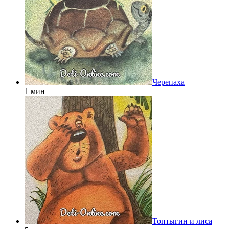
Черепаха
1 мин
Топтыгин и лиса