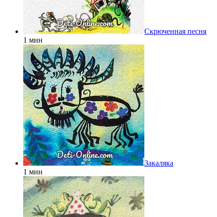
Скрюченная песня
1 мин
Закаляка
1 мин