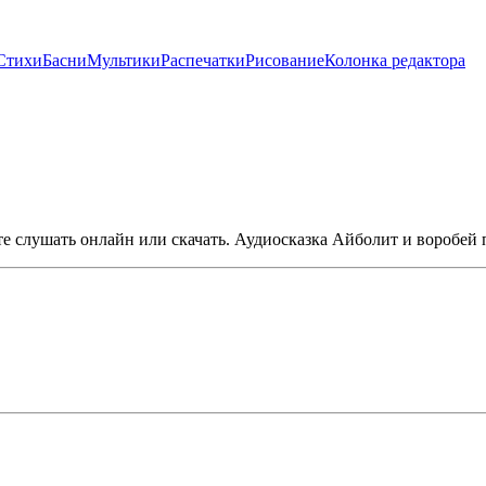
Стихи
Басни
Мультики
Распечатки
Рисование
Колонка редактора
е слушать онлайн или скачать. Аудиосказка Айболит и воробей 