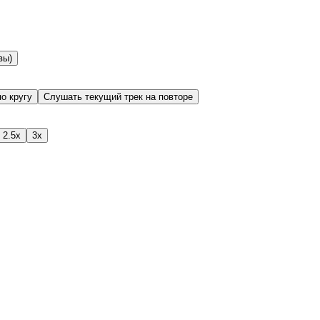
вы)
о кругу
Слушать текущий трек на повторе
2.5x
3x