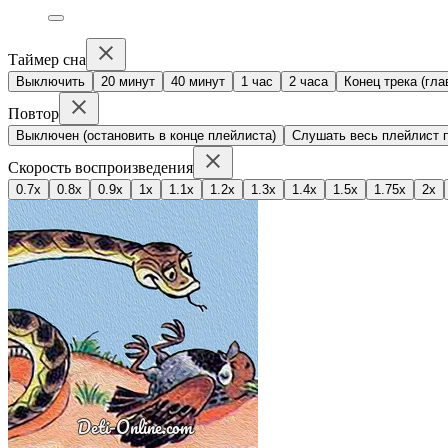
Таймер сна
Выключить
20 минут
40 минут
1 час
2 часа
Конец трека (гла
Повтор
Выключен (остановить в конце плейлиста)
Слушать весь плейлист п
Скорость воспроизведения
0.7x
0.8x
0.9x
1x
1.1x
1.2x
1.3x
1.4x
1.5x
1.75x
2x