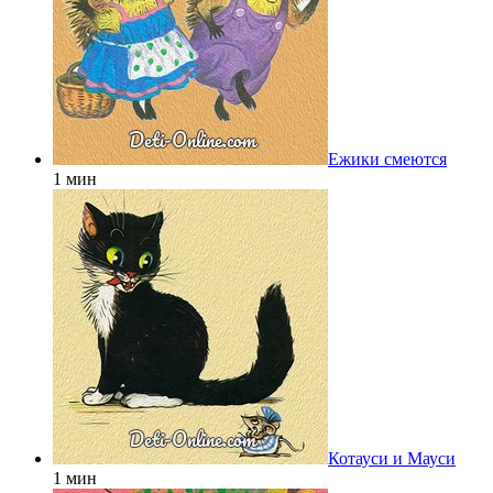
Ежики смеются
1 мин
Котауси и Мауси
1 мин