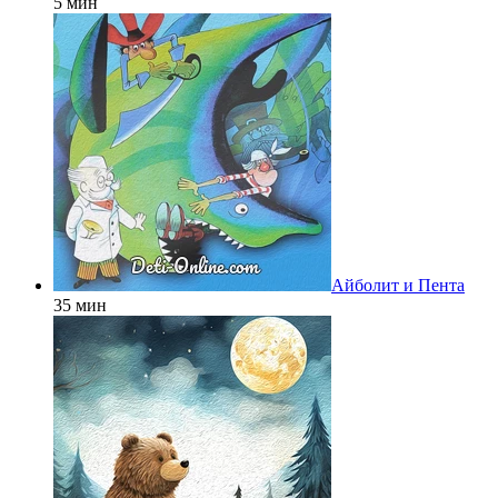
5 мин
Айболит и Пента
35 мин