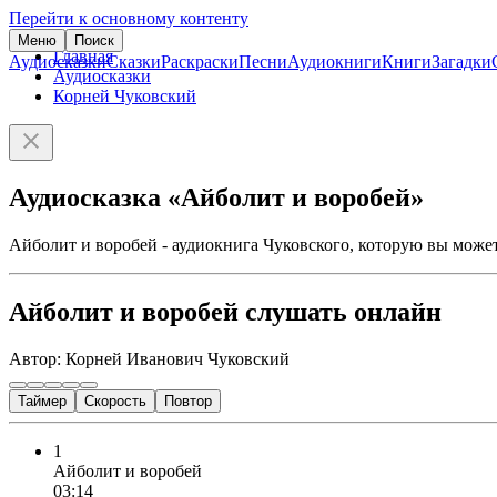
Перейти к основному контенту
Меню
Поиск
Главная
Аудиосказки
Сказки
Раскраски
Песни
Аудиокниги
Книги
Загадки
Аудиосказки
Корней Чуковский
Аудиосказка «Айболит и воробей»
Айболит и воробей - аудиокнига Чуковского, которую вы может
Айболит и воробей слушать онлайн
Автор: Корней Иванович Чуковский
Таймер
Скорость
Повтор
1
Айболит и воробей
03:14