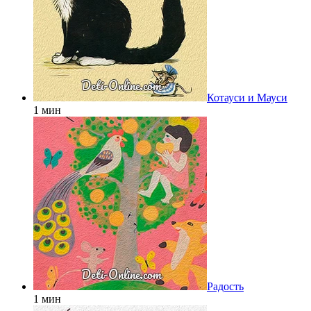
Котауси и Мауси
1 мин
Радость
1 мин