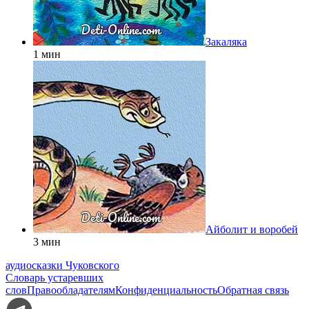
Закаляка
1 мин
Айболит и воробей
3 мин
аудиосказки Чуковского
Словарь устаревших
слов
Правообладателям
Конфиденциальность
Обратная связь