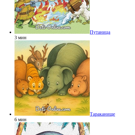
Путаница
3 мин
Тараканище
6 мин