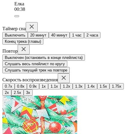
Елка
00:38
Таймер сна
Выключить
20 минут
40 минут
1 час
2 часа
Конец трека (главы)
Повтор
Выключен (остановить в конце плейлиста)
Слушать весь плейлист по кругу
Слушать текущий трек на повторе
Скорость воспроизведения
0.7x
0.8x
0.9x
1x
1.1x
1.2x
1.3x
1.4x
1.5x
1.75x
2x
2.5x
3x