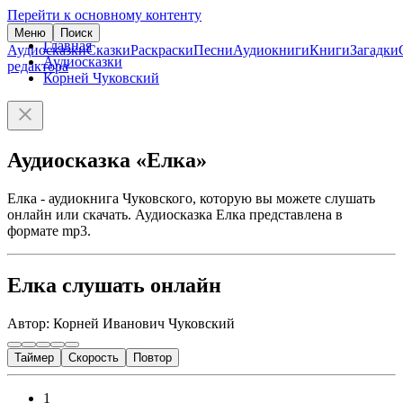
Перейти к основному контенту
Меню
Поиск
Главная
Аудиосказки
Сказки
Раскраски
Песни
Аудиокниги
Книги
Загадки
Аудиосказки
редактора
Корней Чуковский
Аудиосказка «Елка»
Елка - аудиокнига Чуковского, которую вы можете слушать
онлайн или скачать. Аудиосказка Елка представлена в
формате mp3.
Елка слушать онлайн
Автор: Корней Иванович Чуковский
Таймер
Скорость
Повтор
1