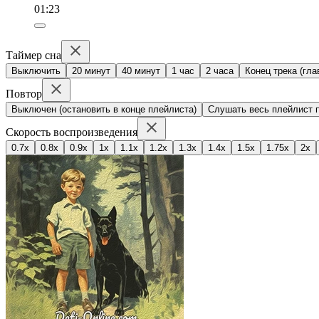
01:23
Таймер сна
Выключить
20 минут
40 минут
1 час
2 часа
Конец трека (гла
Повтор
Выключен (остановить в конце плейлиста)
Слушать весь плейлист п
Скорость воспроизведения
0.7x
0.8x
0.9x
1x
1.1x
1.2x
1.3x
1.4x
1.5x
1.75x
2x