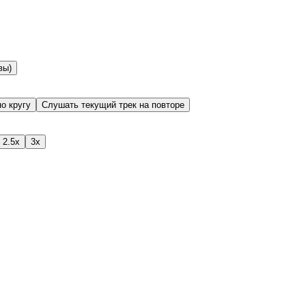
вы)
о кругу
Слушать текущий трек на повторе
2.5x
3x