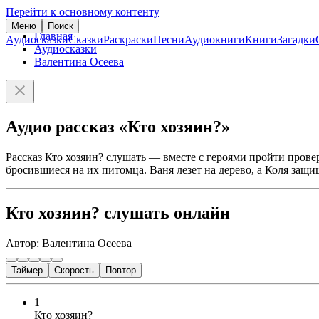
Перейти к основному контенту
Меню
Поиск
Главная
Аудиосказки
Сказки
Раскраски
Песни
Аудиокниги
Книги
Загадки
Аудиосказки
Валентина Осеева
Аудио рассказ «Кто хозяин?»
Рассказ Кто хозяин? слушать — вместе с героями пройти провер
бросившиеся на их питомца. Ваня лезет на дерево, а Коля защи
Кто хозяин? слушать онлайн
Автор: Валентина Осеева
Таймер
Скорость
Повтор
1
Кто хозяин?