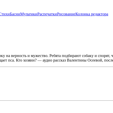
Стихи
Басни
Мультики
Распечатки
Рисование
Колонка редактора
ку на верность и мужество. Ребята подбирают собаку и спорят, 
щает пса. Кто хозяин? — аудио рассказ Валентины Осеевой, после