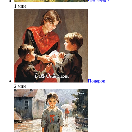
Что легче?
1 мин
Подарок
2 мин