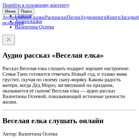
Перейти к основному контенту
Меню
Поиск
Главная
Аудиосказки
Сказки
Раскраски
Песни
Аудиокниги
Книги
Загадки
Аудиосказки
редактора
Валентина Осеева
Аудио рассказ «Веселая елка»
Рассказ Веселая елка слушать подарит хорошее настроение.
Семья Тани готовится отмечать Новый год, и только мама
грустит, скучая по своему сыну-моряку. Какова радость
матери, когда Дед Мороз, заглянувший на праздник,
оказывается её сыном! Веселая елка — аудио рассказ
Валентины Осеевой, показывающий истинные ценности
жизни.
Веселая елка слушать онлайн
Автор: Валентина Осеева