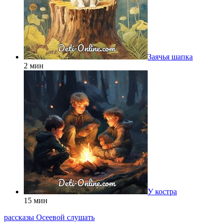
Заячья шапка
2 мин
У костра
15 мин
рассказы Осеевой слушать