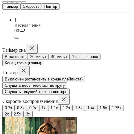
Таймер
Скорость
Повтор
1
Веселая елка
00:42
Таймер сна
Выключить
20 минут
40 минут
1 час
2 часа
Конец трека (главы)
Повтор
Выключен (остановить в конце плейлиста)
Слушать весь плейлист по кругу
Слушать текущий трек на повторе
Скорость воспроизведения
0.7x
0.8x
0.9x
1x
1.1x
1.2x
1.3x
1.4x
1.5x
1.75x
2x
2.5x
3x