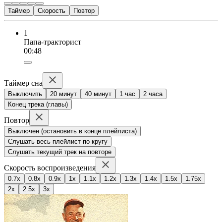
Таймер
Скорость
Повтор
1
Папа-тракторист
00:48
Таймер сна
Выключить
20 минут
40 минут
1 час
2 часа
Конец трека (главы)
Повтор
Выключен (остановить в конце плейлиста)
Слушать весь плейлист по кругу
Слушать текущий трек на повторе
Скорость воспроизведения
0.7x
0.8x
0.9x
1x
1.1x
1.2x
1.3x
1.4x
1.5x
1.75x
2x
2.5x
3x