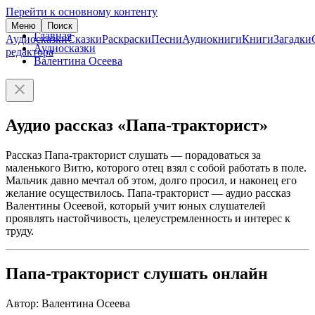
Перейти к основному контенту
Меню
Поиск
Главная
Аудиосказки
Сказки
Раскраски
Песни
Аудиокниги
Книги
Загадки
Аудиосказки
редактора
Валентина Осеева
Аудио рассказ «Папа-тракторист»
Рассказ Папа-тракторист слушать — порадоваться за
маленького Витю, которого отец взял с собой работать в поле.
Мальчик давно мечтал об этом, долго просил, и наконец его
желание осуществилось. Папа-тракторист — аудио рассказ
Валентины Осеевой, который учит юных слушателей
проявлять настойчивость, целеустремленность и интерес к
труду.
Папа-тракторист слушать онлайн
Автор: Валентина Осеева