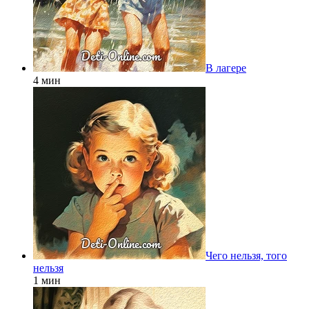
В лагере
4 мин
Чего нельзя, того
нельзя
1 мин