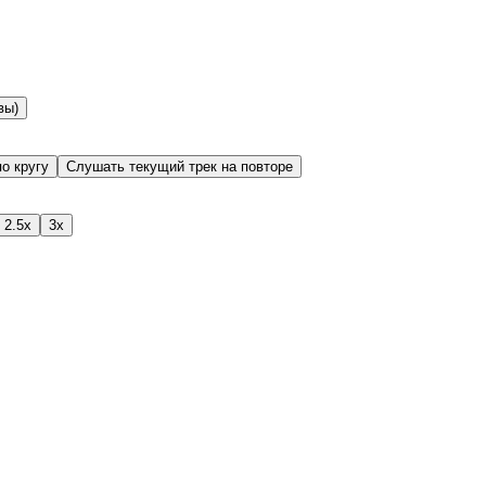
вы)
о кругу
Слушать текущий трек на повторе
2.5x
3x