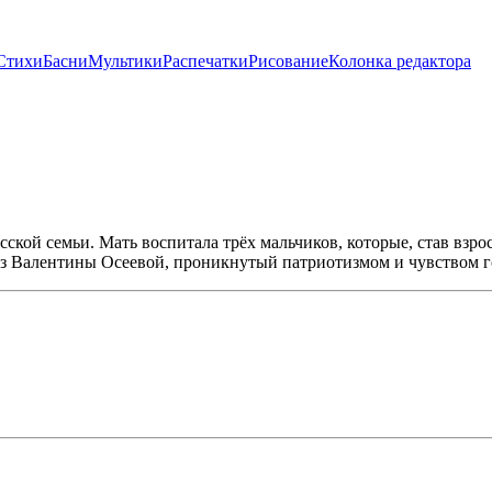
Стихи
Басни
Мультики
Распечатки
Рисование
Колонка редактора
сской семьи. Мать воспитала трёх мальчиков, которые, став вз
сказ Валентины Осеевой, проникнутый патриотизмом и чувством го