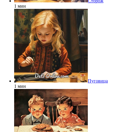
Сторож
1 мин
Пуговица
1 мин