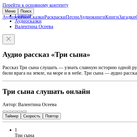
Перейти к основному контенту
Меню
Поиск
Главная
Аудиосказки
Сказки
Раскраски
Песни
Аудиокниги
Книги
Загадки
Аудиосказки
Валентина Осеева
Аудио рассказ «Три сына»
Рассказ Три сына слушать — узнать славную историю одной ру
били врага на земле, на море и в небе. Три сына — аудио рас
Три сына слушать онлайн
Автор: Валентина Осеева
Таймер
Скорость
Повтор
1
Три сына