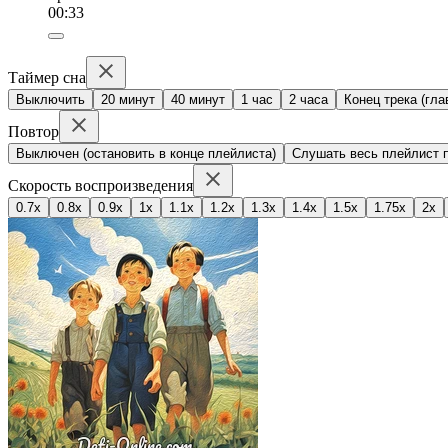
00:33
Таймер сна
Выключить
20 минут
40 минут
1 час
2 часа
Конец трека (гла
Повтор
Выключен (остановить в конце плейлиста)
Слушать весь плейлист п
Скорость воспроизведения
0.7x
0.8x
0.9x
1x
1.1x
1.2x
1.3x
1.4x
1.5x
1.75x
2x