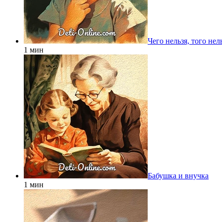
Чего нельзя, того нел
1 мин
Бабушка и внучка
1 мин