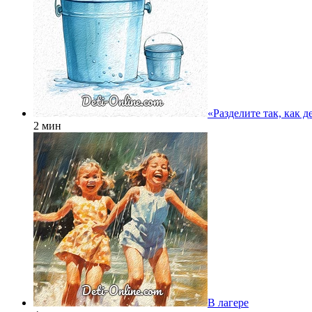
«Разделите так, как д
2 мин
В лагере