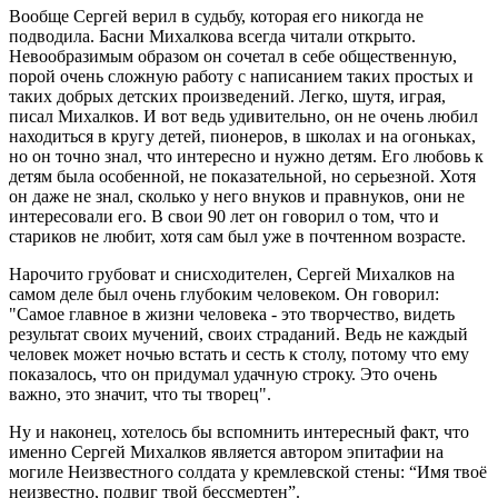
Вообще Сергей верил в судьбу, которая его никогда не
подводила. Басни Михалкова всегда читали открыто.
Невообразимым образом он сочетал в себе общественную,
порой очень сложную работу с написанием таких простых и
таких добрых детских произведений. Легко, шутя, играя,
писал Михалков. И вот ведь удивительно, он не очень любил
находиться в кругу детей, пионеров, в школах и на огоньках,
но он точно знал, что интересно и нужно детям. Его любовь к
детям была особенной, не показательной, но серьезной. Хотя
он даже не знал, сколько у него внуков и правнуков, они не
интересовали его. В свои 90 лет он говорил о том, что и
стариков не любит, хотя сам был уже в почтенном возрасте.
Нарочито грубоват и снисходителен, Сергей Михалков на
самом деле был очень глубоким человеком. Он говорил:
"Самое главное в жизни человека - это творчество, видеть
результат своих мучений, своих страданий. Ведь не каждый
человек может ночью встать и сесть к столу, потому что ему
показалось, что он придумал удачную строку. Это очень
важно, это значит, что ты творец".
Ну и наконец, хотелось бы вспомнить интересный факт, что
именно Сергей Михалков является автором эпитафии на
могиле Неизвестного солдата у кремлевской стены: “Имя твоё
неизвестно, подвиг твой бессмертен”.