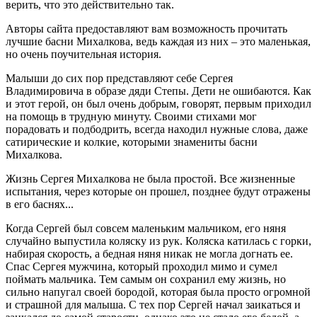
верить, что это действительно так.
Авторы сайта предоставляют вам возможность прочитать
лучшие басни Михалкова, ведь каждая из них – это маленькая,
но очень поучительная история.
Малыши до сих пор представляют себе Сергея
Владимировича в образе дяди Степы. Дети не ошибаются. Как
и этот герой, он был очень добрым, говорят, первым приходил
на помощь в трудную минуту. Своими стихами мог
порадовать и подбодрить, всегда находил нужные слова, даже
сатирические и колкие, которыми знамениты басни
Михалкова.
Жизнь Сергея Михалкова не была простой. Все жизненные
испытания, через которые он прошел, позднее будут отражены
в его баснях...
Когда Сергей был совсем маленьким мальчиком, его няня
случайно выпустила коляску из рук. Коляска катилась с горки,
набирая скорость, а бедная няня никак не могла догнать ее.
Спас Сергея мужчина, который проходил мимо и сумел
поймать мальчика. Тем самым он сохранил ему жизнь, но
сильно напугал своей бородой, которая была просто огромной
и страшной для малыша. С тех пор Сергей начал заикаться и