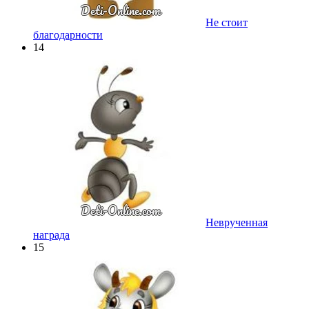
Не стоит
благодарности
14
Неврученная
награда
15