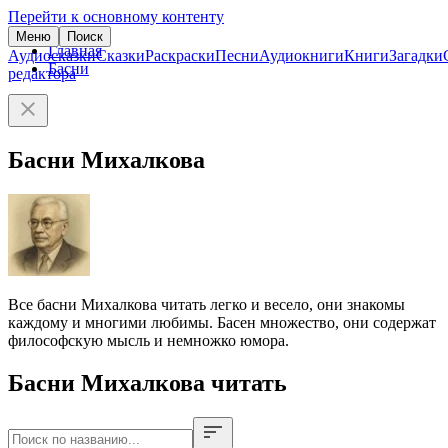
Перейти к основному контенту
Меню
Поиск
Главная
Аудиосказки
Сказки
Раскраски
Песни
Аудиокниги
Книги
Загадки
Басни
редактора
Басни Михалкова
Все басни Михалкова читать легко и весело, они знакомы
каждому и многими любимы. Басен множество, они содержат
философскую мысль и немножко юмора.
Басни Михалкова читать