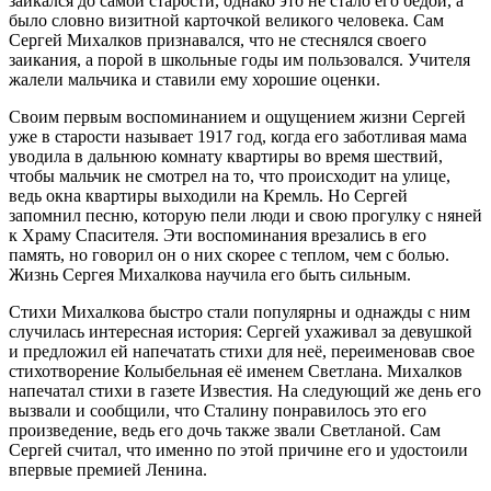
заикался до самой старости, однако это не стало его бедой, а
было словно визитной карточкой великого человека. Сам
Сергей Михалков признавался, что не стеснялся своего
заикания, а порой в школьные годы им пользовался. Учителя
жалели мальчика и ставили ему хорошие оценки.
Своим первым воспоминанием и ощущением жизни Сергей
уже в старости называет 1917 год, когда его заботливая мама
уводила в дальнюю комнату квартиры во время шествий,
чтобы мальчик не смотрел на то, что происходит на улице,
ведь окна квартиры выходили на Кремль. Но Сергей
запомнил песню, которую пели люди и свою прогулку с няней
к Храму Спасителя. Эти воспоминания врезались в его
память, но говорил он о них скорее с теплом, чем с болью.
Жизнь Сергея Михалкова научила его быть сильным.
Стихи Михалкова быстро стали популярны и однажды с ним
случилась интересная история: Сергей ухаживал за девушкой
и предложил ей напечатать стихи для неё, переименовав свое
стихотворение Колыбельная её именем Светлана. Михалков
напечатал стихи в газете Известия. На следующий же день его
вызвали и сообщили, что Сталину понравилось это его
произведение, ведь его дочь также звали Светланой. Сам
Сергей считал, что именно по этой причине его и удостоили
впервые премией Ленина.