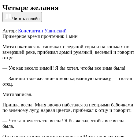
Четыре желания
Читать онлайн
Автор:
Константин Ушинский
Примерное время прочтения: 1 мин
Митя накатался на саночках с ледяной горы и на коньках по
замерзшей реке, прибежал домой румяный, веселый и говорит
отцу:
— Уж как весело зимой! Я бы хотел, чтобы все зима была!
— Запиши твое желание в мою карманную книжку, — сказал
отец.
Митя записал.
Пришла весна. Митя вволю набегался за пестрыми бабочками
по зеленому лугу, нарвал цветов, прибежал к отцу и говорит:
— Что за прелесть эта весна! Я бы желал, чтобы все весна
была.
Отец опять вынул книжку и приказал Мите записать свое