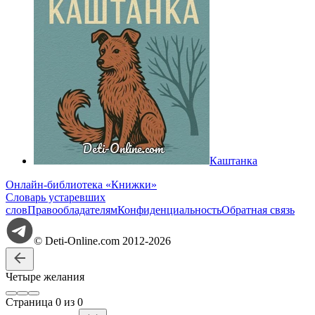
Каштанка
Онлайн-библиотека «Книжки»
Словарь устаревших
слов
Правообладателям
Конфиденциальность
Обратная связь
© Deti-Online.com 2012-2026
Четыре желания
Стр
аница
0
из
0