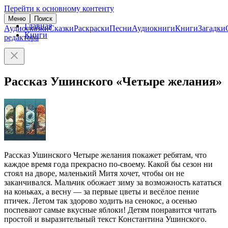
Перейти к основному контенту
Меню
Поиск
Главная
Аудиосказки
Сказки
Раскраски
Песни
Аудиокниги
Книги
Загадки
Книги
редактора
Рассказ Ушинского «Четыре желания»
Рассказ Ушинского Четыре желания покажет ребятам, что
каждое время года прекрасно по-своему. Какой бы сезон ни
стоял на дворе, маленький Митя хочет, чтобы он не
заканчивался. Мальчик обожает зиму за возможность кататься
на коньках, а весну — за первые цветы и весёлое пение
птичек. Летом так здорово ходить на сенокос, а осенью
поспевают самые вкусные яблоки! Детям понравится читать
простой и выразительный текст Константина Ушинского.