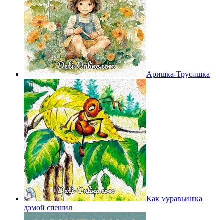
Аришка-Трусишка
Как муравьишка
домой спешил