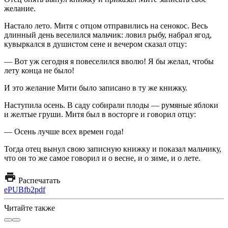
желание.
Настало лето. Митя с отцом отправились на сенокос. Весь
длинный день веселился мальчик: ловил рыбу, набрал ягод,
кувыркался в душистом сене и вечером сказал отцу:
— Вот уж сегодня я повеселился вволю! Я бы желал, чтобы
лету конца не было!
И это желание Мити было записано в ту же книжку.
Наступила осень. В саду собирали плоды — румяные яблоки
и желтые груши. Митя был в восторге и говорил отцу:
— Осень лучше всех времен года!
Тогда отец вынул свою записную книжку и показал мальчику,
что он то же самое говорил и о весне, и о зиме, и о лете.
Распечатать
ePUB
fb2
pdf
Читайте также