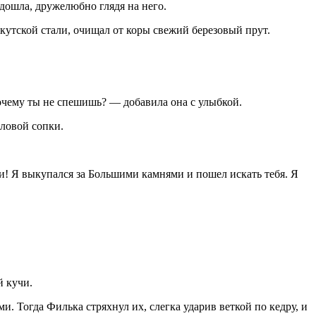
одошла, дружелюбно глядя на него.
утской стали, очищал от коры свежий березовый прут.
почему ты не спешишь? — добавила она с улыбкой.
еловой сопки.
ки! Я выкупался за Большими камнями и пошел искать тебя. Я
й кучи.
. Тогда Филька стряхнул их, слегка ударив веткой по кедру, и