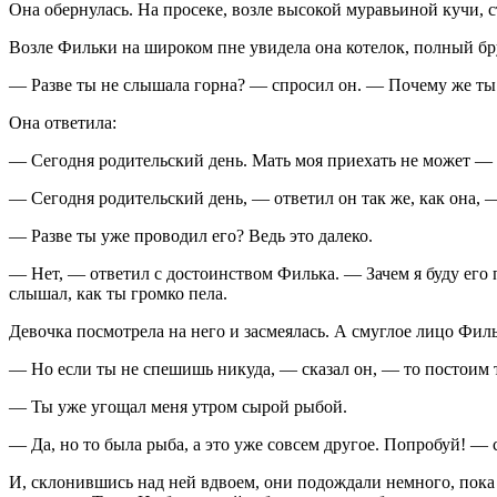
Она обернулась. На просеке, возле высокой муравьиной кучи, 
Возле Фильки на широком пне увидела она котелок, полный бр
— Разве ты не слышала горна? — спросил он. — Почему же т
Она ответила:
— Сегодня родительский день. Мать моя приехать не может — о
— Сегодня родительский день, — ответил он так же, как она, —
— Разве ты уже проводил его? Ведь это далеко.
— Нет, — ответил с достоинством Филька. — Зачем я буду его п
слышал, как ты громко пела.
Девочка посмотрела на него и засмеялась. А смуглое лицо Фил
— Но если ты не спешишь никуда, — сказал он, — то постоим 
— Ты уже угощал меня утром сырой рыбой.
— Да, но то была рыба, а это уже совсем другое. Попробуй! —
И, склонившись над ней вдвоем, они подождали немного, пока т