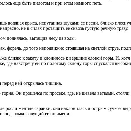
елось еще быть пилотом и при этом немного петь.
ишь водяная крыса, испуганная звуками ее песни, близко плеснул
напрасно, не в силах протащить ее сквозь густую речную траву.
том поднялась, вытащив лесу из воды.
нах, форель, до того неподвижно стоявшая на светлой струе, под
 уже близко к закату и клонилось к вершине еловой горы. И, хот
е, где навстречу ей по пологому склону горы спускался высокий
и перед ней открылась тишина.
горна. Он прошелся по просеке, где, не шевеля ветвями, стояли
где росли желтые саранки, она наклонилась и острым сучком выр
олос, громко зовущий ее по имени: