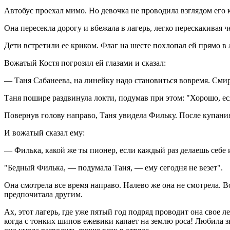
Автобус проехал мимо. Но девочка не проводила взглядом его к
Она пересекла дорогу и вбежала в лагерь, легко перескакивая ч
Дети встретили ее криком. Флаг на шесте похлопал ей прямо в 
Вожатый Костя погрозил ей глазами и сказал:
— Таня Сабанеева, на линейку надо становиться вовремя. Сми
Таня пошире раздвинула локти, подумав при этом: "Хорошо, если
Повернув голову направо, Таня увидела Фильку. После купания 
И вожатый сказал ему:
— Филька, какой же ты пионер, если каждый раз делаешь себе из
"Бедный Филька, — подумала Таня, — ему сегодня не везет".
Она смотрела все время направо. Налево же она не смотрела. Во
предпочитала другим.
Ах, этот лагерь, где уже пятый год подряд проводит она свое л
когда с тонких шипов ежевики капает на землю роса! Любила зв