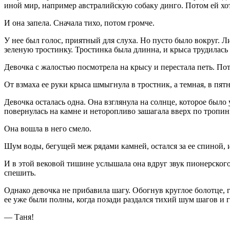
иной мир, например австралийскую собаку динго. Потом ей хот
И она запела. Сначала тихо, потом громче.
У нее был голос, приятный для слуха. Но пусто было вокруг. Л
зеленую тростинку. Тростинка была длинна, и крыса трудилась 
Девочка с жалостью посмотрела на крысу и перестала петь. По
От взмаха ее руки крыса шмыгнула в тростник, а темная, в пят
Девочка осталась одна. Она взглянула на солнце, которое было
повернулась на камне и неторопливо зашагала вверх по тропинк
Она вошла в него смело.
Шум воды, бегущей меж рядами камней, остался за ее спиной, 
И в этой вековой тишине услышала она вдруг звук пионерского 
спешить.
Однако девочка не прибавила шагу. Обогнув круглое болотце, 
ее уже были полны, когда позади раздался тихий шум шагов и г
— Таня!