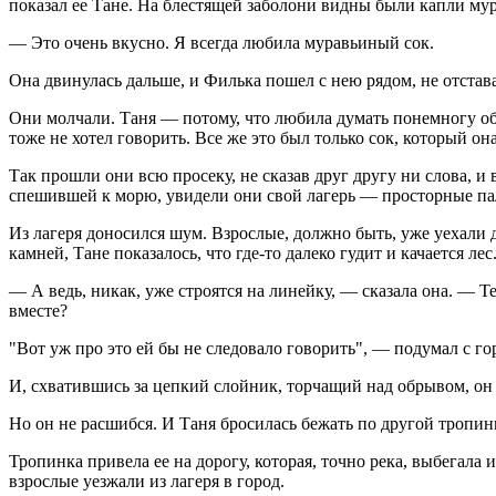
показал ее Тане. На блестящей заболони видны были капли мур
— Это очень вкусно. Я всегда любила муравьиный сок.
Она двинулась дальше, и Филька пошел с нею рядом, не отстава
Они молчали. Таня — потому, что любила думать понемногу обо
тоже не хотел говорить. Все же это был только сок, который он
Так прошли они всю просеку, не сказав друг другу ни слова, и
спешившей к морю, увидели они свой лагерь — просторные пал
Из лагеря доносился шум. Взрослые, должно быть, уже уехали 
камней, Тане показалось, что где-то далеко гудит и качается лес
— А ведь, никак, уже строятся на линейку, — сказала она. — Т
вместе?
"Вот уж про это ей бы не следовало говорить", — подумал с г
И, схватившись за цепкий слойник, торчащий над обрывом, он 
Но он не расшибся. И Таня бросилась бежать по другой тропинк
Тропинка привела ее на дорогу, которая, точно река, выбегала
взрослые уезжали из лагеря в город.