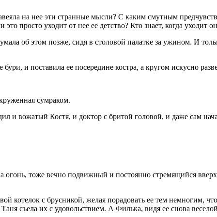
авеяла на нее эти странные мысли? С каким смутным предчувстви
 это просто уходит от нее ее детство? Кто знает, когда уходит он
умала об этом позже, сидя в столовой палатке за ужином. И тольк
бури, и поставила ее посередине костра, а кругом искусно разве
 окруженная сумраком.
ил и вожатый Костя, и доктор с бритой головой, и даже сам нач
а огонь, тоже вечно подвижный и постоянно стремящийся вверх.
вой котелок с брусникой, желая порадовать ее тем немногим, что
ня съела их с удовольствием. А Филька, видя ее снова веселой,