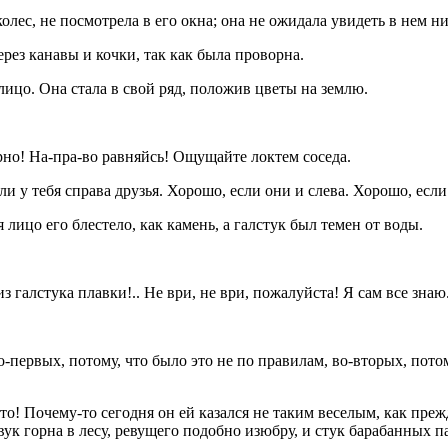
олес, не посмотрела в его окна; она не ожидала увидеть в нем н
ерез канавы и кочки, так как была проворна.
лицо. Она стала в свой ряд, положив цветы на землю.
рно! На-пра-во равняйсь! Ощущайте локтем соседа.
 у тебя справа друзья. Хорошо, если они и слева. Хорошо, если 
лицо его блестело, как камень, а галстук был темен от воды.
 галстука плавки!.. Не ври, не ври, пожалуйста! Я сам все знаю
-первых, потому, что было это не по правилам, во-вторых, потом
ето! Почему-то сегодня он ей казался не таким веселым, как прежд
ук горна в лесу, ревущего подобно изюбру, и стук барабанных п