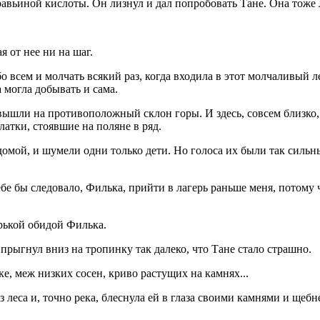
авьиной кислоты. Он лизнул и дал попробовать Тане. Она тоже л
я от нее ни на шаг.
 всем и молчать всякий раз, когда входила в этот молчаливый л
а могла добывать и сама.
 вышли на противоположный склон горы. И здесь, совсем близко,
атки, стоявшие на поляне в ряд.
домой, и шумели одни только дети. Но голоса их были так сильн
.
ебе бы следовало, Филька, прийти в лагерь раньше меня, потому 
орькой обидой Филька.
прыгнул вниз на тропинку так далеко, что Тане стало страшно.
е, меж низких сосен, криво растущих на камнях...
 из леса и, точно река, блеснула ей в глаза своими камнями и 