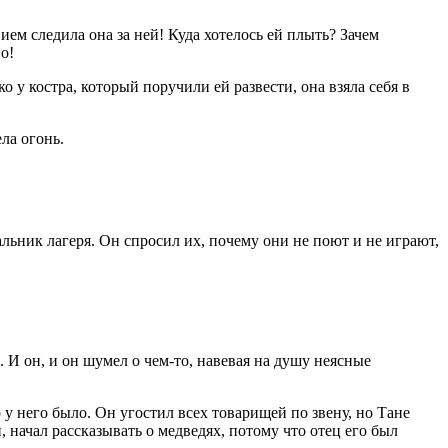
ем следила она за ней! Куда хотелось ей плыть? Зачем
о!
о у костра, который поручили ей развести, она взяла себя в
ла огонь.
альник лагеря. Он спросил их, почему они не поют и не играют,
 И он, и он шумел о чем-то, навевая на душу неясные
 у него было. Он угостил всех товарищей по звену, но Тане
 начал рассказывать о медведях, потому что отец его был