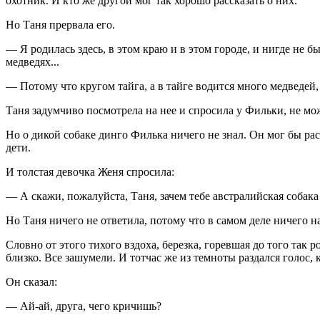
охотник. И кто же другой мог так хорошо рассказать о них.
Но Таня прервала его.
— Я родилась здесь, в этом краю и в этом городе, и нигде не б
медведях...
— Потому что кругом тайга, а в тайге водится много медведей,
Таня задумчиво посмотрела на нее и спросила у Фильки, не мож
Но о дикой собаке динго Филька ничего не знал. Он мог бы расс
дети.
И толстая девочка Женя спросила:
— А скажи, пожалуйста, Таня, зачем тебе австралийская собака
Но Таня ничего не ответила, потому что в самом деле ничего на
Словно от этого тихого вздоха, березка, горевшая до того так р
близко. Все зашумели. И тотчас же из темноты раздался голос, 
Он сказал:
— Ай-ай, друга, чего кричишь?