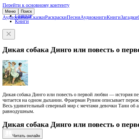
Перейти к основному контенту
Меню
Поиск
Главная
Аудиосказки
Сказки
Раскраски
Песни
Аудиокниги
Книги
Загадки
Книги
Дикая собака Динго или повесть о пер
Дикая собака Динго или повесть о первой любви — история пер
читается на одном дыхании. Фраерман Рувим описывает переж
Весь удивительный северный мир с мечтами девочки Тани об а
равнодушным.
Дикая собака Динго или повесть о пер
Читать онлайн