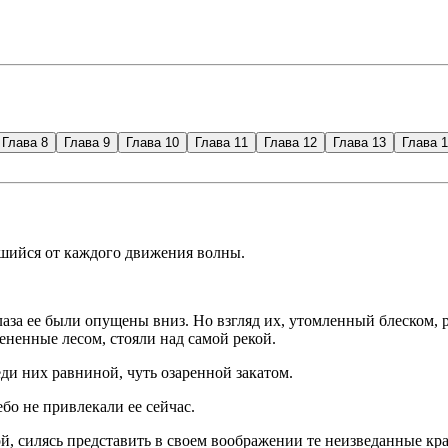
Глава 8
Глава 9
Глава 10
Глава 11
Глава 12
Глава 13
Глава 
вшийся от каждого движения волны.
лаза ее были опущены вниз. Но взгляд их, утомленный блеском, 
сененные лесом, стояли над самой рекой.
еди них равниной, чуть озаренной закатом.
ебо не привлекали ее сейчас.
 силясь представить в своем воображении те неизведанные края,