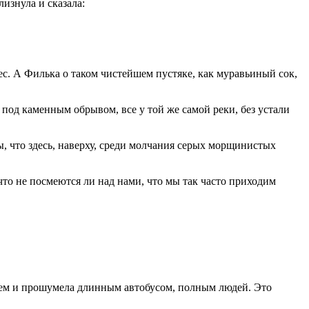
изнула и сказала:
ес. А Филька о таком чистейшем пустяке, как муравьиный сок,
 под каменным обрывом, все у той же самой реки, без устали
ы, что здесь, наверху, среди молчания серых морщинистых
что не посмеются ли над нами, что мы так часто приходим
щебнем и прошумела длинным автобусом, полным людей. Это