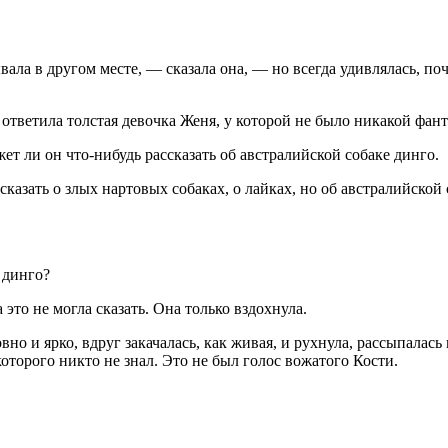
ывала в другом месте, — сказала она, — но всегда удивлялась, по
 ответила толстая девочка Женя, у которой не было никакой фан
ет ли он что-нибудь рассказать об австралийской собаке динго.
казать о злых нартовых собаках, о лайках, но об австралийской 
 динго?
 это не могла сказать. Она только вздохнула.
овно и ярко, вдруг закачалась, как живая, и рухнула, рассыпалась
которого никто не знал. Это не был голос вожатого Кости.