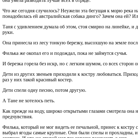
она умела разводить лучше всех в отряде.
Что же сегодня случилось? Неужели эта бегущая к морю река н
понадобилась ей австралийская собака динго? Зачем она ей? Или
Таня с удивлением думала об этом, стоя смирно на линейке, и д
руки.
Она принесла из лесу тонкую березку, высохшую на земле после 
Филька же окопал его и подождал, пока не займутся сучья.
И березка горела без искр, но с легким шумом, со всех сторон
Дети из других звеньев приходили к костру любоваться. Приход
раз у них такой красивый костер.
Дети спели одну песню, потом другую.
А Тане не хотелось петь.
Как прежде на воду, широко открытыми глазами смотрела она н
предчувствия.
Филька, который не мог видеть ее печальной, принес к костру с
выбрал ягоды самые крупные. Они были спелы и прохладны, и Та