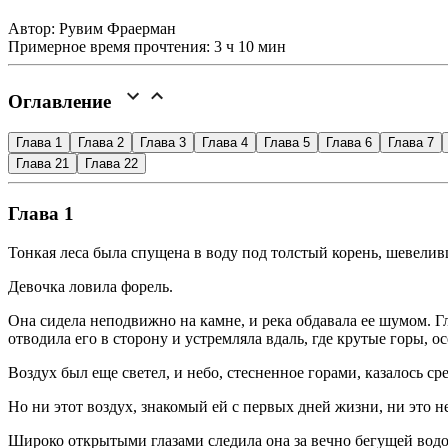
Автор: Рувим Фраерман
Примерное время прочтения: 3 ч 10 мин
Оглавление
Глава 1
Глава 2
Глава 3
Глава 4
Глава 5
Глава 6
Глава 7
Глава 21
Глава 22
Глава 1
Тонкая леса была спущена в воду под толстый корень, шевели
Девочка ловила форель.
Она сидела неподвижно на камне, и река обдавала ее шумом. Г
отводила его в сторону и устремляла вдаль, где крутые горы, о
Воздух был еще светел, и небо, стесненное горами, казалось ср
Но ни этот воздух, знакомый ей с первых дней жизни, ни это н
Широко открытыми глазами следила она за вечно бегущей водой,