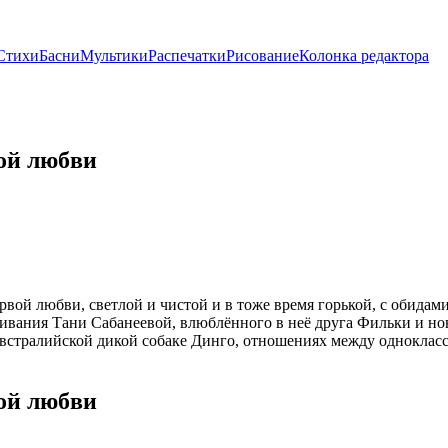
Стихи
Басни
Мультики
Распечатки
Рисование
Колонка редактора
вой любви
вой любви, светлой и чистой и в тоже время горькой, с обидами
ивания Тани Сабанеевой, влюблённого в неё друга Фильки и но
встралийской дикой собаке Динго, отношениях между одноклассн
вой любви