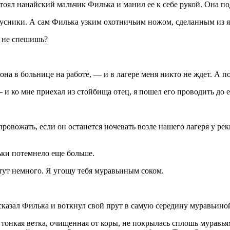
стоял нанайский мальчик Филька и манил ее к себе рукой. Она п
усники. А сам Филька узким охотничьим ножом, сделанным из як
ы не спешишь?
на в больнице на работе, — и в лагере меня никто не ждет. А 
 и ко мне приехал из стойбища отец, я пошел его проводить до 
ровожать, если он останется ночевать возле нашего лагеря у ре
ьки потемнело еще больше.
тут немного. Я угощу тебя муравьиным соком.
 сказал Филька и воткнул свой прут в самую середину муравьино
онкая ветка, очищенная от коры, не покрылась сплошь муравьями