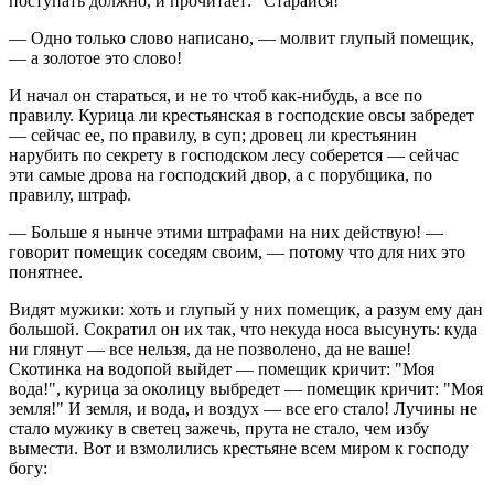
поступать должно, и прочитает: "Старайся!"
— Одно только слово написано, — молвит глупый помещик,
— а золотое это слово!
И начал он стараться, и не то чтоб как-нибудь, а все по
правилу. Курица ли крестьянская в господские овсы забредет
— сейчас ее, по правилу, в суп; дровец ли крестьянин
нарубить по секрету в господском лесу соберется — сейчас
эти самые дрова на господский двор, а с порубщика, по
правилу, штраф.
— Больше я нынче этими штрафами на них действую! —
говорит помещик соседям своим, — потому что для них это
понятнее.
Видят мужики: хоть и глупый у них помещик, а разум ему дан
большой. Сократил он их так, что некуда носа высунуть: куда
ни глянут — все нельзя, да не позволено, да не ваше!
Скотинка на водопой выйдет — помещик кричит: "Моя
вода!", курица за околицу выбредет — помещик кричит: "Моя
земля!" И земля, и вода, и воздух — все его стало! Лучины не
стало мужику в светец зажечь, прута не стало, чем избу
вымести. Вот и взмолились крестьяне всем миром к господу
богу: