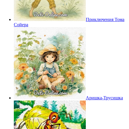
Приключения Тома
Сойера
Аришка-Трусишка