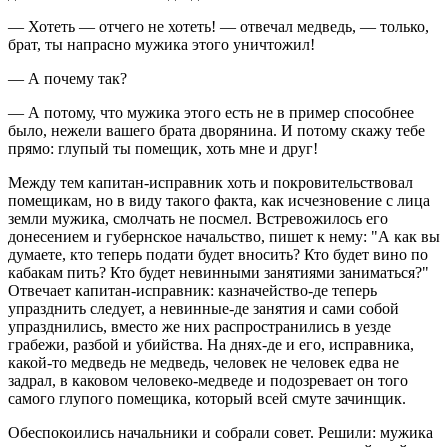
— Хотеть — отчего не хотеть! — отвечал медведь, — только,
брат, ты напрасно мужика этого уничтожил!
— А почему так?
— А потому, что мужика этого есть не в пример способнее
было, нежели вашего брата дворянина. И потому скажу тебе
прямо: глупый ты помещик, хоть мне и друг!
Между тем капитан-исправник хоть и покровительствовал
помещикам, но в виду такого факта, как исчезновение с лица
земли мужика, смолчать не посмел. Встревожилось его
донесением и губернское начальство, пишет к нему: "А как вы
думаете, кто теперь подати будет вносить? Кто будет вино по
кабакам пить? Кто будет невинными занятиями заниматься?"
Отвечает капитан-исправник: казначейство-де теперь
упразднить следует, а невинные-де занятия и сами собой
упразднились, вместо же них распространились в уезде
грабежи, разбой и убийства. На днях-де и его, исправника,
какой-то медведь не медведь, человек не человек едва не
задрал, в каковом человеко-медведе и подозревает он того
самого глупого помещика, который всей смуте зачинщик.
Обеспокоились начальники и собрали совет. Решили: мужика