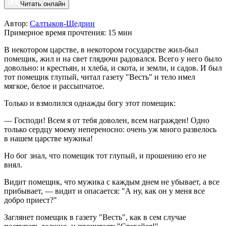
Читать онлайн
Автор:
Салтыков-Щедрин
Примерное время прочтения: 15 мин
В некотором царстве, в некотором государстве жил-был
помещик, жил и на свет глядючи радовался. Всего у него было
довольно: и крестьян, и хлеба, и скота, и земли, и садов. И был
тот помещик глупый, читал газету "Весть" и тело имел
мягкое, белое и рассыпчатое.
Только и взмолился однажды богу этот помещик:
— Господи! Всем я от тебя доволен, всем награжден! Одно
только сердцу моему непереносно: очень уж много развелось
в нашем царстве мужика!
Но бог знал, что помещик тот глупый, и прошению его не
внял.
Видит помещик, что мужика с каждым днем не убывает, а все
прибывает, — видит и опасается: "А ну, как он у меня все
добро приест?"
Заглянет помещик в газету "Весть", как в сем случае