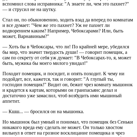
вспомнил слова исправника: "А знаете ли, чем это пахнет?"
— и струсил не на шутку.
Стал он, по обыкновению, ходить взад да вперед по комнатам
и все думает: "Чем же это пахнет? Уж не пахнет ли
водворением каким? Например, Чебоксарами? Или, быть
может, Варнавиным?"
— Хоть бы в Чебоксары, что ли! По крайней мере, убедился
бы мир, что значит твердость души! — говорит помещик, а
сам по секрету от себя уж думает: "В Чебоксарах-то, я, может
быть, мужика бы моего милого увидал!"
Походит помещик, и посидит, и опять походит. К чему ни
подойдет, все, кажется, так и говорит: "А глупый ты,
господин помещик!" Видит он, бежит чрез комнату мышонок
и крадется к картам, которыми он гранпасьянс делал и
достаточно уже замаслил, чтоб возбудить ими мышиный
аппетит.
— Кшш... — бросился он на мышонка.
Но мышонок был умный и понимал, что помещик без Сеньки
никакого вреда ему сделать не может. Он только хвостом
вильнул в ответ на грозное восклицание помещика и чрез