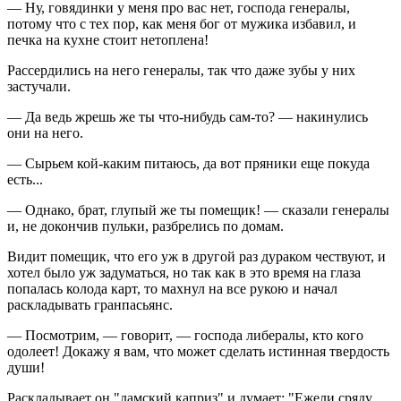
— Ну, говядинки у меня про вас нет, господа генералы,
потому что с тех пор, как меня бог от мужика избавил, и
печка на кухне стоит нетоплена!
Рассердились на него генералы, так что даже зубы у них
застучали.
— Да ведь жрешь же ты что-нибудь сам-то? — накинулись
они на него.
— Сырьем кой-каким питаюсь, да вот пряники еще покуда
есть...
— Однако, брат, глупый же ты помещик! — сказали генералы
и, не докончив пульки, разбрелись по домам.
Видит помещик, что его уж в другой раз дураком чествуют, и
хотел было уж задуматься, но так как в это время на глаза
попалась колода карт, то махнул на все рукою и начал
раскладывать гранпасьянс.
— Посмотрим, — говорит, — господа либералы, кто кого
одолеет! Докажу я вам, что может сделать истинная твердость
души!
Раскладывает он "дамский каприз" и думает: "Ежели сряду