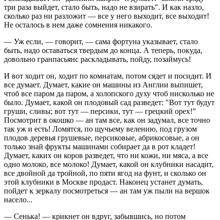
три раза выйдет, стало быть, надо не взирать". И как назло,
сколько раз ни разложит — все у него выходит, все выходит!
Не осталось в нем даже сомнения никакого.
— Уж если, — говорит, — сама фортуна указывает, стало
быть, надо оставаться твердым до конца. А теперь, покуда,
довольно гранпасьянс раскладывать, пойду, позаймусь!
И вот ходит он, ходит по комнатам, потом сядет и посидит. И
все думает. Думает, какие он машины из Англии выпишет,
чтоб все паром да паром, а холопского духу чтоб нисколько не
было. Думает, какой он плодовый сад разведет: "Вот тут будут
груши, сливы; вот тут — персики, тут — грецкий орех!"
Посмотрит в окошко — ан там все, как он задумал, все точно
так уж и есть! Ломятся, по щучьему велению, под грузом
плодов деревья грушевые, персиковые, абрикосовые, а он
только знай фрукты машинами собирает да в рот кладет!
Думает, каких он коров разведет, что ни кожи, ни мяса, а все
одно молоко, все молоко! Думает, какой он клубники насадит,
все двойной да тройной, по пяти ягод на фунт, и сколько он
этой клубники в Москве продаст. Наконец устанет думать,
пойдет к зеркалу посмотреться — ан там уж пыли на вершок
насело...
— Сенька! — крикнет он вдруг, забывшись, но потом