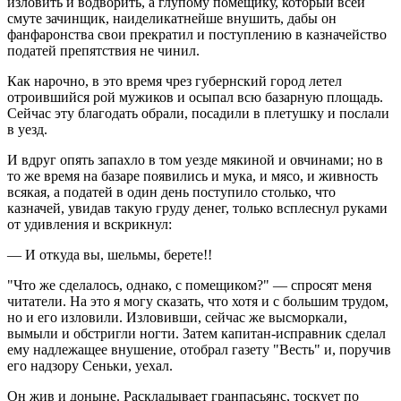
изловить и водворить, а глупому помещику, который всей
смуте зачинщик, наиделикатнейше внушить, дабы он
фанфаронства свои прекратил и поступлению в казначейство
податей препятствия не чинил.
Как нарочно, в это время чрез губернский город летел
отроившийся рой мужиков и осыпал всю базарную площадь.
Сейчас эту благодать обрали, посадили в плетушку и послали
в уезд.
И вдруг опять запахло в том уезде мякиной и овчинами; но в
то же время на базаре появились и мука, и мясо, и живность
всякая, а податей в один день поступило столько, что
казначей, увидав такую груду денег, только всплеснул руками
от удивления и вскрикнул:
— И откуда вы, шельмы, берете!!
"Что же сделалось, однако, с помещиком?" — спросят меня
читатели. На это я могу сказать, что хотя и с большим трудом,
но и его изловили. Изловивши, сейчас же высморкали,
вымыли и обстригли ногти. Затем капитан-исправник сделал
ему надлежащее внушение, отобрал газету "Весть" и, поручив
его надзору Сеньки, уехал.
Он жив и доныне. Раскладывает гранпасьянс, тоскует по