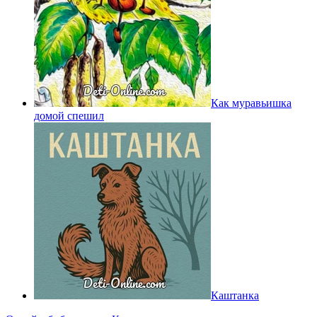
Как муравьишка
домой спешил
Каштанка