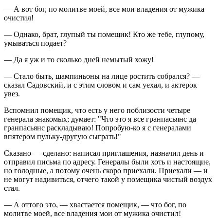
— А вот бог, по молитве моей, все мои владения от мужика
очистил!
— Однако, брат, глупый ты помещик! Кто же тебе, глупому,
умываться подает?
— Да я уж и то сколько дней немытый хожу!
— Стало быть, шампиньоны на лице ростить собрался? —
сказал Садовский, и с этим словом и сам уехал, и актерок
увез.
Вспомнил помещик, что есть у него поблизости четыре
генерала знакомых; думает: "Что это я все гранпасьянс да
гранпасьянс раскладываю! Попробую-ко я с генералами
впятером пульку-другую сыграть!"
Сказано — сделано: написал приглашения, назначил день и
отправил письма по адресу. Генералы были хоть и настоящие,
но голодные, а потому очень скоро приехали. Приехали — и
не могут надивиться, отчего такой у помещика чистый воздух
стал.
— А оттого это, — хвастается помещик, — что бог, по
молитве моей, все владения мои от мужика очистил!