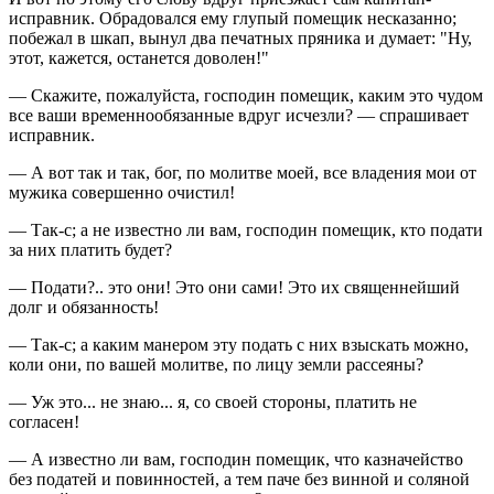
исправник. Обрадовался ему глупый помещик несказанно;
побежал в шкап, вынул два печатных пряника и думает: "Ну,
этот, кажется, останется доволен!"
— Скажите, пожалуйста, господин помещик, каким это чудом
все ваши временнообязанные вдруг исчезли? — спрашивает
исправник.
— А вот так и так, бог, по молитве моей, все владения мои от
мужика совершенно очистил!
— Так-с; а не известно ли вам, господин помещик, кто подати
за них платить будет?
— Подати?.. это они! Это они сами! Это их священнейший
долг и обязанность!
— Так-с; а каким манером эту подать с них взыскать можно,
коли они, по вашей молитве, по лицу земли рассеяны?
— Уж это... не знаю... я, со своей стороны, платить не
согласен!
— А известно ли вам, господин помещик, что казначейство
без податей и повинностей, а тем паче без винной и соляной