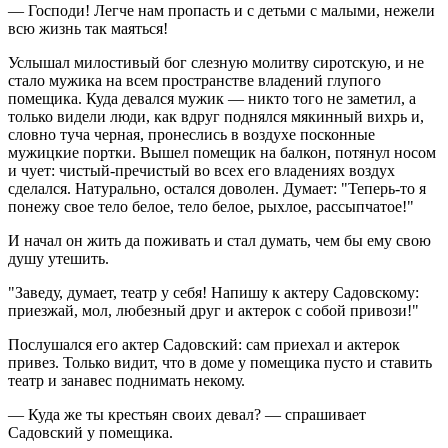
— Господи! Легче нам пропасть и с детьми с малыми, нежели
всю жизнь так маяться!
Услышал милостивый бог слезную молитву сиротскую, и не
стало мужика на всем пространстве владений глупого
помещика. Куда девался мужик — никто того не заметил, а
только видели люди, как вдруг поднялся мякинный вихрь и,
словно туча черная, пронеслись в воздухе посконные
мужицкие портки. Вышел помещик на балкон, потянул носом
и чует: чистый-пречистый во всех его владениях воздух
сделался. Натурально, остался доволен. Думает: "Теперь-то я
понежу свое тело белое, тело белое, рыхлое, рассыпчатое!"
И начал он жить да поживать и стал думать, чем бы ему свою
душу утешить.
"Заведу, думает, театр у себя! Напишу к актеру Садовскому:
приезжай, мол, любезный друг и актерок с собой привози!"
Послушался его актер Садовский: сам приехал и актерок
привез. Только видит, что в доме у помещика пусто и ставить
театр и занавес поднимать некому.
— Куда же ты крестьян своих девал? — спрашивает
Садовский у помещика.