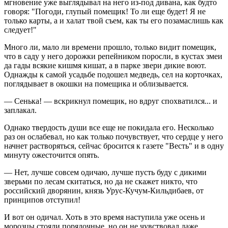
мгновение уже выглядывал на него из-под дивана, как будто
говоря: "Погоди, глупый помещик! То ли еще будет! Я не
только карты, а и халат твой съем, как ты его позамаслишь как
следует!"
Много ли, мало ли времени прошло, только видит помещик,
что в саду у него дорожки репейником поросли, в кустах змеи
да гады всякие кишмя кишат, а в парке звери дикие воют.
Однажды к самой усадьбе подошел медведь, сел на корточках,
поглядывает в окошки на помещика и облизывается.
— Сенька! — вскрикнул помещик, но вдруг спохватился... и
заплакал.
Однако твердость души все еще не покидала его. Несколько
раз он ослабевал, но как только почувствует, что сердце у него
начнет растворяться, сейчас бросится к газете "Весть" и в одну
минуту ожесточится опять.
— Нет, лучше совсем одичаю, лучше пусть буду с дикими
зверьми по лесам скитаться, но да не скажет никто, что
российский дворянин, князь Урус-Кучум-Кильдибаев, от
принципов отступил!
И вот он одичал. Хоть в это время наступила уже осень и
морозцы стояли порядочные, но он не чувствовал даже