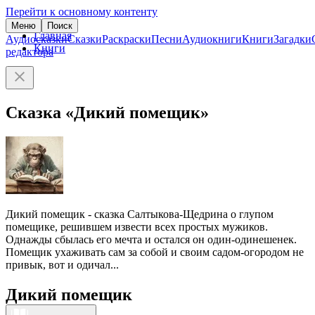
Перейти к основному контенту
Меню
Поиск
Главная
Аудиосказки
Сказки
Раскраски
Песни
Аудиокниги
Книги
Загадки
Книги
редактора
Сказка «Дикий помещик»
Дикий помещик - сказка Салтыкова-Щедрина о глупом
помещике, решившем извести всех простых мужиков.
Однажды сбылась его мечта и остался он один-одинешенек.
Помещик ухаживать сам за собой и своим садом-огородом не
привык, вот и одичал...
Дикий помещик