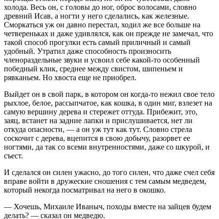
холода. Весь он, с головы до ног, оброс волосами, словно
древний Исав, а ногти у него сделались, как железные.
Сморкаться уж он давно перестал, ходил же все больше на
четвереньках и даже удивлялся, как он прежде не замечал, что
такой способ прогулки есть самый приличный и самый
удобный. Утратил даже способность произносить
членораздельные звуки и усвоил себе какой-то особенный
победный клик, среднее между свистом, шипеньем и
рявканьем. Но хвоста еще не приобрел.
Выйдет он в свой парк, в котором он когда-то нежил свое тело
рыхлое, белое, рассыпчатое, как кошка, в один миг, взлезет на
самую вершину дерева и стережет оттуда. Прибежит, это,
заяц, встанет на задние лапки и прислушивается, нет ли
откуда опасности, — а он уж тут как тут. Словно стрела
соскочит с дерева, вцепится в свою добычу, разорвет ее
ногтями, да так со всеми внутренностями, даже со шкурой, и
съест.
И сделался он силен ужасно, до того силен, что даже счел себя
вправе войти в дружеские сношения с тем самым медведем,
который некогда посматривал на него в окошко.
— Хочешь, Михаиле Иваныч, походы вместе на зайцев будем
делать? — сказал он медведю.