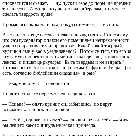
спохватится и скажет, — ну, пускай себе до поры, до времени
так постоит! А уж докажу же я этим либералам, что может
сделать твердость души!
Промаячит таким манером, покуда стемнеет, — и спать!
А во сне сны еще веселее, нежели наяву, снятся. Снится ему,
что сам губернатор о такой его помещичьей непреклонности
узнал и спрашивает у исправника: "Какой такой твердый
курицын сын у вас в уезде завелся?" Потом снится, что его за
эту самую непреклонность министром сделали, и ходит он в
лентах, и пишет циркуляры: "Быть твердым и не взирать!"
Потом снится, что он ходит по берегам Евфрата и Тигра... [то
есть, согласно библейским сказаниям, в раю]
— Ева, мой друг! — говорит он.
Но вот и сны все пересмотрел: надо вставать.
— Сенька! — опять кричит он, забывшись, но вдруг
вспомнит... и поникнет головою.
— Чем бы, однако, заняться? — спрашивает он себя, — хоть
бы лешего какого-нибудь нелегкая принесла!
И вот по этому его слову вдруг приезжает сам капитан-