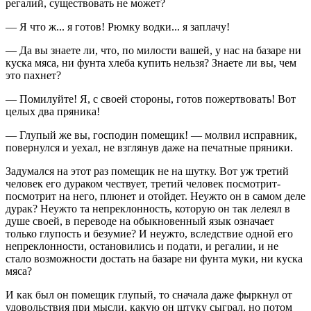
регалий, существовать не может?
— Я что ж... я готов! Рюмку водки... я заплачу!
— Да вы знаете ли, что, по милости вашей, у нас на базаре ни
куска мяса, ни фунта хлеба купить нельзя? Знаете ли вы, чем
это пахнет?
— Помилуйте! Я, с своей стороны, готов пожертвовать! Вот
целых два пряника!
— Глупый же вы, господин помещик! — молвил исправник,
повернулся и уехал, не взглянув даже на печатные пряники.
Задумался на этот раз помещик не на шутку. Вот уж третий
человек его дураком чествует, третий человек посмотрит-
посмотрит на него, плюнет и отойдет. Неужто он в самом деле
дурак? Неужто та непреклонность, которую он так лелеял в
душе своей, в переводе на обыкновенный язык означает
только глупость и безумие? И неужто, вследствие одной его
непреклонности, остановились и подати, и регалии, и не
стало возможности достать на базаре ни фунта муки, ни куска
мяса?
И как был он помещик глупый, то сначала даже фыркнул от
удовольствия при мысли, какую он штуку сыграл, но потом