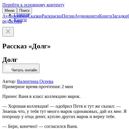
Перейти к основному контенту
Меню
Поиск
Главная
Аудиосказки
Сказки
Раскраски
Песни
Аудиокниги
Книги
Загадки
Книги
редактора
Рассказ «Долг»
Долг
Читать онлайн
Автор:
Валентина Осеева
Примерное время прочтения: 2 мин
Принес Ваня в класс коллекцию марок.
— Хорошая коллекция! — одобрил Петя и тут же сказал: —
Знаешь что, у тебя тут много марок одинаковых, дай их мне. Я
попрошу у отца денег, куплю других марок и верну тебе.
— Бери, конечно! — согласился Ваня.