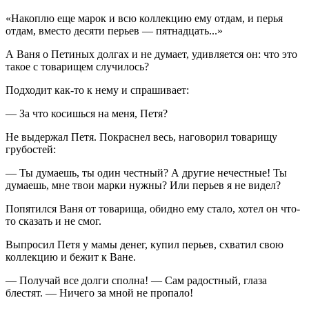
«Накоплю еще марок и всю коллекцию ему отдам, и перья
отдам, вместо десяти перьев — пятнадцать...»
А Ваня о Петиных долгах и не думает, удивляется он: что это
такое с товарищем случилось?
Подходит как-то к нему и спрашивает:
— За что косишься на меня, Петя?
Не выдержал Петя. Покраснел весь, наговорил товарищу
грубостей:
— Ты думаешь, ты один честный? А другие нечестные! Ты
думаешь, мне твои марки нужны? Или перьев я не видел?
Попятился Ваня от товарища, обидно ему стало, хотел он что-
то сказать и не смог.
Выпросил Петя у мамы денег, купил перьев, схватил свою
коллекцию и бежит к Ване.
— Получай все долги сполна! — Сам радостный, глаза
блестят. — Ничего за мной не пропало!