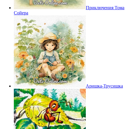
Приключения Тома
Сойера
Аришка-Трусишка