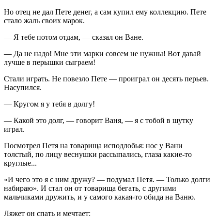
Но отец не дал Пете денег, а сам купил ему коллекцию. Пете
стало жаль своих марок.
— Я тебе потом отдам, — сказал он Ване.
— Да не надо! Мне эти марки совсем не нужны! Вот давай
лучше в перышки сыграем!
Стали играть. Не повезло Пете — проиграл он десять перьев.
Насупился.
— Кругом я у тебя в долгу!
— Какой это долг, — говорит Ваня, — я с тобой в шутку
играл.
Посмотрел Петя на товарища исподлобья: нос у Вани
толстый, по лицу веснушки рассыпались, глаза какие-то
круглые...
«И чего это я с ним дружу? — подумал Петя. — Только долги
набираю». И стал он от товарища бегать, с другими
мальчиками дружить, и у самого какая-то обида на Ваню.
Ляжет он спать и мечтает: