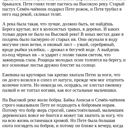
брыкался. Петя гонял телят пастись на Высокую реку. Старый
пастух Семён-чаёвник подарил Пете рожок, и Петя трубил в
него над рекой, скликал телят.
А река была такая, что лучше, должно быть, не найдёшь.
Берега крутые, все в колосистых травах, в деревах. И каких
только дерев не было на Высокой реке! В иных местах даже в
полдень было пасмурно от старых ив. Они окунали в воду
могучие свои ветви, и ивовый лист – узкий, серебряный,
вроде рыбки уклейки, – дрожал в бегучей воде. А выйдешь
из-под чёрных ив – и ударит с полян таким светом, что
зажмуришь глаза. Рощицы молодых осин толпятся на берегу, и
все осиновые листья дружно блестят на солнце.
Ежевика на крутоярах так крепко хватала Петю за ноги, что
он долго возился и сопел от натуги, прежде чем мог отцепить
колючие плети. Но никогда он, осердясь, не хлестал ежевику
палкой и не топтал ногами, как все остальные мальчишки.
На Высокой реке жили бобры. Бабка Анисья и Семён-чаёвник
строго наказывали Пете не подходить к бобровым норам.
Потому что бобр зверь строгий, самостоятельный, мальчишек
деревенских вовсе не боится и может так хватить за ногу, что
на всю жизнь останешься хромой. Но Пете была большая
охота поглядеть на бобров, и потому он ближе к вечеру, когда