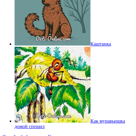
Каштанка
Как муравьишка
домой спешил