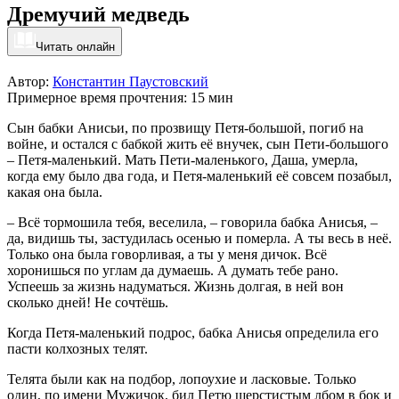
Дремучий медведь
Читать онлайн
Автор:
Константин Паустовский
Примерное время прочтения: 15 мин
Сын бабки Анисьи, по прозвищу Петя-большой, погиб на
войне, и остался с бабкой жить её внучек, сын Пети-большого
– Петя-маленький. Мать Пети-маленького, Даша, умерла,
когда ему было два года, и Петя-маленький её совсем позабыл,
какая она была.
– Всё тормошила тебя, веселила, – говорила бабка Анисья, –
да, видишь ты, застудилась осенью и померла. А ты весь в неё.
Только она была говорливая, а ты у меня дичок. Всё
хоронишься по углам да думаешь. А думать тебе рано.
Успеешь за жизнь надуматься. Жизнь долгая, в ней вон
сколько дней! Не сочтёшь.
Когда Петя-маленький подрос, бабка Анисья определила его
пасти колхозных телят.
Телята были как на подбор, лопоухие и ласковые. Только
один, по имени Мужичок, бил Петю шерстистым лбом в бок и