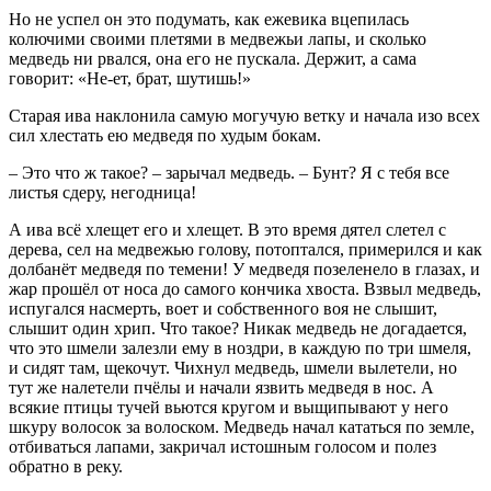
Но не успел он это подумать, как ежевика вцепилась
колючими своими плетями в медвежьи лапы, и сколько
медведь ни рвался, она его не пускала. Держит, а сама
говорит: «Не-ет, брат, шутишь!»
Старая ива наклонила самую могучую ветку и начала изо всех
сил хлестать ею медведя по худым бокам.
– Это что ж такое? – зарычал медведь. – Бунт? Я с тебя все
листья сдеру, негодница!
А ива всё хлещет его и хлещет. В это время дятел слетел с
дерева, сел на медвежью голову, потоптался, примерился и как
долбанёт медведя по темени! У медведя позеленело в глазах, и
жар прошёл от носа до самого кончика хвоста. Взвыл медведь,
испугался насмерть, воет и собственного воя не слышит,
слышит один хрип. Что такое? Никак медведь не догадается,
что это шмели залезли ему в ноздри, в каждую по три шмеля,
и сидят там, щекочут. Чихнул медведь, шмели вылетели, но
тут же налетели пчёлы и начали язвить медведя в нос. А
всякие птицы тучей вьются кругом и выщипывают у него
шкуру волосок за волоском. Медведь начал кататься по земле,
отбиваться лапами, закричал истошным голосом и полез
обратно в реку.