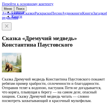
Перейти к основному контенту
Меню
Поиск
Главная
Аудиосказки
Сказки
Раскраски
Песни
Аудиокниги
Книги
Загадки
Книги
редактора
Сказка «Дремучий медведь»
Константина Паустовского
Сказка Дремучий медведь Константина Паустовского покажет
ребятам пример храбрости, сплоченности и благодарности.
Отправив телят к водопою, пастушок Петя не догадывается,
что коряга, плывущая к берегу — на самом деле, опасный
хищник. Сказку Дремучий медведь читать — словно
посмотреть захватывающий и красочный мультфильм.