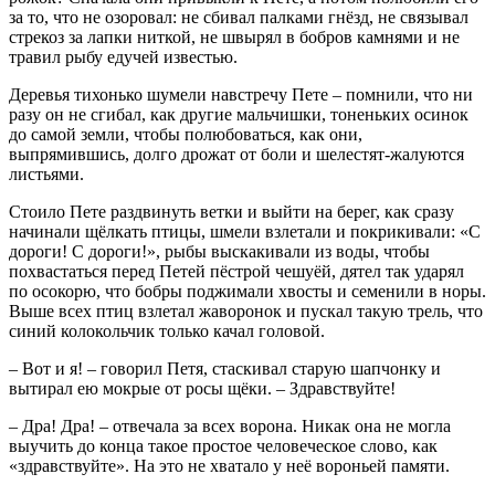
за то, что не озоровал: не сбивал палками гнёзд, не связывал
стрекоз за лапки ниткой, не швырял в бобров камнями и не
травил рыбу едучей известью.
Деревья тихонько шумели навстречу Пете – помнили, что ни
разу он не сгибал, как другие мальчишки, тоненьких осинок
до самой земли, чтобы полюбоваться, как они,
выпрямившись, долго дрожат от боли и шелестят-жалуются
листьями.
Стоило Пете раздвинуть ветки и выйти на берег, как сразу
начинали щёлкать птицы, шмели взлетали и покрикивали: «С
дороги! С дороги!», рыбы выскакивали из воды, чтобы
похвастаться перед Петей пёстрой чешуёй, дятел так ударял
по осокорю, что бобры поджимали хвосты и семенили в норы.
Выше всех птиц взлетал жаворонок и пускал такую трель, что
синий колокольчик только качал головой.
– Вот и я! – говорил Петя, стаскивал старую шапчонку и
вытирал ею мокрые от росы щёки. – Здравствуйте!
– Дра! Дра! – отвечала за всех ворона. Никак она не могла
выучить до конца такое простое человеческое слово, как
«здравствуйте». На это не хватало у неё вороньей памяти.