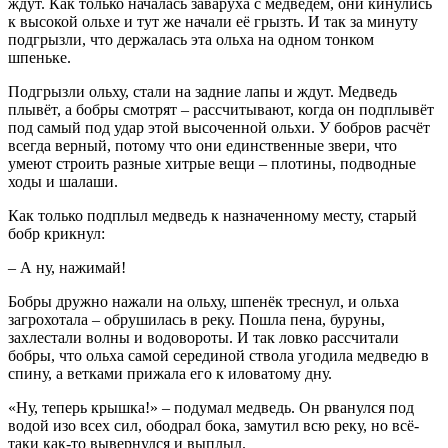
ждут. Как только началась заваруха с медведем, они кинулись
к высокой ольхе и тут же начали её грызть. И так за минуту
подгрызли, что держалась эта ольха на одном тонком
шпеньке.
Подгрызли ольху, стали на задние лапы и ждут. Медведь
плывёт, а бобры смотрят – рассчитывают, когда он подплывёт
под самый под удар этой высоченной ольхи. У бобров расчёт
всегда верный, потому что они единственные звери, что
умеют строить разные хитрые вещи – плотины, подводные
ходы и шалаши.
Как только подплыл медведь к назначенному месту, старый
бобр крикнул:
– А ну, нажимай!
Бобры дружно нажали на ольху, шпенёк треснул, и ольха
загрохотала – обрушилась в реку. Пошла пена, буруны,
захлестали волны и водовороты. И так ловко рассчитали
бобры, что ольха самой серединой ствола угодила медведю в
спину, а ветками прижала его к иловатому дну.
«Ну, теперь крышка!» – подумал медведь. Он рванулся под
водой изо всех сил, ободрал бока, замутил всю реку, но всё-
таки как-то вывернулся и выплыл.