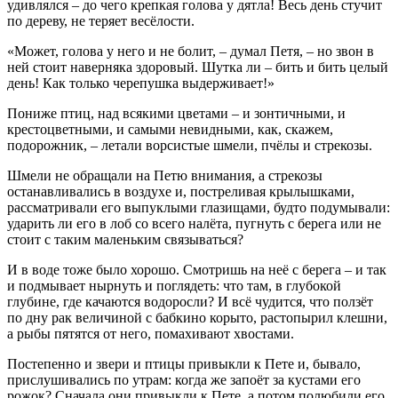
удивлялся – до чего крепкая голова у дятла! Весь день стучит
по дереву, не теряет весёлости.
«Может, голова у него и не болит, – думал Петя, – но звон в
ней стоит наверняка здоровый. Шутка ли – бить и бить целый
день! Как только черепушка выдерживает!»
Пониже птиц, над всякими цветами – и зонтичными, и
крестоцветными, и самыми невидными, как, скажем,
подорожник, – летали ворсистые шмели, пчёлы и стрекозы.
Шмели не обращали на Петю внимания, а стрекозы
останавливались в воздухе и, постреливая крылышками,
рассматривали его выпуклыми глазищами, будто подумывали:
ударить ли его в лоб со всего налёта, пугнуть с берега или не
стоит с таким маленьким связываться?
И в воде тоже было хорошо. Смотришь на неё с берега – и так
и подмывает нырнуть и поглядеть: что там, в глубокой
глубине, где качаются водоросли? И всё чудится, что ползёт
по дну рак величиной с бабкино корыто, растопырил клешни,
а рыбы пятятся от него, помахивают хвостами.
Постепенно и звери и птицы привыкли к Пете и, бывало,
прислушивались по утрам: когда же запоёт за кустами его
рожок? Сначала они привыкли к Пете, а потом полюбили его