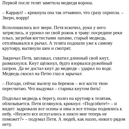
Первой после телят заметила медведя ворона.
– Карраул! – крикнула она так отчаянно, что сразу охрипла. –
Звери, воррр!
Всполошились все звери. Петя вскочил, руки у него
затряслись, и уронил он свой рожок в траву: посредине реки
плыл, загребая когтистыми лапами, старый медведь,
отплёвывался и рычал. А телята подошли уже к самому
крутояру, вытянули шеи и смотрят.
Закричал Петя, заплакал, схватил длинный свой кнут,
размахнулся. Кнут щёлкнул, будто взорвался ружейный
патрон. Да не достал кнут до медведя – ударил по воде.
Медведь скосил на Петю глаз и зарычал:
– Погоди, сейчас вылезу на бережок – все кости твои
пересчитаю. Что выдумал – старика кнутом бить!
Подплыл медведь к берегу, полез на крутояр к телятам,
облизывается. Петя оглянулся, крикнул: «Подсобите!» – и
видит: задрожали все осины и ивы и все птицы поднялись к
небу. «Неужто все испугались и никто мне теперь не
поможет?» – подумал Петя. А людей, как назло, никого рядом
нету.