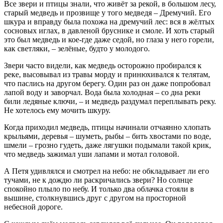
Все звери и птицы знали, что живёт за рекой, в большом лесу,
старый медведь и прозвище у того медведя – Дремучий. Его
шкура и вправду была похожа на дремучий лес: вся в жёлтых
сосновых иглах, в давленой бруснике и смоле. И хоть старый
это был медведь и кое-где даже седой, но глаза у него горели,
как светляки, – зелёные, будто у молодого.
Звери часто видели, как медведь осторожно пробирался к
реке, высовывал из травы морду и принюхивался к телятам,
что паслись на другом берегу. Один раз он даже попробовал
лапой воду и заворчал. Вода была холодная – со дна реки
били ледяные ключи, – и медведь раздумал переплывать реку.
Не хотелось ему мочить шкуру.
Когда приходил медведь, птицы начинали отчаянно хлопать
крыльями, деревья – шуметь, рыбы – бить хвостами по воде,
шмели – грозно гудеть, даже лягушки подымали такой крик,
что медведь зажимал уши лапами и мотал головой.
А Петя удивлялся и смотрел на небо: не обкладывает ли его
тучами, не к дождю ли раскричались звери? Но солнце
спокойно плыло по небу. И только два облачка стояли в
вышине, столкнувшись друг с другом на просторной
небесной дороге.