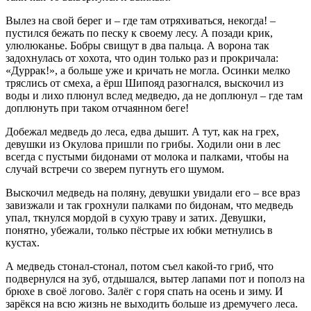
Вылез на свой берег и – где там отряхиваться, некогда! –
пустился бежать по песку к своему лесу. А позади крик,
улюлюканье. Бобры свищут в два пальца. А ворона так
задохнулась от хохота, что один только раз и прокричала:
«Дуррак!», а больше уже и кричать не могла. Осинки мелко
тряслись от смеха, а ёрш Шипояд разогнался, выскочил из
воды и лихо плюнул вслед медведю, да не доплюнул – где там
доплюнуть при таком отчаянном беге!
Добежал медведь до леса, едва дышит. А тут, как на грех,
девушки из Окулова пришли по грибы. Ходили они в лес
всегда с пустыми бидонами от молока и палками, чтобы на
случай встречи со зверем пугнуть его шумом.
Выскочил медведь на поляну, девушки увидали его – все враз
завизжали и так грохнули палками по бидонам, что медведь
упал, ткнулся мордой в сухую траву и затих. Девушки,
понятно, убежали, только пёстрые их юбки метнулись в
кустах.
А медведь стонал-стонал, потом съел какой-то гриб, что
подвернулся на зуб, отдышался, вытер лапами пот и пополз на
брюхе в своё логово. Залёг с горя спать на осень и зиму. И
зарёкся на всю жизнь не выходить больше из дремучего леса.