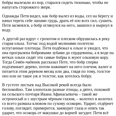
бобры вылезали из нор, старался сидеть тихонько, чтобы не
напугать сторожкого зверя.
Однажды Петя видел, как бобр вылез из воды, сел на берегу и
начал тереть себе лапами грудь, драть её изо всех сил, сушить.
Петя засмеялся, а бобр оглянулся на него, зашипел и нырнул в
воду.
А другой раз вдруг с грохотом и плеском обрушилась в реку
старая ольха. Тотчас под водой молниями полетели
испуганные плотицы. Петя подбежал к ольхе и увидел, что
она прогрызена бобровыми зубами до сердцевины, а в воде на
ветках ольхи сидят эти самые бобры и жуют ольховую кору.
Тогда Семён-чаёвник рассказал Пете, что бобр сперва
подтачивает дерево, потом нажимает на него плечом, валит и
питается этим деревом месяц или два, глядя по тому, толстое
оно или не такое уж и толстое, как хотелось бобру.
В густоте листьев над Высокой рекой всегда было
беспокойно. Там хлопотали разные птицы, а дятел, похожий
на сельского почтаря Ивана Афанасьевича – такой же
остроносый и с шустрым чёрным глазом, – колотил и колотил
со всего размаха клювом по сухому осокорю. Ударит, отдёрнет
голову, поглядит, примерится, зажмурит глаза и опять так
ударит, что осокорь от макушки до корней загудит. Петя всё