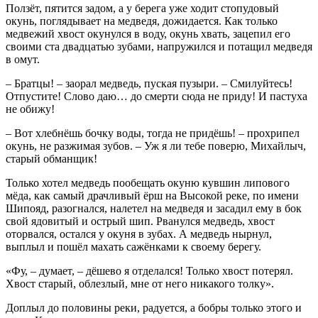
Ползёт, пятится задом, а у берега уже ходит стопудовый
окунь, поглядывает на медведя, дожидается. Как только
медвежий хвост окунулся в воду, окунь хвать, зацепил его
своими ста двадцатью зубами, напружился и потащил медведя
в омут.
– Братцы! – заорал медведь, пуская пузыри. – Смилуйтесь!
Отпустите! Слово даю… до смерти сюда не приду! И пастуха
не обижу!
– Вот хлебнёшь бочку воды, тогда не придёшь! – прохрипел
окунь, не разжимая зубов. – Уж я ли тебе поверю, Михайлыч,
старый обманщик!
Только хотел медведь пообещать окуню кувшин липового
мёда, как самый драчливый ёрш на Высокой реке, по имени
Шипояд, разогнался, налетел на медведя и засадил ему в бок
свой ядовитый и острый шип. Рванулся медведь, хвост
оторвался, остался у окуня в зубах. А медведь нырнул,
выплыл и пошёл махать сажёнками к своему берегу.
«Фу, – думает, – дёшево я отделался! Только хвост потерял.
Хвост старый, облезлый, мне от него никакого толку».
Доплыл до половины реки, радуется, а бобры только этого и