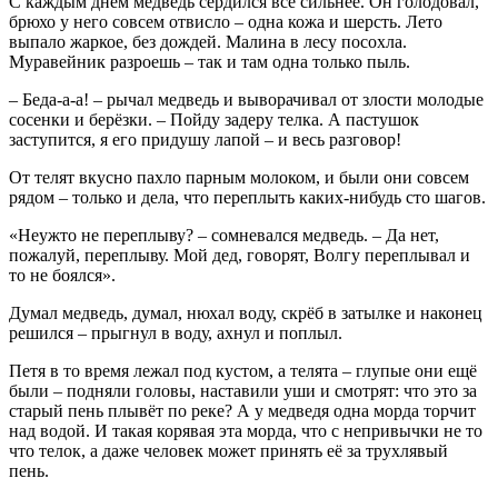
С каждым днём медведь сердился всё сильнее. Он голодовал,
брюхо у него совсем отвисло – одна кожа и шерсть. Лето
выпало жаркое, без дождей. Малина в лесу посохла.
Муравейник разроешь – так и там одна только пыль.
– Беда-а-а! – рычал медведь и выворачивал от злости молодые
сосенки и берёзки. – Пойду задеру телка. А пастушок
заступится, я его придушу лапой – и весь разговор!
От телят вкусно пахло парным молоком, и были они совсем
рядом – только и дела, что переплыть каких-нибудь сто шагов.
«Неужто не переплыву? – сомневался медведь. – Да нет,
пожалуй, переплыву. Мой дед, говорят, Волгу переплывал и
то не боялся».
Думал медведь, думал, нюхал воду, скрёб в затылке и наконец
решился – прыгнул в воду, ахнул и поплыл.
Петя в то время лежал под кустом, а телята – глупые они ещё
были – подняли головы, наставили уши и смотрят: что это за
старый пень плывёт по реке? А у медведя одна морда торчит
над водой. И такая корявая эта морда, что с непривычки не то
что телок, а даже человек может принять её за трухлявый
пень.