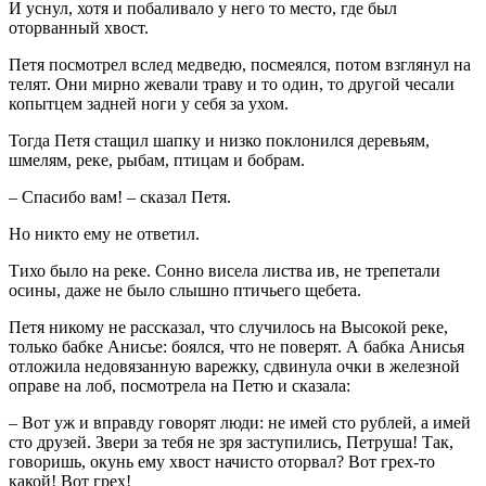
И уснул, хотя и побаливало у него то место, где был
оторванный хвост.
Петя посмотрел вслед медведю, посмеялся, потом взглянул на
телят. Они мирно жевали траву и то один, то другой чесали
копытцем задней ноги у себя за ухом.
Тогда Петя стащил шапку и низко поклонился деревьям,
шмелям, реке, рыбам, птицам и бобрам.
– Спасибо вам! – сказал Петя.
Но никто ему не ответил.
Тихо было на реке. Сонно висела листва ив, не трепетали
осины, даже не было слышно птичьего щебета.
Петя никому не рассказал, что случилось на Высокой реке,
только бабке Анисье: боялся, что не поверят. А бабка Анисья
отложила недовязанную варежку, сдвинула очки в железной
оправе на лоб, посмотрела на Петю и сказала:
– Вот уж и вправду говорят люди: не имей сто рублей, а имей
сто друзей. Звери за тебя не зря заступились, Петруша! Так,
говоришь, окунь ему хвост начисто оторвал? Вот грех-то
какой! Вот грех!