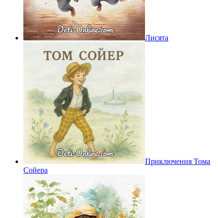
Лисята
Приключения Тома
Сойера