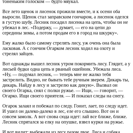
тоненьким голоском — будто мяукал.
Все лето щенок и лисенок прожили вместе, и к осени оба
выросли. Щенок стал заправским гончаром, а лисенок оделся
в густую шубу. Лесник посадил лисенка на цепь, чтобы он не
убежал в лес. «Подержу, — думает, — его на цепи до
середины зимы, а потом продам его в город на шкурку».
Ему жалко было самому стрелять лису, уж очень она была
ласковая. А с гончим Огарком лесник ходил на охоту и
стрелял зайцев.
Вот однажды вышел лесник утром покормить лису. Глядит, а у
лисьей будки одна цепь и рваный ошейник. Убежала лиса.
«Ну, — подумал лесник, — теперь мне не жалко тебя
застрелить. Видно, не бывать тебе ручным зверем. Дикарь ты,
дикарь. Найду в лесу и застрелю как дикую». Вызвал он
своего Огарка, снял с полки ружье. — Ищи, — говорит, —
Огарко. Ищи своего приятеля. — И показал следы на снегу.
Огарок залаял и побежал по следу. Гонит, лает, по следу идет.
И ушел он далеко-далеко в лес, еле его слышно. Вот он и
совсем замолк. А вот снова сюда идет: лай все ближе, ближе.
Лесник спрятался за елку на опушке, взвел курки на ружье.
И вот видит: выбежали из лесу разом двое. Лиса и собака.