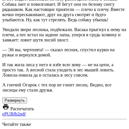
Собака лает и повизгивает. И бегут они по белому снегу
рядышком. Как настоящие приятели — плечо к плечу. Вместе
кочки перескакивают, друг на друга смотрят и будто
улыбаются. Ну, как тут стрелять. Ведь собаку убьешь!
Увидали звери лесника, подбежали. Васька прыгнул к нему на
плечи, а пес встал на задние лапы, уперся в грудь хозяину и
хамкает: ловит шутя лисий хвост.
— Эй вы, чертенята! — сказал лесник, спустил курки на
ружье и вернулся домой.
И так жила лиса у него в избе всю зиму — не на цепи, а
просто так. А весной стала уходить в лес мышей ловить.
Ловила-ловила да и осталась в лесу совсем.
А гончий Огарок с тех пор не гонит лисиц. Видно, все
лисицы ему стали друзья.
Развернуть
Распечатать
ePUB
fb2
pdf
Читайте также