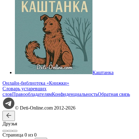
Каштанка
Онлайн-библиотека «Книжки»
Словарь устаревших
слов
Правообладателям
Конфиденциальность
Обратная связь
© Deti-Online.com 2012-2026
Друзья
Стр
аница
0
из
0