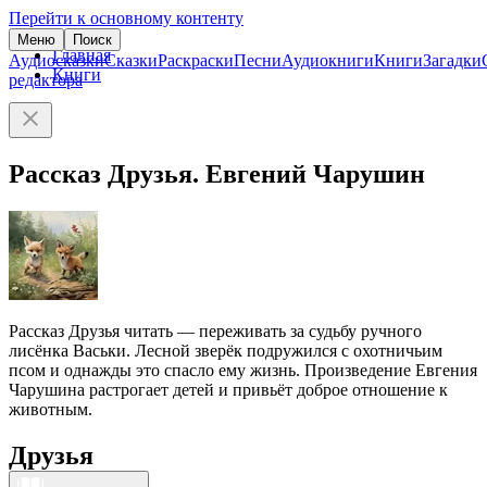
Перейти к основному контенту
Меню
Поиск
Главная
Аудиосказки
Сказки
Раскраски
Песни
Аудиокниги
Книги
Загадки
Книги
редактора
Рассказ Друзья. Евгений Чарушин
Рассказ Друзья читать — переживать за судьбу ручного
лисёнка Васьки. Лесной зверёк подружился с охотничьим
псом и однажды это спасло ему жизнь. Произведение Евгения
Чарушина растрогает детей и привьёт доброе отношение к
животным.
Друзья