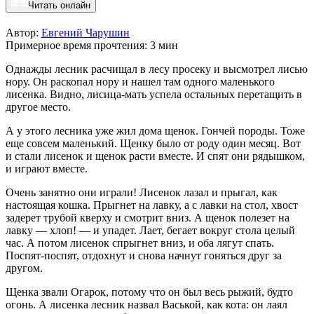
Читать онлайн
Автор:
Евгений Чарушин
Примерное время прочтения: 3 мин
Однажды лесник расчищал в лесу просеку и высмотрел лисью
нору. Он раскопал нору и нашел там одного маленького
лисенка. Видно, лисица-мать успела остальных перетащить в
другое место.
А у этого лесника уже жил дома щенок. Гончей породы. Тоже
еще совсем маленький. Щенку было от роду один месяц. Вот
и стали лисенок и щенок расти вместе. И спят они рядышком,
и играют вместе.
Очень занятно они играли! Лисенок лазал и прыгал, как
настоящая кошка. Прыгнет на лавку, а с лавки на стол, хвост
задерет трубой кверху и смотрит вниз. А щенок полезет на
лавку — хлоп! — и упадет. Лает, бегает вокруг стола целый
час. А потом лисенок спрыгнет вниз, и оба лягут спать.
Поспят-поспят, отдохнут и снова начнут гоняться друг за
другом.
Щенка звали Огарок, потому что он был весь рыжий, будто
огонь. А лисенка лесник назвал Васькой, как кота: он лаял