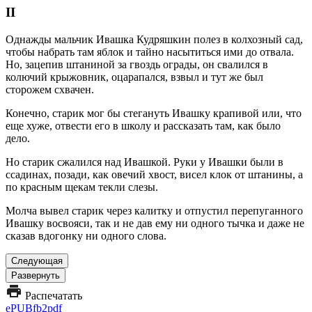
II
Однажды мальчик Ивашка Кудряшкин полез в колхозный сад,
чтобы набрать там яблок и тайно насытиться ими до отвала.
Но, зацепив штаниной за гвоздь ограды, он свалился в
колючий крыжовник, оцарапался, взвыл и тут же был
сторожем схвачен.
Конечно, старик мог бы стегануть Ивашку крапивой или, что
еще хуже, отвести его в школу и рассказать там, как было
дело.
Но старик сжалился над Ивашкой. Руки у Ивашки были в
ссадинах, позади, как овечий хвост, висел клок от штанины, а
по красным щекам текли слезы.
Молча вывел старик через калитку и отпустил перепуганного
Ивашку восвояси, так и не дав ему ни одного тычка и даже не
сказав вдогонку ни одного слова.
Следующая
Развернуть
Распечатать
ePUB
fb2
pdf