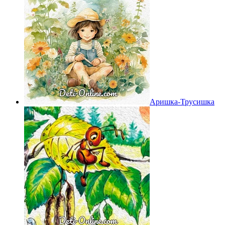
Аришка-Трусишка