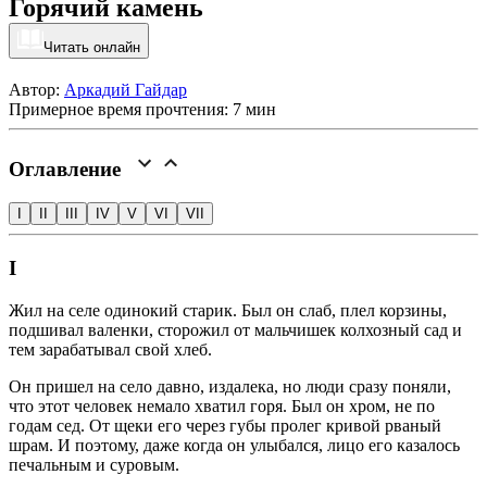
Горячий камень
Читать онлайн
Автор:
Аркадий Гайдар
Примерное время прочтения: 7 мин
Оглавление
I
II
III
IV
V
VI
VII
I
Жил на селе одинокий старик. Был он слаб, плел корзины,
подшивал валенки, сторожил от мальчишек колхозный сад и
тем зарабатывал свой хлеб.
Он пришел на село давно, издалека, но люди сразу поняли,
что этот человек немало хватил горя. Был он хром, не по
годам сед. От щеки его через губы пролег кривой рваный
шрам. И поэтому, даже когда он улыбался, лицо его казалось
печальным и суровым.