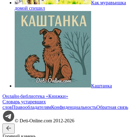
Как муравьишка
домой спешил
Каштанка
Онлайн-библиотека «Книжки»
Словарь устаревших
слов
Правообладателям
Конфиденциальность
Обратная связь
© Deti-Online.com 2012-2026
Горячий камень