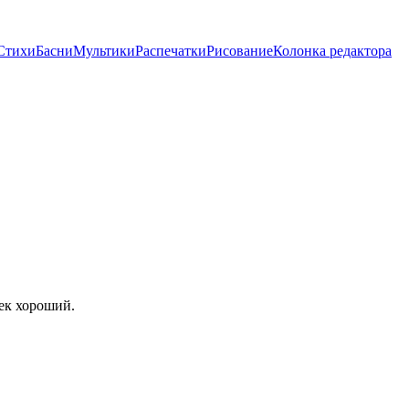
Стихи
Басни
Мультики
Распечатки
Рисование
Колонка редактора
ек хороший.