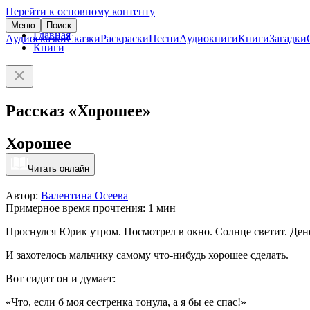
Перейти к основному контенту
Меню
Поиск
Главная
Аудиосказки
Сказки
Раскраски
Песни
Аудиокниги
Книги
Загадки
Книги
Рассказ «Хорошее»
Хорошее
Читать онлайн
Автор:
Валентина Осеева
Примерное время прочтения: 1 мин
Проснулся Юрик утром. Посмотрел в окно. Солнце светит. Ден
И захотелось мальчику самому что-нибудь хорошее сделать.
Вот сидит он и думает:
«Что, если б моя сестренка тонула, а я бы ее спас!»