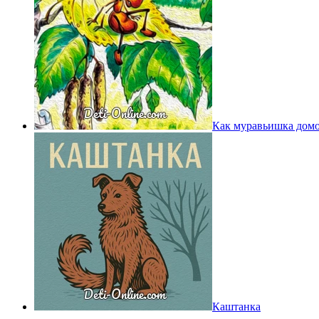
Как муравьишка дом
Каштанка