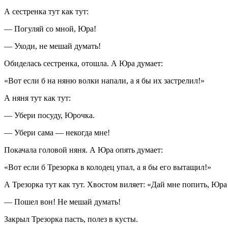
А сестренка тут как тут:
— Погуляй со мной, Юра!
— Уходи, не мешай думать!
Обиделась сестренка, отошла. А Юра думает:
«Вот если б на няню волки напали, а я бы их застрелил!»
А няня тут как тут:
— Убери посуду, Юрочка.
— Убери сама — некогда мне!
Покачала головой няня. А Юра опять думает:
«Вот если б Трезорка в колодец упал, а я бы его вытащил!»
А Трезорка тут как тут. Хвостом виляет: «Дай мне попить, Юра
— Пошел вон! Не мешай думать!
Закрыл Трезорка пасть, полез в кусты.