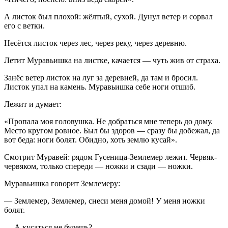
А листок был плохой: жёлтый, сухой. Дунул ветер и сорвал
его с ветки.
Несётся листок через лес, через реку, через деревню.
Летит Муравьишка на листке, качается — чуть жив от страха.
Занёс ветер листок на луг за деревней, да там и бросил.
Листок упал на камень. Муравьишка себе ноги отшиб.
Лежит и думает:
«Пропала моя головушка. Не добраться мне теперь до дому.
Место кругом ровное. Был бы здоров — сразу бы добежал, да
вот беда: ноги болят. Обидно, хоть землю кусай».
Смотрит Муравей: рядом Гусеница-Землемер лежит. Червяк-
червяком, только спереди — ножки и сзади — ножки.
Муравьишка говорит Землемеру:
— Землемер, Землемер, снеси меня домой! У меня ножки
болят.
— А кусаться не будешь?