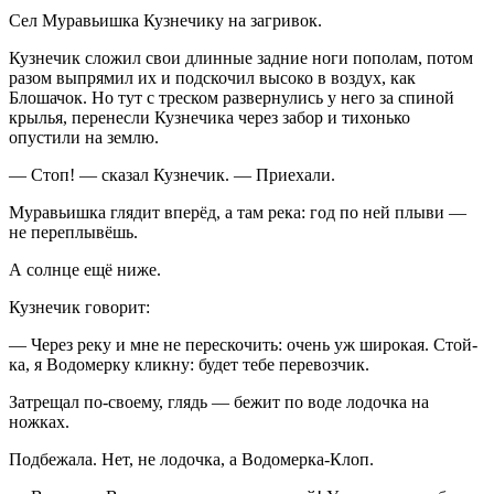
Сел Муравьишка Кузнечику на загривок.
Кузнечик сложил свои длинные задние ноги пополам, потом
разом выпрямил их и подскочил высоко в воздух, как
Блошачок. Но тут с треском развернулись у него за спиной
крылья, перенесли Кузнечика через забор и тихонько
опустили на землю.
— Стоп! — сказал Кузнечик. — Приехали.
Муравьишка глядит вперёд, а там река: год по ней плыви —
не переплывёшь.
А солнце ещё ниже.
Кузнечик говорит:
— Через реку и мне не перескочить: очень уж широкая. Стой-
ка, я Водомерку кликну: будет тебе перевозчик.
Затрещал по-своему, глядь — бежит по воде лодочка на
ножках.
Подбежала. Нет, не лодочка, а Водомерка-Клоп.