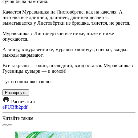
сучок была намотана.
Качается Муравьишка на Листовёртке, как на качелях. А
ниточка всё длинней, длинней, длинней делается:
выматывается у Листовёртки из брюшка, тянется, не рвётся.
Муравьишка с Листовёрткой всё ниже, ниже и ниже
опускаются.
А внизу, в муравейнике, муравьи хлопочут, спешат, входы-
выходы закрывают.
Все закрыли — один, последний, вход остался. Муравьишка с
Гусеницы кувырк — и домой!
Тут и солнышко зашло.
Развернуть
Распечатать
ePUB
fb2
pdf
Читайте также