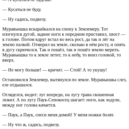
— Кусаться не буду.
— Ну садись, подвезу.
Муравьишка вскарабкался на спину к Землемеру. Тот
изогнулся дугой, задние ноги к передним приставил, хвост —
к голове. Потом вдруг встал во весь рост, да так и лёг на
землю палкой. Отмерил на земле, сколько в нём росту, и опять
в дугу скрючился. Так и пошёл, так и пошёл землю мерить.
Муравьишка то к земле летит, то к небу, то вниз головой, то
вверх.
— Не могу больше! — кричит. — Стой! А то укушу!
Остановился Землемер, вытянулся по земле. Муравьишка слез,
еле отдышался.
Огляделся, видит: луг впереди, на лугу трава скошенная
лежит. А по лугу Паук-Сенокосец шагает: ноги, как ходули,
между ног голова качается.
— Паук, а Паук, снеси меня домой! У меня ножки болят.
— Ну что ж, садись, подвезу.