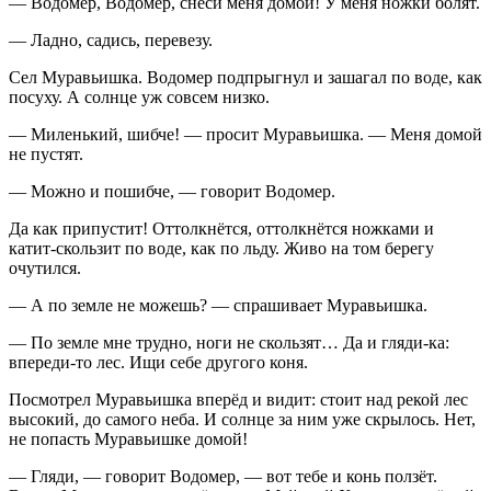
— Водомер, Водомер, снеси меня домой! У меня ножки болят.
— Ладно, садись, перевезу.
Сел Муравьишка. Водомер подпрыгнул и зашагал по воде, как
посуху. А солнце уж совсем низко.
— Миленький, шибче! — просит Муравьишка. — Меня домой
не пустят.
— Можно и пошибче, — говорит Водомер.
Да как припустит! Оттолкнётся, оттолкнётся ножками и
катит-скользит по воде, как по льду. Живо на том берегу
очутился.
— А по земле не можешь? — спрашивает Муравьишка.
— По земле мне трудно, ноги не скользят… Да и гляди-ка:
впереди-то лес. Ищи себе другого коня.
Посмотрел Муравьишка вперёд и видит: стоит над рекой лес
высокий, до самого неба. И солнце за ним уже скрылось. Нет,
не попасть Муравьишке домой!
— Гляди, — говорит Водомер, — вот тебе и конь ползёт.