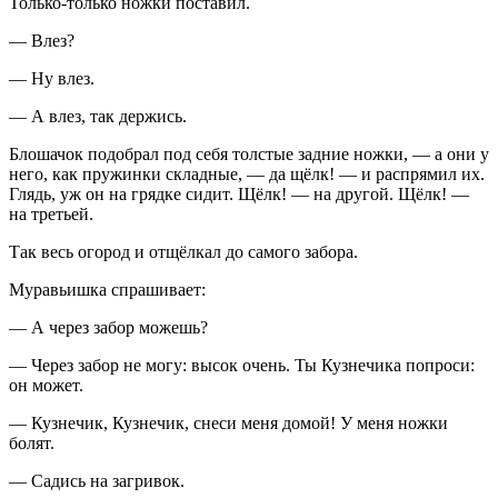
Только-только ножки поставил.
— Влез?
— Ну влез.
— А влез, так держись.
Блошачок подобрал под себя толстые задние ножки, — а они у
него, как пружинки складные, — да щёлк! — и распрямил их.
Глядь, уж он на грядке сидит. Щёлк! — на другой. Щёлк! —
на третьей.
Так весь огород и отщёлкал до самого забора.
Муравьишка спрашивает:
— А через забор можешь?
— Через забор не могу: высок очень. Ты Кузнечика попроси:
он может.
— Кузнечик, Кузнечик, снеси меня домой! У меня ножки
болят.
— Садись на загривок.