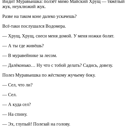
Видит Муравьишка: ползёт мимо Майский Хрущ — тяжёлый
жук, неуклюжий жук.
Разве на таком коне далеко ускачешь?
Всё-таки послушался Водомера.
— Хрущ, Хрущ, снеси меня домой. У меня ножки болят.
— А ты где живёшь?
— В муравейнике за лесом.
— Далёконько… Ну что с тобой делать? Садись, довезу.
Полез Муравьишка по жёсткому жучьему боку.
— Сел, что ли?
— Сел.
— А куда сел?
— На спину.
— Эх, глупый! Полезай на голову.