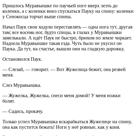
Пришлось Муравьишке по паучьей ноге вверх лезть до
коленки, а с коленки вниз спускаться Пауку на спину: коленки
у Сенокосца торчат выше спины.
Начал Паук свои ходули переставлять — одна нога тут, другая
там; все восемь ног, будто спицы, в глазах у Муравьишки
замелькали. А идёт Паук не быстро, брюхом по земле чиркает.
Надоела Муравьишке такая езда. Чуть было не укусил он
Паука. Да тут, на счастье, вышли они на гладкую дорожку.
Остановился Паук.
— Слезай, — говорит. — Вот Жужелица бежит, она резвей
меня.
Слез Муравьишка.
— Жужелка, Жужелка, снеси меня домой! У меня ножки
болят.
— Садись, прокачу.
Только успел Муравьишка вскарабкаться Жужелице на спину,
она как пустится бежать! Ноги у неё ровные, как у коня.