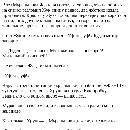
Влез Муравьишка Жуку на голову. И хорошо, что не остался
на спине: разломил Жук спину надвое, два жёстких крыла
приподнял. Крылья у Жука точно два перевёрнутых корыта, а
из-под них другие крылышки лезут, разворачиваются:
тоненькие, прозрачные, шире и длиннее верхних.
Стал Жук пыхтеть, надуваться: «Уф, уф, уф!» Будто мотор
заводит.
— Дяденька, — просит Муравьишка, — поскорей!
Миленький, поживей!
Не отвечает Жук, только пыхтит:
«Уф, уф, уф!»
Вдруг затрепетали тонкие крылышки, заработали. «Жжж! Тут-
тук-тук!..» — поднялся Хрущ на воздух. Как пробку,
выкинуло его ветром вверх — выше леса.
Муравьишка сверху видит: солнышко уже краем землю
зацепило.
Как помчал Хрущ — у Муравьишки даже дух захватило.