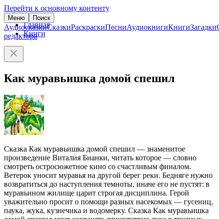
Перейти к основному контенту
Меню
Поиск
Главная
Аудиосказки
Сказки
Раскраски
Песни
Аудиокниги
Книги
Загадки
Книги
редактора
Как муравьишка домой спешил
Сказка Как муравьишка домой спешил — знаменитое
произведение Виталия Бианки, читать которое — словно
смотреть остросюжетное кино со счастливым финалом.
Ветерок уносит муравья на другой берег реки. Бедняге нужно
возвратиться до наступления темноты, иначе его не пустят: в
муравьином жилище царит строгая дисциплина. Герой
уважительно просит о помощи разных насекомых — гусениц,
паука, жука, кузнечика и водомерку. Сказка Как муравьишка