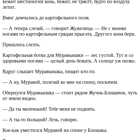
Бежит шестиногий конь, бежит, не трясёт, будто по воздуху
летит.
Вмиг домчались до картофельного поля.
— А теперь слезай, — говорит Жужелица. — Не с моими
ногами по картофельным грядам прыгать. Другого коня бери.
Пришлось слезть.
Картофельная ботва для Муравьишки — лес густой. Тут и со
здоровыми ногами — целый день бежать. А солнце уж низко.
Вдруг слышит Муравьишка, пищит кто-то:
— А ну, Муравей, полезай ко мне на спину, поскачем.
Обернулся Муравьишка — стоит рядом Жучок-Блошачок, чуть
от земли видно.
— Да ты маленький! Тебе меня не поднять.
— А ты-то большой! Лезь, говорю.
Кое-как уместился Муравей на спине у Блошака.