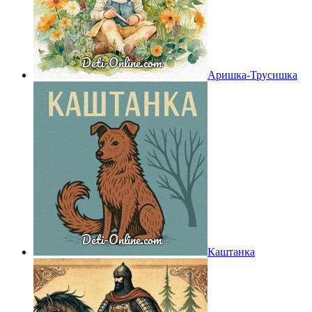
Аришка-Трусишка
Каштанка