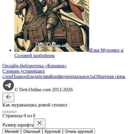
Илья Муромец и
Соловей разбойник
Онлайн-библиотека «Книжки»
Словарь устаревших
слов
Правообладателям
Конфиденциальность
Обратная связь
© Deti-Online.com 2012-2026
Как муравьишка домой спешил
Стр
аница
0
из
0
Размер шрифта
Мелкий
Обычный
Крупный
Очень крупный