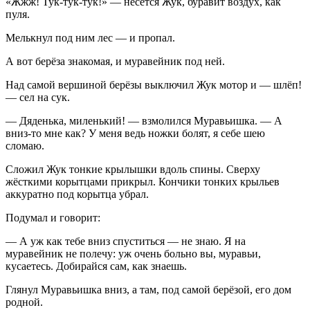
«Жжж! Тук-тук-тук!» — несётся Жук, буравит воздух, как
пуля.
Мелькнул под ним лес — и пропал.
А вот берёза знакомая, и муравейник под ней.
Над самой вершиной берёзы выключил Жук мотор и — шлёп!
— сел на сук.
— Дяденька, миленький! — взмолился Муравьишка. — А
вниз-то мне как? У меня ведь ножки болят, я себе шею
сломаю.
Сложил Жук тонкие крылышки вдоль спины. Сверху
жёсткими корытцами прикрыл. Кончики тонких крыльев
аккуратно под корытца убрал.
Подумал и говорит:
— А уж как тебе вниз спуститься — не знаю. Я на
муравейник не полечу: уж очень больно вы, муравьи,
кусаетесь. Добирайся сам, как знаешь.
Глянул Муравьишка вниз, а там, под самой берёзой, его дом
родной.