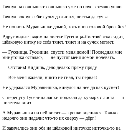
Глянул на солнышко: солнышко уже по пояс в землю ушло.
Глянул вокруг себя: сучья да листья, листья да сучья.
Не попасть Муравьишке домой, хоть вниз головой бросайся!
Вдруг видит: рядом на листке Гусеница-Листовёртка сидит,
шёлковую нитку из себя тянет, тянет и на сучок мотает.
— Гусеница, Гусеница, спусти меня домой! Последняя мне
минуточка осталась, — не пустят меня домой ночевать.
— Отстань! Видишь, дело делаю: пряжу пряду.
— Все меня жалели, никто не гнал, ты первая!
Не удержался Муравьишка, кинулся на неё да как куснёт!
С перепугу Гусеница лапки поджала да кувырк с листа — и
полетела вниз.
А Муравьишка на ней висит — крепко вцепился. Только
недолго они падали: что-то их сверху — дёрг!
И закачались они оба на шёлковой ниточке: ниточка-то на