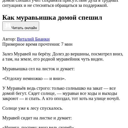
домой спешил учит сохранять присутствие духа в трудных
ситуациях и не стесняться обращаться за поддержкой.
Как муравьишка домой спешил
Читать онлайн
Автор:
Виталий Бианки
Примерное время прочтения: 7 мин
Залез Муравей на берёзу. Долез до вершины, посмотрел вниз,
а там, на земле, его родной муравейник чуть виден.
Муравьишка сел на листок и думает:
«Отдохну немножко — и вниз».
У Муравьёв ведь строго: только солнышко на закат — все
домой бегут. Сядет солнце, — муравьи все ходы и выходы
закроют — и спать. А кто опоздал, тот хоть на улице ночуй.
Солнце уже к лесу спускалось.
Муравей сидит на листке и думает:
«Ничего, поспею: вниз ведь скорей».