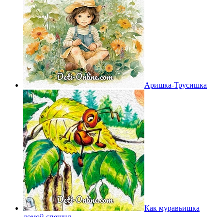
Аришка-Трусишка
Как муравьишка
домой спешил