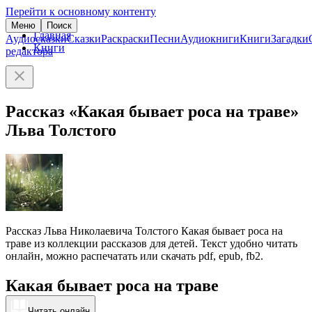
Перейти к основному контенту
Меню
Поиск
Главная
Аудиосказки
Сказки
Раскраски
Песни
Аудиокниги
Книги
Загадки
Книги
редактора
Рассказ «Какая бывает роса на траве»
Льва Толстого
Рассказ Льва Николаевича Толстого Какая бывает роса на
траве из коллекции рассказов для детей. Текст удобно читать
онлайн, можно распечатать или скачать pdf, epub, fb2.
Какая бывает роса на траве
Читать онлайн