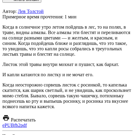
Автор:
Лев Толстой
Примерное время прочтения: 1 мин
Когда в солнечное утро летом пойдешь в лес, то на полях, в
траве, видны алмазы. Все алмазы эти блестят и переливаются
на солнце разными цветами — и желтым, и красным, и
синим. Когда подойдешь ближе и разглядишь, что это такое,
то увидишь, что это капли росы собрались в треугольных
листьях травы и блестят на солнце.
Листок этой травы внутри мохнат и пушист, как бархат.
И капли катаются по листку и не мочат его.
Когда неосторожно сорвешь листок с росинкой, то капелька
скатится, как шарик светлый, и не увидишь, как проскользнет
мимо стебля. Бывало, сорвешь такую чашечку, потихоньку
поднесешь ко рту и выпьешь росинку, и росинка эта вкуснее
всякого напитка кажется.
Распечатать
ePUB
fb2
pdf