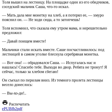
Толя вышел на лестницу. На площадке один из его обидчиков,
соседский мальчик Саша, что-то искал.
— Мать дала мне монетку на хлеб, а я потерял ее, — хмуро
пояснил он. — Не ходи сюда, а то затопчешь!
Толя вспомнил, что сказала ему утром мама, и нерешительно
предложил:
— Давай поищем вместе!
Мальчики стали искать вместе. Саше посчастливилось: под
лестницей в самом уголке блеснула серебряная монетка.
— Вот она! — обрадовался Саша. — Испугалась нас и
нашлась! Спасибо тебе. Выходи во двор. Ребята не тронут! Я
сейчас, только за хлебом сбегаю!
Он съехал по перилам вниз. Из темного пролета лестницы
весело донеслось:
— Вы-хо-ди!..
Распечатать
ePUB
fb2
pdf