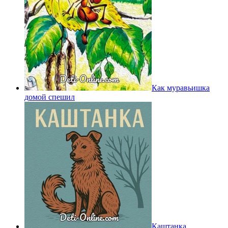
Как муравьишка
домой спешил
Каштанка