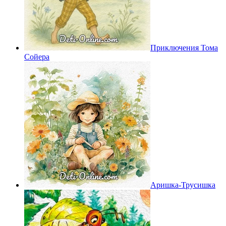
Приключения Тома
Сойера
Аришка-Трусишка