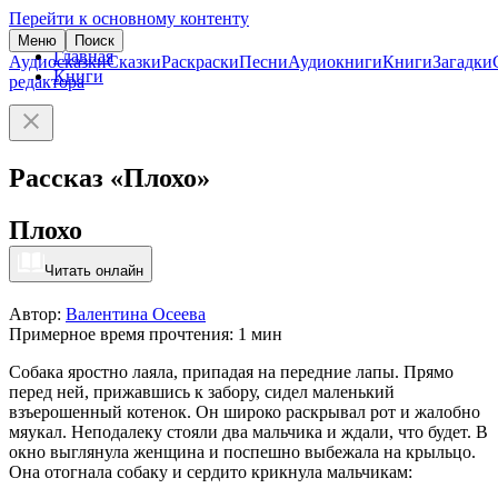
Перейти к основному контенту
Меню
Поиск
Главная
Аудиосказки
Сказки
Раскраски
Песни
Аудиокниги
Книги
Загадки
Книги
редактора
Рассказ «Плохо»
Плохо
Читать онлайн
Автор:
Валентина Осеева
Примерное время прочтения: 1 мин
Собака яростно лаяла, припадая на передние лапы. Прямо
перед ней, прижавшись к забору, сидел маленький
взъерошенный котенок. Он широко раскрывал рот и жалобно
мяукал. Неподалеку стояли два мальчика и ждали, что будет. В
окно выглянула женщина и поспешно выбежала на крыльцо.
Она отогнала собаку и сердито крикнула мальчикам: