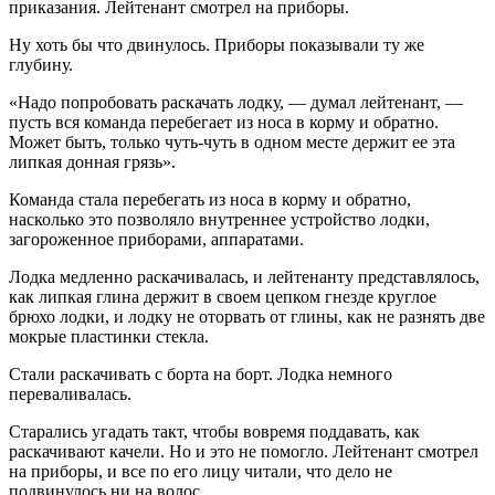
приказания. Лейтенант смотрел на приборы.
Ну хоть бы что двинулось. Приборы показывали ту же
глубину.
«Надо попробовать раскачать лодку, — думал лейтенант, —
пусть вся команда перебегает из носа в корму и обратно.
Может быть, только чуть-чуть в одном месте держит ее эта
липкая донная грязь».
Команда стала перебегать из носа в корму и обратно,
насколько это позволяло внутреннее устройство лодки,
загороженное приборами, аппаратами.
Лодка медленно раскачивалась, и лейтенанту представлялось,
как липкая глина держит в своем цепком гнезде круглое
брюхо лодки, и лодку не оторвать от глины, как не разнять две
мокрые пластинки стекла.
Стали раскачивать с борта на борт. Лодка немного
переваливалась.
Старались угадать такт, чтобы вовремя поддавать, как
раскачивают качели. Но и это не помогло. Лейтенант смотрел
на приборы, и все по его лицу читали, что дело не
подвинулось ни на волос.