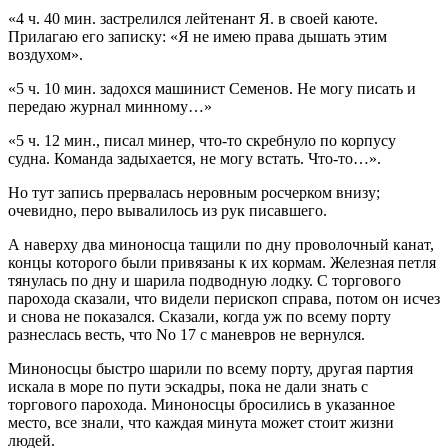
«4 ч. 40 мин. застрелился лейтенант Я. в своей каюте.
Прилагаю его записку: «Я не имею права дышать этим
воздухом».
«5 ч. 10 мин. задохся машинист Семенов. Не могу писать и
передаю журнал минному…»
«5 ч. 12 мин., писал минер, что-то скребнуло по корпусу
судна. Команда задыхается, не могу встать. Что-то…».
Но тут запись прервалась неровным росчерком внизу;
очевидно, перо вывалилось из рук писавшего.
А наверху два миноносца тащили по дну проволочный канат,
концы которого были привязаны к их кормам. Железная петля
тянулась по дну и шарила подводную лодку. С торгового
парохода сказали, что видели перископ справа, потом он исчез
и снова не показался. Сказали, когда уж по всему порту
разнеслась весть, что No 17 с маневров не вернулся.
Миноносцы быстро шарили по всему порту, другая партия
искала в море по пути эскадры, пока не дали знать с
торгового парохода. Миноносцы бросились в указанное
место, все знали, что каждая минута может стоит жизни
людей.