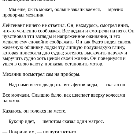
— Мы еще, быть может, больше закапываемся, — мрачно
проворчал механик.
Лейтенант ничего не ответил. Он, нахмурясь, смотрел вниз,
что-то усиленно соображая. Все ждали и смотрели на него. Он
чувствовал эти взгляды и напряженное ожидание, и это
мешало ему спокойно соображать. Он как будто видел сквозь
железную обшивку лодки эту липкую полужидкую глину,
которая присосала дно судна; хотелось выскочить наружу и
выручить судно хоть ценой своей жизни. Он повернулся и
ушел в свою каюту, приказав остановить мотор.
Механик посмотрел сам на приборы.
— Над нами всего двадцать пять футов воды, — сказал он.
Все молчали. Слышно было, как шлепает вверху колесами
пароход.
Казалось, он толокся на месте.
— Буксир идет, — шепотом сказал один матрос.
— Покричи им, — пошутил кто-то.