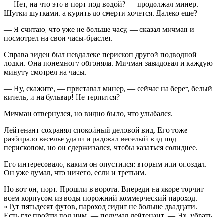
— Нет, на что это в порт под водой? — продолжал минер. —
Шутки шутками, а курить до смерти хочется. Далеко еще?
— Я считаю, что уже не больше часу, — сказал мичман и
посмотрел на свои часы-браслет.
Справа виден был невдалеке перископ другой подводной
лодки. Она понемногу обгоняла. Мичман завидовал и каждую
минуту смотрел на часы.
— Ну, скажите, — приставал минер, — сейчас на берег, белый
китель, и на бульвар! Не терпится?
Мичман отвернулся, но видно было, что улыбался.
Лейтенант сохранял спокойный деловой вид. Его тоже
разбирало веселье удачи и радовал веселый вид под
перископом, но он сдерживался, чтобы казаться солиднее.
Его интересовало, каким он опустился: вторым или опоздал.
Он уже думал, что ничего, если и третьим.
Но вот он, порт. Прошли в ворота. Впереди на якоре торчит
всем корпусом из воды порожний коммерческий пароход.
«Тут пятьдесят футов, пароход сидит не больше двадцати.
Есть где пройти под ним, — подумал лейтенант. — Эх, убрать