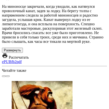
На миноносце закричали, когда увидали, как натянулся
проволочный канат, задев за лодку. На берегу толпа с
напряжением следила за работой миноносцев и радостно
загудела, услышав крик. Канат вывернул лодку из ее
липкогогнезда, и она всплыла на поверхность. Спешно
заработали мастеровые, раскупоривая этот железный склеп.
Врачи бросились спасать: все уже было приготовлено. Не
привели в себя только троих, среди них и мичмана. Странно
было слышать, как часы все тикали на мертвой руке.
Развернуть
Распечатать
ePUB
fb2
pdf
Читайте также