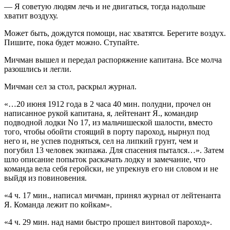
— Я советую людям лечь и не двигаться, тогда надольше
хватит воздуху.
Может быть, дождутся помощи, нас хватятся. Берегите воздух.
Пишите, пока будет можно. Ступайте.
Мичман вышел и передал распоряжение капитана. Все молча
разошлись и легли.
Мичман сел за стол, раскрыл журнал.
«…20 июня 1912 года в 2 часа 40 мин. полудни, прочел он
написанное рукой капитана, я, лейтенант Я., командир
подводной лодки No 17, из мальчишеской шалости, вместо
того, чтобы обойти стоящий в порту пароход, нырнул под
него и, не успев подняться, сел на липкий грунт, чем и
погубил 13 человек экипажа. Для спасения пытался…». Затем
шло описание попыток раскачать лодку и замечание, что
команда вела себя геройски, не упрекнув его ни словом и не
выйдя из повиновения.
«4 ч. 17 мин., написал мичман, принял журнал от лейтенанта
Я. Команда лежит по койкам».
«4 ч. 29 мин. над нами быстро прошел винтовой пароход».