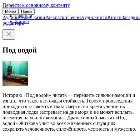
Перейти к основному контенту
Меню
Поиск
Главная
Аудиосказки
Сказки
Раскраски
Песни
Аудиокниги
Книги
Загадки
Книги
редактора
Под водой
Историю «Под водой» читать — пережить сильные эмоции и
узнать, что такое настоящая стойкость. Героям произведения
приходится заглянуть в глаза смерти: во время учений их
подводная лодка застревает на дне моря и не может всплыть,
несмотря на усилия команды. Драматичный рассказ «Под
водой» Житкова учит во всех жизненных ситуациях
сохранять человечность, сплочённость, честность и мужество.