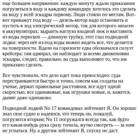
еще большем напряжении: каждую минуту ждали приказания
погрузиться в воду и каждому командиру хотелось это сделать
на виду у всей эскадры первому. Люди стояли по местам. Вот-
вот прикажут под воду — дизель-мотор надо остановить и
пустить в ход электрический мотор, ток для которого запасен
в аккумуляторах; задраить наглухо входной люк и выставить
из воды перископ — длинную трубку, этот глаз подводной
лодки: через нее из-под воды можно видеть все, что делается
на поверхности. Вдали на горизонте едва обозначался силуэт
крейсера: там адмирал, он наблюдает за всеми движениями
эскадры, следит, правильно ли суда выполняют то, что им
приказано сделать.
Все чувствовали, что дело идет пока превосходно: суда
перестраиваются быстро и точно, совсем как солдаты на
ученье, держат правильные расстояния, все идут одной
скоростью, все одинаковые, как игрушки новые, и, кажется,
дымят даже одинаково.
Подводной лодкой No 17 командовал лейтенант Я. Он хорошо
знал свое судно и надеялся, что теперь он, пожалуй,
погрузится вторым; No 11 погружался всегда так, как будто
его какая-нибудь рука сразу топила, жутко смотреть — за ним
не угнаться. Ну, а другим лейтенант Я, спуску не даст.