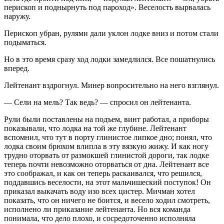
перископ и поднырнуть под пароход». Веселость вырвалась
наружу.
Перископ убран, рулями дали уклон лодке вниз и потом стали
подыматься.
Но в это время сразу ход лодки замедлился. Все пошатнулись
вперед.
Лейтенант вздрогнул. Минер вопросительно на него взглянул.
— Сели на мель? Так ведь? — спросил он лейтенанта.
Рули были поставлены на подъем, винт работал, а приборы
показывали, что лодка на той же глубине. Лейтенант
вспомнил, что тут в порту глинистое липкое дно; понял, что
лодка своим брюхом влипла в эту вязкую жижу. И как ногу
трудно оторвать от размокшей глинистой дороги, так лодке
теперь почти невозможно оторваться от дна. Лейтенант все
это соображал, и как он теперь раскаивался, что решился,
поддавшись веселости, на этот мальчишеский поступок! Он
приказал выкачать воду изо всех цистер. Мичман хотел
показать, что он ничего не боится, и весело ходил смотреть,
исполнено ли приказание лейтенанта. Но вся команда
понимала, что дело плохо, и сосредоточенно исполняла