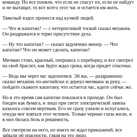
команду. Но все поняли, что если не спасут их, если не найдут
и не вытащат, то вот всего этот час и остается им жить.
Тяжелый вздох пронесся над кучкой людей.
— Что ж капитан? — с нетерпеливой тоской сказал механик.
Он раздражался и терял присутствие духа.
— Ну что капитан? — сказал задумчиво минер. — Что
капитан? Что он может сделать, капитан?
Мичман стоял, красный, опершись о переборку, и все смотрел
на свой браслет, как будто ждал срока, когда придет спасенье.
— Ведь мы через час задохнемся. Эй вы, — раздраженно
сказал механик по-английски и дернул мичмана за руку, —
пойдите скажите капитану, что остается час, идите сейчас же.
Но в это время сам капитан показался в проходе. Он был
бледен как бумага, и лицо при свете электрической лампы
казалось совсем мертвым. Его не сразу узнали и испугались,
откуда мог взяться этот человек. Только черные глаза жили, и
в них билась боль и решимость.
Все смотрели на него, но никто не ждал приказаний, все
забыли об опасности, глядя на это лицо.