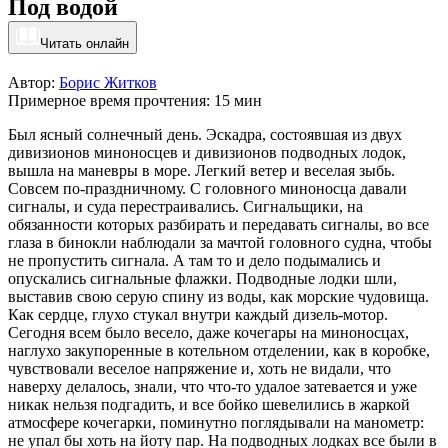
Под водой
Читать онлайн
Автор:
Борис Житков
Примерное время прочтения: 15 мин
Был ясный солнечный день. Эскадра, состоявшая из двух
дивизионов миноносцев и дивизионов подводных лодок,
вышла на маневры в море. Легкий ветер и веселая зыбь.
Совсем по-праздничному. С головного миноносца давали
сигналы, и суда перестраивались. Сигнальщики, на
обязанности которых разбирать и передавать сигналы, во все
глаза в бинокли наблюдали за мачтой головного судна, чтобы
не пропустить сигнала. А там то и дело подымались и
опускались сигнальные флажки. Подводные лодки шли,
выставив свою серую спину из воды, как морские чудовища.
Как сердце, глухо стукал внутри каждый дизель-мотор.
Сегодня всем было весело, даже кочегары на миноносцах,
наглухо закупоренные в котельном отделении, как в коробке,
чувствовали веселое напряжение и, хоть не видали, что
наверху делалось, знали, что что-то удалое затевается и уже
никак нельзя подгадить, и все бойко шевелились в жаркой
атмосфере кочегарки, поминутно поглядывали на манометр:
не упал бы хоть на йоту пар. На подводных лодках все были в