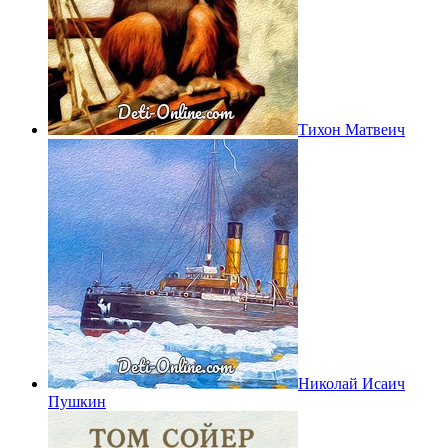
Тихон Матвеич
Николай Исаич
Пушкин