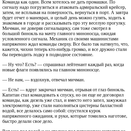
Команда как один. Всем хотелось не дать промашки. По
сигналу надо погрузиться и атаковать адмиральский крейсер,
затем, не всплывая на поверхность, вернуться в порт. А завтра
будет отчет о маневрах, и целый день можно гулять, ходить к
знакомым в городе и рассказывать про эту веселую прогулку.
Мичман, не доверяя сигнальщику, сам тоже смотрел в
большой бинокль на мачту главного миноносца, ожидая
условленного сигнала. Механик со своими машинистами
напряженно ждал команды сверху. Все было так натянуто, что,
кажется, чихни теперь кто-нибудь громко, и все дружно стали
бы переводить лодку в подводное состояние.
— Ну что? Есть? — спрашивал лейтенант каждый раз, когда
новые флаги появлялись на главном миноносце.
— Не нам, — вздохнув, отвечал мичман.
— Есть! — вдруг закричал мичман, отрывая от глаз бинокль.
Капитан стал командовать к спуску, но он еще не договорил
команды, как дизель уже стал, и вместо него запел, зажужжал
электромотор, уже стали наполняться цистерны балластной
водой, все делалось само собой: спустился курок
напряженного ожидания, и руки, которые томились наготове,
быстро делали свое дело.