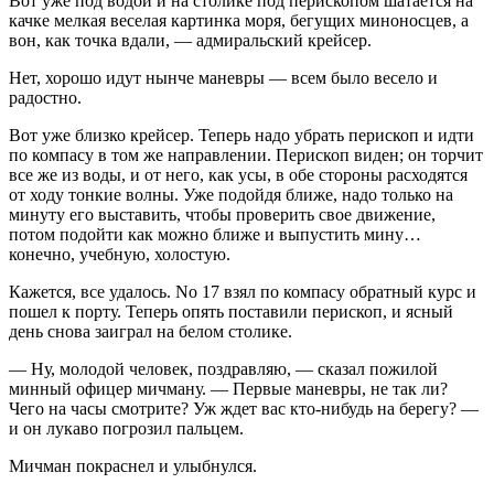
Вот уже под водой и на столике под перископом шатается на
качке мелкая веселая картинка моря, бегущих миноносцев, а
вон, как точка вдали, — адмиральский крейсер.
Нет, хорошо идут нынче маневры — всем было весело и
радостно.
Вот уже близко крейсер. Теперь надо убрать перископ и идти
по компасу в том же направлении. Перископ виден; он торчит
все же из воды, и от него, как усы, в обе стороны расходятся
от ходу тонкие волны. Уже подойдя ближе, надо только на
минуту его выставить, чтобы проверить свое движение,
потом подойти как можно ближе и выпустить мину…
конечно, учебную, холостую.
Кажется, все удалось. No 17 взял по компасу обратный курс и
пошел к порту. Теперь опять поставили перископ, и ясный
день снова заиграл на белом столике.
— Ну, молодой человек, поздравляю, — сказал пожилой
минный офицер мичману. — Первые маневры, не так ли?
Чего на часы смотрите? Уж ждет вас кто-нибудь на берегу? —
и он лукаво погрозил пальцем.
Мичман покраснел и улыбнулся.