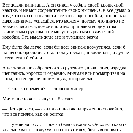
Все ждали капитана. А он сидел у себя, в своей крошечной
каютке, и не мог сосредоточить своих мыслей. Он все думал о
том, что из-за его шалости все эти люди погибли, что нельзя
даже крикнуть «спасайся, кто может», потому что никто не
может спасаться, все они плотно припаяны ко дну этим
глинистым грунтом и не могут вырваться из железной
коробки. Эта мысль жгла его и туманила разум.
Ему было бы легче, если бы весь экипаж возмутился, если б
на него набросились, стали бы упрекать, проклинать, а лучше
всего, если б убили.
А весь экипаж собрался около рулевого управления, изредка
шептались, коротко и серьезно. Мичман все посматривал на
часы, но теперь не понимал уж, который час.
— Сколько времени? — спросил минер.
Мичман снова взглянул на браслет.
— Четыре часа, — сказал он, но так напряженно спокойно,
что все поняли, как он боится.
— Ну еще на час… — начал было механик. Он хотел сказать
«на час хватит воздуху», но спохватился, боясь волновать