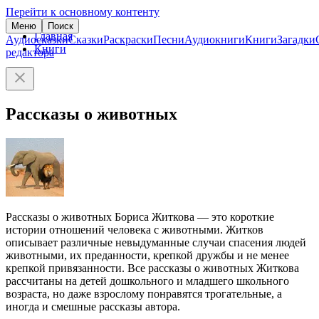
Перейти к основному контенту
Меню
Поиск
Главная
Аудиосказки
Сказки
Раскраски
Песни
Аудиокниги
Книги
Загадки
Книги
редактора
Рассказы о животных
Рассказы о животных Бориса Житкова — это короткие
истории отношений человека с животными. Житков
описывает различные невыдуманные случаи спасения людей
животными, их преданности, крепкой дружбы и не менее
крепкой привязанности. Все рассказы о животных Житкова
рассчитаны на детей дошкольного и младшего школьного
возраста, но даже взрослому понравятся трогательные, а
иногда и смешные рассказы автора.