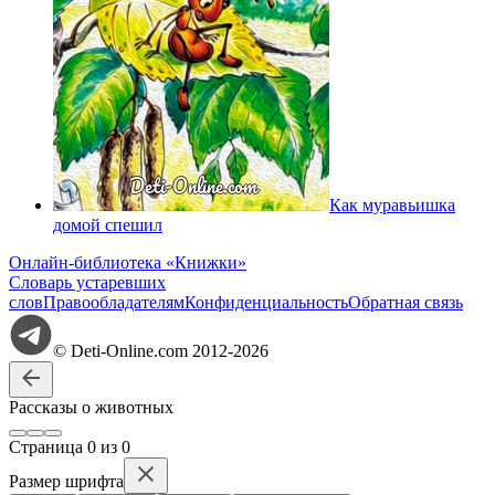
Как муравьишка
домой спешил
Онлайн-библиотека «Книжки»
Словарь устаревших
слов
Правообладателям
Конфиденциальность
Обратная связь
© Deti-Online.com 2012-2026
Рассказы о животных
Стр
аница
0
из
0
Размер шрифта