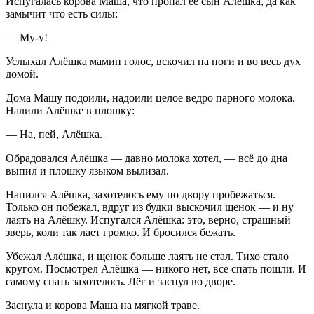
Испугалась корова Маша, что пропал её сын Алёшка, да как
замычит что есть силы:
— Му-у!
Услыхал Алёшка мамин голос, вскочил на ноги и во весь дух
домой.
Дома Машу подоили, надоили целое ведро парного молока.
Налили Алёшке в плошку:
— На, пей, Алёшка.
Обрадовался Алёшка — давно молока хотел, — всё до дна
выпил и плошку языком вылизал.
Напился Алёшка, захотелось ему по двору пробежаться.
Только он побежал, вдруг из будки выскочил щенок — и ну
лаять на Алёшку. Испугался Алёшка: это, верно, страшный
зверь, коли так лает громко. И бросился бежать.
Убежал Алёшка, и щенок больше лаять не стал. Тихо стало
кругом. Посмотрел Алёшка — никого нет, все спать пошли. И
самому спать захотелось. Лёг и заснул во дворе.
Заснула и корова Маша на мягкой траве.