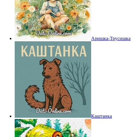
Аришка-Трусишка
Каштанка