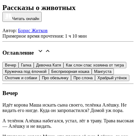
Рассказы о животных
Читать онлайн
Автор:
Борис Житков
Примерное время прочтения: 1 ч 10 мин
Оглавление
Вечер
Галка
Девочка Катя
Как слон спас хозяина от тигра
Кружечка под ёлочкой
Беспризорная кошка
Мангуста
Охотник и собаки
Про обезьянку
Про слона
Храбрый утёнок
Вечер
Идёт корова Маша искать сына своего, телёнка Алёшку. Не
видать его нигде. Куда он запропастился? Домой уж пора.
А телёнок Алёшка набегался, устал, лёг в траву. Трава высокая
— Алёшку и не видать.