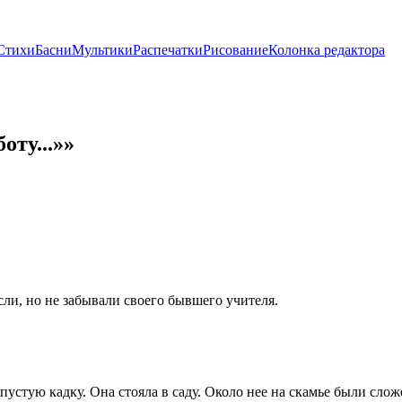
Стихи
Басни
Мультики
Распечатки
Рисование
Колонка редактора
оту...»»
ли, но не забывали своего бывшего учителя.
устую кадку. Она стояла в саду. Около нее на скамье были слож