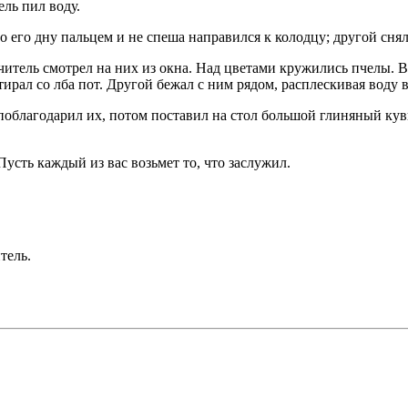
ель пил воду.
о его дну пальцем и не спеша направился к колодцу; другой снял
читель смотрел на них из окна. Над цветами кружились пчелы. В
тирал со лба пот. Другой бежал с ним рядом, расплескивая воду 
, поблагодарил их, потом поставил на стол большой глиняный к
усть каждый из вас возьмет то, что заслужил.
тель.