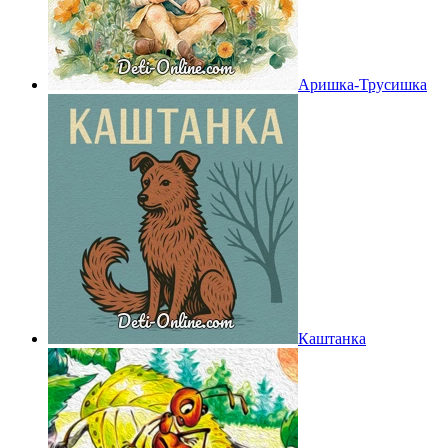
Аришка-Трусишка
Каштанка