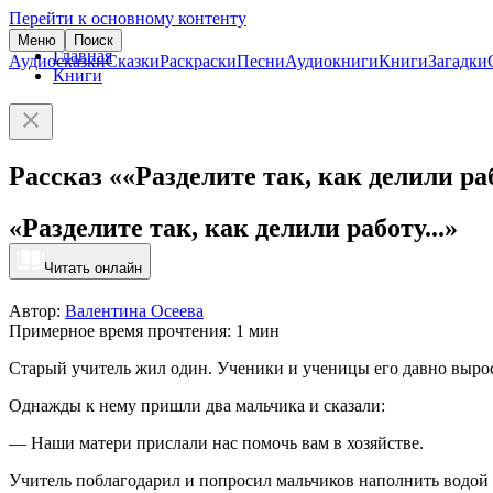
Перейти к основному контенту
Меню
Поиск
Главная
Аудиосказки
Сказки
Раскраски
Песни
Аудиокниги
Книги
Загадки
Книги
Рассказ ««Разделите так, как делили раб
«Разделите так, как делили работу...»
Читать онлайн
Автор:
Валентина Осеева
Примерное время прочтения: 1 мин
Старый учитель жил один. Ученики и ученицы его давно вырос
Однажды к нему пришли два мальчика и сказали:
— Наши матери прислали нас помочь вам в хозяйстве.
Учитель поблагодарил и попросил мальчиков наполнить водой п