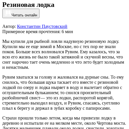
Резиновая лодка
Читать онлайн
Автор:
Константин Паустовский
Примерное время прочтения: 6 мин
Мы купили для рыбной ловли надувную резиновую лодку.
Купили мы ее еще зимой в Москве, но с тех пор не знали
покоя. Больше всех волновался Рувим. Ему казалось, что за
всю его жизнь не было такой затяжной и скучной весны, что
снег нарочно тает очень медленно и что лето будет холодным
и ненастным.
Рувим хватался за голову и жаловался на дурные сны. То ему
снилось, что большая щука таскает его вместе с резиновой
лодкой по озеру и лодка ныряет в воду и вылетает обратно с
оглушительным бульканием; то снился пронзительный
разбойничий свист— это из лодки, распоротой корягой,
стремительно выходил воздух, и Рувим, спасаясь, суетливо
плыл к берегу и держал в зубах коробку с папиросами.
Страхи прошли только летом, когда мы привезли лодку в
деревню и испытали ее на мелком месте, около Чертова моста.
Десятки мальчишек плавали около лодки, свистели, хохотали