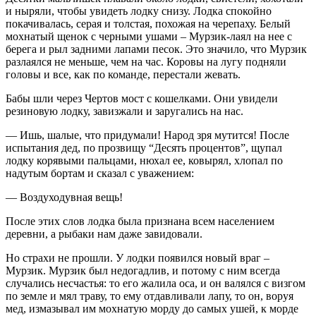
и ныряли, чтобы увидеть лодку снизу. Лодка спокойно
покачивалась, серая и толстая, похожая на черепаху. Белый
мохнатый щенок с черными ушами – Мурзик-лаял на нее с
берега и рыл задними лапами песок. Это значило, что Мурзик
разлаялся не меньше, чем на час. Коровы на лугу подняли
головы и все, как по команде, перестали жевать.
Бабы шли через Чертов мост с кошелками. Они увидели
резиновую лодку, завизжали и заругались на нас.
— Ишь, шалые, что придумали! Народ зря мутится! После
испытания дед, по прозвищу “Десять процентов”, щупал
лодку корявыми пальцами, нюхал ее, ковырял, хлопал по
надутым бортам и сказал с уважением:
— Воздуходувная вещь!
После этих слов лодка была признана всем населением
деревни, а рыбаки нам даже завидовали.
Но страхи не прошли. У лодки появился новый враг –
Мурзик. Мурзик был недогадлив, и потому с ним всегда
случались несчастья: то его жалила оса, и он валялся с визгом
по земле и мял траву, то ему отдавливали лапу, то он, воруя
мед, измазывал им мохнатую морду до самых ушей, к морде