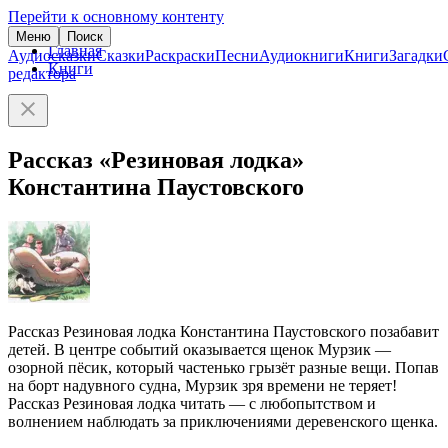
Перейти к основному контенту
Меню
Поиск
Главная
Аудиосказки
Сказки
Раскраски
Песни
Аудиокниги
Книги
Загадки
Книги
редактора
Рассказ «Резиновая лодка»
Константина Паустовского
Рассказ Резиновая лодка Константина Паустовского позабавит
детей. В центре событий оказывается щенок Мурзик —
озорной пёсик, который частенько грызёт разные вещи. Попав
на борт надувного судна, Мурзик зря времени не теряет!
Рассказ Резиновая лодка читать — с любопытством и
волнением наблюдать за приключениями деревенского щенка.