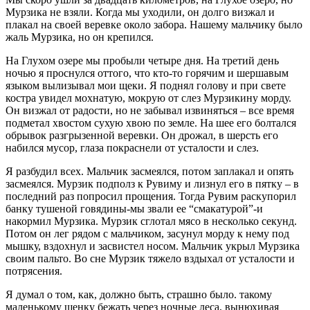
Мурзика не взяли. Когда мы уходили, он долго визжал и
плакал на своей веревке около забора. Нашему мальчику было
жаль Мурзика, но он крепился.
На Глухом озере мы пробыли четыре дня. На третий день
ночью я проснулся оттого, что кто-то горячим и шершавым
языком вылизывал мои щеки. Я поднял голову и при свете
костра увидел мохнатую, мокрую от слез Мурзикину морду.
Он визжал от радости, но не забывал извиняться – все время
подметал хвостом сухую хвою по земле. На шее его болтался
обрывок разгрызенной веревки. Он дрожал, в шерсть его
набился мусор, глаза покраснели от усталости и слез.
Я разбудил всех. Мальчик засмеялся, потом заплакал и опять
засмеялся. Мурзик подполз к Рувиму и лизнул его в пятку – в
последний раз попросил прощения. Тогда Рувим раскупорил
банку тушеной говядины-мы звали ее “смакатурой”-и
накормил Мурзика. Мурзик сглотал мясо в несколько секунд.
Потом он лег рядом с мальчиком, засунул морду к нему под
мышку, вздохнул и засвистел носом. Мальчик укрыл Мурзика
своим пальто. Во сне Мурзик тяжело вздыхал от усталости и
потрясения.
Я думал о том, как, должно быть, страшно было. такому
маленькому щенку бежать через ночные леса, вынюхивая