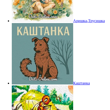
Аришка-Трусишка
Каштанка