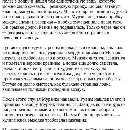
полез в лодку и нашел там единственную вещь, которую
можно было сжевать, – резиновую пробку. Ею был заткнут
клапан, выпускавший воздух. Мы в это время пили в саду чай
и не подозревали ничего плохого. Мурзик лег, зажал пробку
между лапами и заворчал – пробка ему начинала нравиться.
Он грыз ее долго. Резина не поддавалась. Только через час он
ее разгрыз, и тогда случилась совершенно страшная и
невероятная вещь.
Густая струя воздуха с ревом вырвалась из клапана, как вода
из пожарного шланга, ударила в морду, подняла на Мурзике
шерсть и подбросила его в воздух. Мурзик чихнул, взвизгнул
и полетел в заросли крапивы, а лодка еще долго свистела,
рычала, и бока ее тряслись и худели на глазах. Куры
раскудахтались по всем соседским дворам, а черный кот
промчался тяжелым галопом через сад и прыгнул на березу.
Оттуда он долго смотрел, как булькала странная лодка,
выплевывая толчками последний воздух.
После этого случая Мурзика наказали. Рувим нашлепал его и
привязал к забору. Мурзик извинялся. Завидев кого-нибудь из
нас, он начинал подметать хвостом пыль около забора и
виновато поглядывать в глаза. Но мы были непреклонны –
хулиганская выходка требовала наказания.
Мы скоро ушли за двадцать километров, на Глухое озеро, но