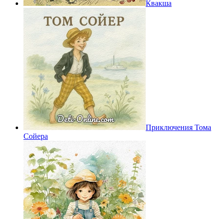
Квакша
Приключения Тома
Сойера