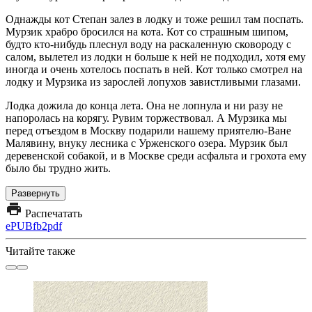
Однажды кот Степан залез в лодку и тоже решил там поспать.
Мурзик храбро бросился на кота. Кот со страшным шипом,
будто кто-нибудь плеснул воду на раскаленную сковороду с
салом, вылетел из лодки н больше к ней не подходил, хотя ему
иногда и очень хотелось поспать в ней. Кот только смотрел на
лодку и Мурзика из зарослей лопухов завистливыми глазами.
Лодка дожила до конца лета. Она не лопнула и ни разу не
напоролась на корягу. Рувим торжествовал. А Мурзика мы
перед отъездом в Москву подарили нашему приятелю-Ване
Малявину, внуку лесника с Урженского озера. Мурзик был
деревенской собакой, и в Москве среди асфальта и грохота ему
было бы трудно жить.
Развернуть
Распечатать
ePUB
fb2
pdf
Читайте также