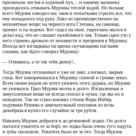
прилипали листья и куриный пух, – и нашему мальчику
приходилось отмывать Мурзика теплой водой. Но больше
всего Мурзик изводил нас лаем и попытками сгрызть все, что
ему попадалось под руку. Лаял он преимущественно на
непонятные вещи: на черного кота Степана, на самовар,
примус и на ходики. Кот сидел на окне, тщательно мылся и
делал вид, что не слышит назойливого лая. Только одно ухо у
него странно дрожало от ненависти и презрения к Мурзику.
Иногда кот взглядывал на щенка скучающими наглыми
глазами, как будто говорил Мурзику:
— Отвяжись, а то так тебя двину!..
Тогда Мурзик отскакивал и уже не лаял, а визжал, закрыв
глаза. Кот поворачивался к Мурзику спиной и громко зевал.
Всем своим видом он хотел унизить этого дурака, но Мурзик
не унимался. Грыз Мурзик молча и долго. Изгрызенные и
замусоленные вещи он всегда сносил в чулан, где мы их и
находили. Так он сгрыз книжку стихов Веры Инбер,
подтяжки Рувима и замечательный поплавок из иглы
дикобраза-я купил его случайно за три рубля.
Наконец Мурзик добрался и до резиновой лодки. Он долго
пытался ухватить ее за борт, но лодка была очень туго надута,
и зубы скользили. Ухватить было не за что. Тогда Мурзик