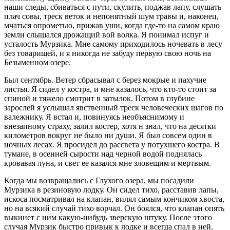
наши следы, сбиваться с пути, скулить, поджав лапу, слушать
плач совы, треск веток и непонятный шум травы и, наконец,
мчаться опрометью, прижав уши, когда где-то на самом краю
земли слышался дрожащий вой волка. Я понимал испуг и
усталость Мурзика. Мне самому приходилось ночевать в лесу
без товарищей, и я никогда не забуду первую свою ночь на
Безыменном озере.
Был сентябрь. Ветер сбрасывал с берез мокрые и пахучие
листья. Я сидел у костра, и мне казалось, что кто-то стоит за
спиной и тяжело смотрит в затылок. Потом в глубине
зарослей я услышал явственный треск человеческих шагов по
валежнику. Я встал и, повинуясь необъяснимому и
внезапному страху, залил костер, хотя н знал, что на десятки
километров вокруг не было ни души. Я был совсем один в
ночных лесах. Я просидел до рассвета у потухшего костра. В
тумане, в осенней сырости над черной водой поднялась
кровавая луна, и свет ее казался мне зловещим и мертвым.
Когда мы возвращались с Глухого озера, мы посадили
Мурзика в резиновую лодку. Он сидел тихо, расставив лапы,
искоса посматривал на клапан, вилял самым кончиком хвоста,
но на всякий случай тихо ворчал. Он боялся, что клапан опять
выкинет с ним какую-нибудь зверскую штуку. После этого
случая Мурзик быстро привык к лодке и всегда спал в ней.