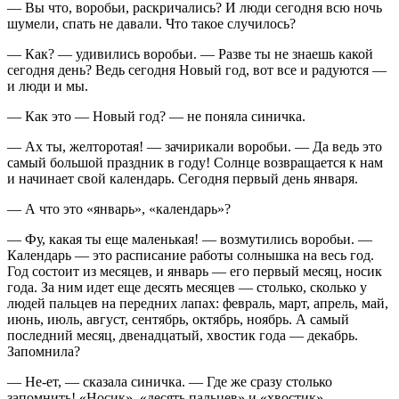
— Вы что, воробьи, раскричались? И люди сегодня всю ночь
шумели, спать не давали. Что такое случилось?
— Как? — удивились воробьи. — Разве ты не знаешь какой
сегодня день? Ведь сегодня Новый год, вот все и радуются —
и люди и мы.
— Как это — Новый год? — не поняла синичка.
— Ах ты, желторотая! — зачирикали воробьи. — Да ведь это
самый большой праздник в году! Солнце возвращается к нам
и начинает свой календарь. Сегодня первый день января.
— А что это «январь», «календарь»?
— Фу, какая ты еще маленькая! — возмутились воробьи. —
Календарь — это расписание работы солнышка на весь год.
Год состоит из месяцев, и январь — его первый месяц, носик
года. За ним идет еще десять месяцев — столько, сколько у
людей пальцев на передних лапах: февраль, март, апрель, май,
июнь, июль, август, сентябрь, октябрь, ноябрь. А самый
последний месяц, двенадцатый, хвостик года — декабрь.
Запомнила?
— Не-ет, — сказала синичка. — Где же сразу столько
запомнить! «Носик», «десять пальцев» и «хвостик»