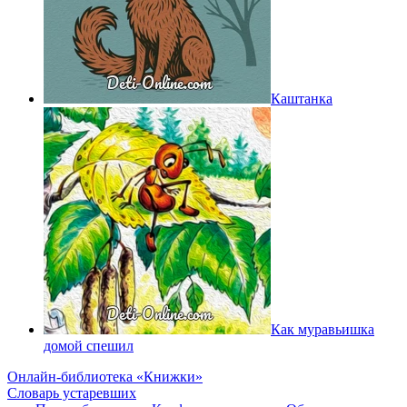
Каштанка
Как муравьишка
домой спешил
Онлайн-библиотека «Книжки»
Словарь устаревших