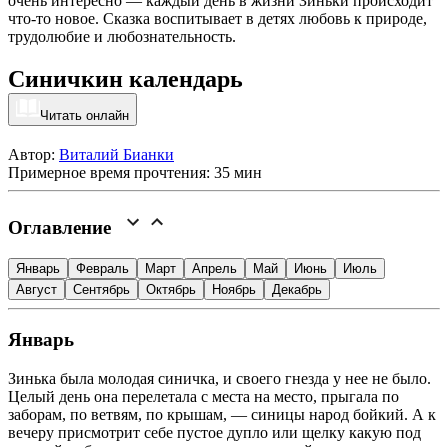
очень интересно — каждый день в жизни Зиньки происходит
что-то новое. Сказка воспитывает в детях любовь к природе,
трудолюбие и любознательность.
Синичкин календарь
Читать онлайн
Автор:
Виталий Бианки
Примерное время прочтения: 35 мин
Оглавление
Январь
Февраль
Март
Апрель
Май
Июнь
Июль
Август
Сентябрь
Октябрь
Ноябрь
Декабрь
Январь
Зинька была молодая синичка, и своего гнезда у нее не было.
Целый день она перелетала с места на место, прыгала по
заборам, по ветвям, по крышам, — синицы народ бойкий. А к
вечеру присмотрит себе пустое дупло или щелку какую под