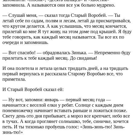
запомнила. А называются они все уж больно мудрено.
— Слушай меня, — сказал тогда Старый Воробей. — Ты
летай себе по садам, полям и лесам, летай да присматривайся,
что кругом делается. А как услышишь, что месяц кончается,
прилетай ко мне Я тут живу, на этом доме под крышей. Я буду
тебе говорить, как каждый месяц называется. Ты все их по
очереди и запомнишь.
— Вот спасибо! — обрадовалась Зинька. — Непременно буду
прилетать к тебе каждый месяц. До свиданья!
И она полетела и летала целых тридцать дней, а на тридцать
первый вернулась и рассказала Старому Воробью все, что
приметила.
И Старый Воробей сказал ей:
— Ну вот, запомни: январь — первый месяц года —
начинается с веселой елки у ребят. Солнце с каждым днем
понемножечку начинает вставать раньше и ложиться позже.
Свету день ото дня прибывает, а мороз все крепчает, небо все
в тучах. А когда проглянет солнышко, тебе, синичке, хочется
петь. И ты тихонько пробуешь голос: «Зинь-зинь-тю! Зинь-
зинь-тю!»