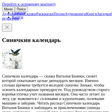
Перейти к основному контенту
Меню
Поиск
Главная
Аудиосказки
Сказки
Раскраски
Песни
Аудиокниги
Книги
Загадки
Книги
редактора
Синичкин календарь
Синичкин календарь — сказка Виталия Бианки, сюжет
которой охватывает целые двенадцать месяцев. Именно
столько времени требуется молодой синичке Зиньке, чтобы
освоить календарные премудрости. Под руководством старого
воробья птичка учит названия месяцев. Она часто летает по
лесу, где знакомится с соловьями и куропатками, полевыми
мышами и зайцами. Читать рассказ Синичкин календарь
Виталия Бианки и наблюдать за приключениями синицы