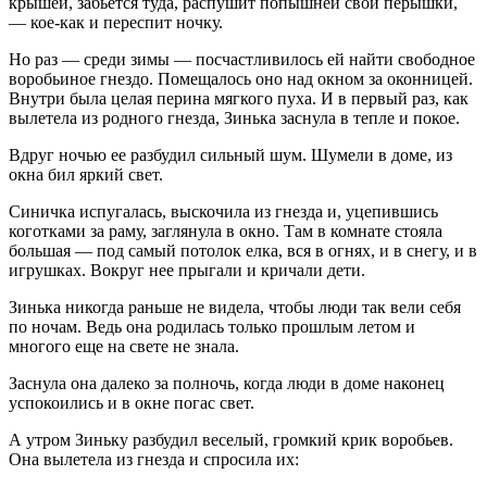
крышей, забьется туда, распушит попышней свои перышки,
— кое-как и переспит ночку.
Но раз — среди зимы — посчастливилось ей найти свободное
воробьиное гнездо. Помещалось оно над окном за оконницей.
Внутри была целая перина мягкого пуха. И в первый раз, как
вылетела из родного гнезда, Зинька заснула в тепле и покое.
Вдруг ночью ее разбудил сильный шум. Шумели в доме, из
окна бил яркий свет.
Синичка испугалась, выскочила из гнезда и, уцепившись
коготками за раму, заглянула в окно. Там в комнате стояла
большая — под самый потолок елка, вся в огнях, и в снегу, и в
игрушках. Вокруг нее прыгали и кричали дети.
Зинька никогда раньше не видела, чтобы люди так вели себя
по ночам. Ведь она родилась только прошлым летом и
многого еще на свете не знала.
Заснула она далеко за полночь, когда люди в доме наконец
успокоились и в окне погас свет.
А утром Зиньку разбудил веселый, громкий крик воробьев.
Она вылетела из гнезда и спросила их: