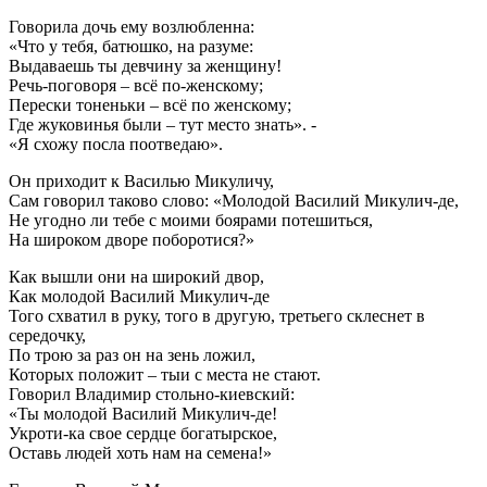
Говорила дочь ему возлюбленна:
«Что у тебя, батюшко, на разуме:
Выдаваешь ты девчину за женщину!
Речь-поговоря – всё по-женскому;
Перески тоненьки – всё по женскому;
Где жуковинья были – тут место знать». -
«Я схожу посла поотведаю».
Он приходит к Василью Микуличу,
Сам говорил таково слово: «Молодой Василий Микулич-де,
Не угодно ли тебе с моими боярами потешиться,
На широком дворе поборотися?»
Как вышли они на широкий двор,
Как молодой Василий Микулич-де
Того схватил в руку, того в другую, третьего склеснет в
середочку,
По трою за раз он на зень ложил,
Которых положит – тыи с места не стают.
Говорил Владимир стольно-киевский:
«Ты молодой Василий Микулич-де!
Укроти-ка свое сердце богатырское,
Оставь людей хоть нам на семена!»