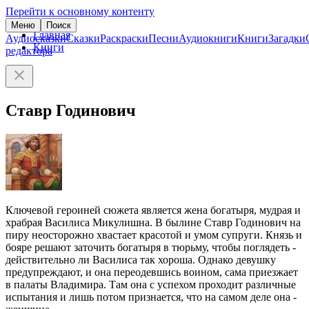
Перейти к основному контенту
Меню
Поиск
Главная
Аудиосказки
Сказки
Раскраски
Песни
Аудиокниги
Книги
Загадки
Книги
редактора
Ставр Годинович
Ключевой героиней сюжета является жена богатыря, мудрая и
храбрая Василиса Микулишна. В былине Ставр Годинович на
пиру неосторожно хвастает красотой и умом супруги. Князь и
бояре решают заточить богатыря в тюрьму, чтобы поглядеть -
действительно ли Василиса так хороша. Однако девушку
предупреждают, и она переодевшись воином, сама приезжает
в палаты Владимира. Там она с успехом проходит различные
испытания и лишь потом признается, что на самом деле она -