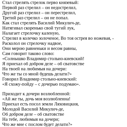
Стал стрелять стрелок перво князевый:
Первой раз стрелил – он недострелил,
Другой раз стрелил – он перестрелил,
Третий раз стрелил – он не попал.
Как стал стрелять Василий Микулич-де,
Натягивал скоренько свой тугий лук,
Налагает стрелочку каленую,
Стрелял в колечко золоченое, Во тоя острея во ножевая, -
Расколол он стрелочку надвое,
Они мерою равненьки и весом равны,
Сам говорит таково слово:
«Солнышко Владимир стольно-киевский!
Я приехал об добром деле – об сватовстве
На твоей на любимыя на дочери:
Что же ты со мной будешь делати?»
Говорил Владимир стольно-киевский:
«Я схожу-пойду – с дочерью подумаю».
Приходит к дочери возлюбленной:
«Ай же ты, дочь моя возлюбленна!
Приехал есть посол земли Ляховицкия,
Молодой Василий Микулич-де,
Об добром деле – об сватовстве
На тебе, любимыя на дочери;
Что же мне с послом будет делати?»