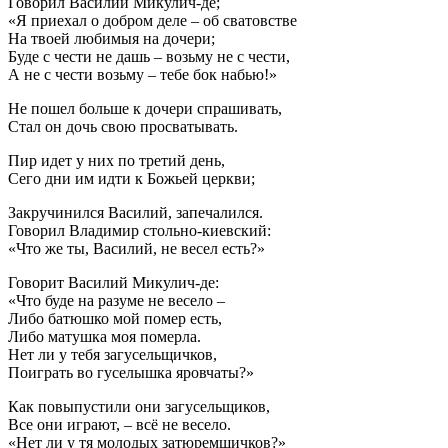
Говорил Василий Микулич-де;
«Я приехал о добром деле – об сватовстве
На твоей любимыя на дочери;
Буде с чести не дашь – возьму не с чести,
А не с чести возьму – тебе бок набью!»
Не пошел больше к дочери спрашивать,
Стал он дочь свою просватывать.
Пир идет у них по третий день,
Сего дни им идти к Божьей церкви;
Закручинился Василий, запечалился.
Говорил Владимир стольно-киевский:
«Что же ты, Василий, не весел есть?»
Говорит Василий Микулич-де:
«Что буде на разуме не весело –
Либо батюшко мой помер есть,
Либо матушка моя померла.
Нет ли у тебя загусельщичков,
Поиграть во гуселышка яровчаты?»
Как повыпустили они загусельщиков,
Все они играют, – всё не весело.
«Нет ли у тя молодых затюремщичков?»