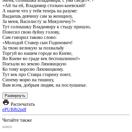
Меня, солнышка Владимира, с ума сведет». -
«Ай ты ей, Владимир стольно-киевский!
А нынче что у тебя теперь на разуме:
Выдаешь девчину сам за женщину,
За меня, Василисту за Микуличну?»
Тут солнышку Владимиру к стыду пришло,
Повесил свою буйну голову,
Сам говорил таково слово:
«Молодой Ставер сын Годинович!
За твою великую за похвальбу
Торгуй во нашем городе во Киеве,
Во Киеве во граде век беспошлинно!»
Поехали во землю Ляховицкую
Ко тому королю Ляховицкому.
Тут век про Ставра старину поют,
Синему морю на тишину,
Вам всем, добрым людям, на послушанье.
Развернуть
Распечатать
ePUB
fb2
pdf
Читайте также