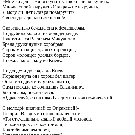
«Мне-ка деньгами выкупать Ставра – не выкупить,
Мне-ка силой выручать Ставра – не выручить,
Я могу ли, нет Ставра повыручить
Своею догадочкою женскою!»
Скорешенько бежала она к фельдшерам,
Подрубила волоса по-молодецки-де,
Накрутилася Васильем Микуличем,
Брала дружинушки хоробрыя,
Сорок молодцов удалых стрельцов,
Сорок молодцов удалых борцов,
Поехала ко-о граду ко Киеву.
Не доедучи до града до Киева,
Пораздернула она хорош бел шатер,
Оставила дружину у бела шатра,
Сама поехала ко солнышку Владимиру.
Бьет челом, поклоняется:
«Здравствуй, солнышко Владимир стольно-киевский
С молодой княгиней со Опраксией!»
Говорил Владимир стольно-киевский:
«Ты откудашный, удалый добрый молодец,
Ты коей орды, ты коей земли,
Как тебя именем зовут,