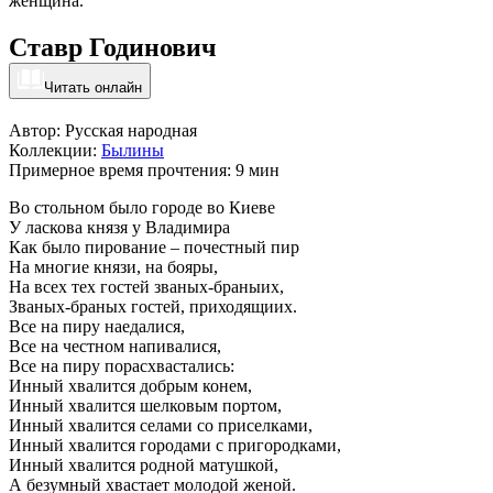
женщина.
Ставр Годинович
Читать онлайн
Автор: Русская народная
Коллекции:
Былины
Примерное время прочтения: 9 мин
Во стольном было городе во Киеве
У ласкова князя у Владимира
Как было пирование – почестный пир
На многие князи, на бояры,
На всех тех гостей званых-браныих,
Званых-браных гостей, приходящиих.
Все на пиру наедалися,
Все на честном напивалися,
Все на пиру порасхвастались:
Инный хвалится добрым конем,
Инный хвалится шелковым портом,
Инный хвалится селами со приселками,
Инный хвалится городами с пригородками,
Инный хвалится родной матушкой,
А безумный хвастает молодой женой.