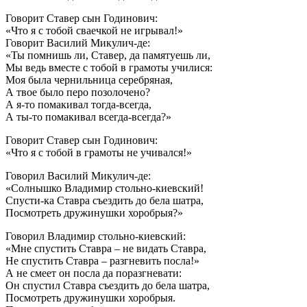
Говорит Ставер сын Годинович:
«Что я с тобой сваечкой не игрывал!»
Говорит Василий Микулич-де:
«Ты помнишь ли, Ставер, да памятуешь ли,
Мы ведь вместе с тобой в грамоты училися:
Моя была чернильница серебряная,
А твое было перо позолочено?
А я-то помакивал тогда-всегда,
А ты-то помакивал всегда-всегда?»
Говорит Ставер сын Годинович:
«Что я с тобой в грамоты не учивался!»
Говорил Василий Микулич-де:
«Солнышко Владимир стольно-киевский!
Спусти-ка Ставра съездить до бела шатра,
Посмотреть дружинушки хоробрыя?»
Говорил Владимир стольно-киевский:
«Мне спустить Ставра – не видать Ставра,
Не спустить Ставра – разгневить посла!»
А не смеет он посла да поразгневати:
Он спустил Ставра съездить до бела шатра,
Посмотреть дружинушки хоробрыя.