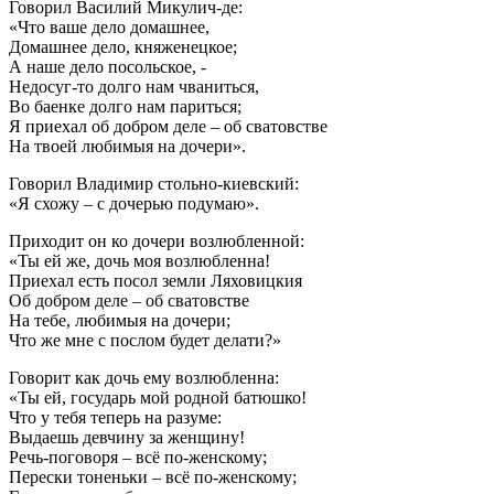
Говорил Василий Микулич-де:
«Что ваше дело домашнее,
Домашнее дело, княженецкое;
А наше дело посольское, -
Недосуг-то долго нам чваниться,
Во баенке долго нам париться;
Я приехал об добром деле – об сватовстве
На твоей любимыя на дочери».
Говорил Владимир стольно-киевский:
«Я схожу – с дочерью подумаю».
Приходит он ко дочери возлюбленной:
«Ты ей же, дочь моя возлюбленна!
Приехал есть посол земли Ляховицкия
Об добром деле – об сватовстве
На тебе, любимыя на дочери;
Что же мне с послом будет делати?»
Говорит как дочь ему возлюбленна:
«Ты ей, государь мой родной батюшко!
Что у тебя теперь на разуме:
Выдаешь девчину за женщину!
Речь-поговоря – всё по-женскому;
Перески тоненьки – всё по-женскому;