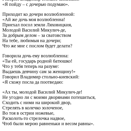
«Я пойду – с дочерью подумаю».
Приходит ко дочери возлюбленной:
«Ай же дочь моя возлюбленна!
Приехал посол земли Ляховицкия,
Молодой Василий Микулич-де,
За добрым делом – за сватовством
На тебе, любимыя на дочери;
Что же мне с послом будет делати?
Говорила дочь ему возлюбленна:
«Ты ей, государь родной батюшко!
Что у тебя теперь на разуме:
Выдаешь девчину сам за женщину!»
Говорил Владимир стольно-киевский:
«Я схожу посла да поотведаю:
«Ах ты, молодой Василий Микулич-де!
Не угодно ли с моими дворянами потешиться,
Сходить с ними на широкий двор,
Стрелять в колечко золоченое,
Во тоя в острии ножевые,
Расколоть-то стрелочка надвое,
Чтоб были мерою равненьки и весом равны».