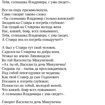
Тебя, солнышка Владимира, с ума сведет».
Все на пиру призамолкнули,
Сами говорят таково слово:
«Ты солнышко Владимир стольно-киевский!
Засадим-ка Ставра в погреба глубокие:
Так пущай-ка Ставрова молода жена
Нас, князей, бояр, всех повыманит,
Тебя, солнышка Владимира, с ума сведет,
А Ставра она из погреба повыручит!»
А был у Ставра тут свой человек.
Садился на Ставрова на добра коня,
Уезжал во землю Ляховицкую
Ко той Василисты Микуличной:
«Ах ты ей, Василиста дочь Микулична!
Сидишь ты – пьешь да прохлаждаешься,
Над собой невзгодушки не ведаешь:
Как твой Ставер да сын Годинович
Посажен в погреба глубокие;
Похвастал он тобой, молодой женой,
Что князей, бояр всех повыманит,
А солнышка Владимира с ума сведет».
Говорит Василиста дочь Микулична: