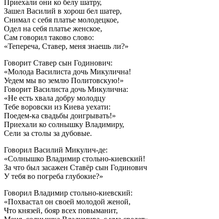
Приехали они ко белу шатру,
Зашел Василий в хорош бел шатер,
Снимал с себя платье молодецкое,
Одел на себя платье женское,
Сам говорил таково слово:
«Тепереча, Ставер, меня знаешь ли?»
Говорит Ставер сын Годинович:
«Молода Василиста дочь Микулична!
Уедем мы во землю Политовскую!»
Говорит Василиста дочь Микулична:
«Не есть хвала добру молодцу
Тебе воровски из Киева уехати:
Поедем-ка свадьбы доигрывать!»
Приехали ко солнышку Владимиру,
Сели за столы за дубовые.
Говорил Василий Микулич-де:
«Солнышко Владимир стольно-киевский!
За что был засажен Ставёр сын Годинович
У тебя во погреба глубокие?»
Говорил Владимир стольно-киевский:
«Похвастал он своей молодой женой,
Что князей, бояр всех повыманит,