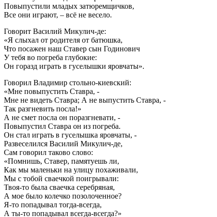
Повыпустили младых затюремщичков,
Все они играют, – всё не весело.
Говорит Василий Микулич-де:
«Я слыхал от родителя от батюшка,
Что посажен наш Ставер сын Годинович
У тебя во погреба глубокие:
Он горазд играть в гуселышки яровчаты».
Говорил Владимир стольно-киевский:
«Мне повыпустить Ставра, -
Мне не видеть Ставра; А не выпустить Ставра, -
Так разгневить посла!»
А не смет посла он поразгневати, -
Повыпустил Ставра он из погреба.
Он стал играть в гуселышка яровчаты, -
Развеселился Василий Микулич-де,
Сам говорил таково слово:
«Помнишь, Ставер, памятуешь ли,
Как мы маленьки на улицу похаживали,
Мы с тобой сваечкой поигрывали:
Твоя-то была сваечка серебряная,
А мое было колечко позолоченное?
Я-то попадывал тогда-всегда,
А ты-то попадывал всегда-всегда?»