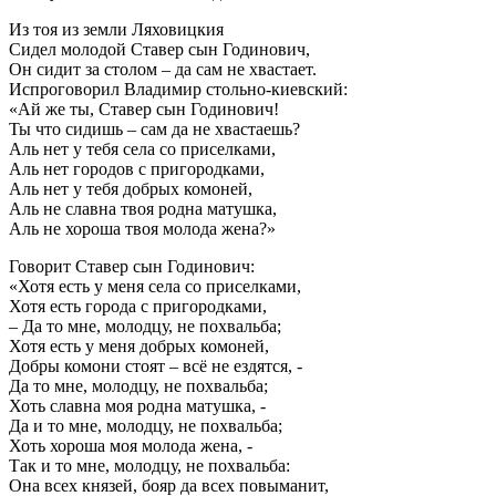
Из тоя из земли Ляховицкия
Сидел молодой Ставер сын Годинович,
Он сидит за столом – да сам не хвастает.
Испроговорил Владимир стольно-киевский:
«Ай же ты, Ставер сын Годинович!
Ты что сидишь – сам да не хвастаешь?
Аль нет у тебя села со приселками,
Аль нет городов с пригородками,
Аль нет у тебя добрых комоней,
Аль не славна твоя родна матушка,
Аль не хороша твоя молода жена?»
Говорит Ставер сын Годинович:
«Хотя есть у меня села со приселками,
Хотя есть города с пригородками,
– Да то мне, молодцу, не похвальба;
Хотя есть у меня добрых комоней,
Добры комони стоят – всё не ездятся, -
Да то мне, молодцу, не похвальба;
Хоть славна моя родна матушка, -
Да и то мне, молодцу, не похвальба;
Хоть хороша моя молода жена, -
Так и то мне, молодцу, не похвальба:
Она всех князей, бояр да всех повыманит,