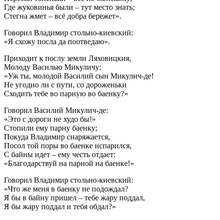
Где жуковинья были – тут место знать;
Стегна жмет – всё добра бережет».
Говорил Владимир стольно-киевский:
«Я схожу посла да поотведаю».
Приходит к послу земли Ляховицкия,
Молоду Василью Микуличу:
«Уж ты, молодой Василий сын Микулич-де!
Не угодно ли с пути, со дороженьки
Сходить тебе во парную во баенку?»
Говорил Василий Микулич-де:
«Это с дороги не худо бы!»
Стопили ему парну баенку;
Покуда Владимир снаряжается,
Посол той поры во баенке испарился,
С байны идет – ему честь отдает:
«Благодарствуй на парной на баенке!»
Говорил Владимир стольно-киевский:
«Что же меня в баенку не подождал?
Я бы в байну пришел – тебе жару поддал,
Я бы жару поддал и тебя обдал?»