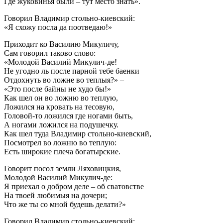
Где жуковинья были – тут место знать».
Говорил Владимир стольно-киевский:
«Я схожу посла да поотведаю!»
Приходит ко Василию Микуличу,
Сам говорил таково слово:
«Молодой Василий Микулич-де!
Не угодно ль после парной тебе баенки
Отдохнуть во ложне во теплыя?» –
«Это после байны не худо бы!»
Как шел он во ложню во теплую,
Ложился на кровать на тесовую,
Головой-то ложился где ногами быть,
А ногами ложился на подушечку.
Как шел туда Владимир стольно-киевский,
Посмотрел во ложню во теплую:
Есть широкие плеча богатырские.
Говорит посол земли Ляховицкия,
Молодой Василий Микулич-де:
Я приехал о добром деле – об сватовстве
На твоей любимыя на дочери;
Что же ты со мной будешь делати?»
Говорил Владимир стольно-киевский: