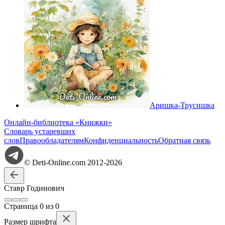
Аришка-Трусишка
Онлайн-библиотека «Книжки»
Словарь устаревших
слов
Правообладателям
Конфиденциальность
Обратная связь
© Deti-Online.com 2012-2026
Ставр Годинович
Стр
аница
0
из
0
Размер шрифта