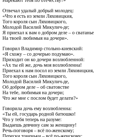
Нарекают тебя по отечеству?»
Отвечал удалый добрый молодец:
«Что я есть из земли Ляховицкия,
Того короля сын Ляховицкого,
Молодой Василий Микулич-де;
Я приехал к вам о добром деле – о сватанье
На твоей любимыя на дочери».
Говорил Владимир стольно-киевский:
«Я схожу – со дочерью подумаю».
Приходит он ко дочери возлюбленной:
«Ах ты ей же, дочь моя возлюбленна!
Приехал к нам посол из земли Ляховицкия,
Того короля сын Ляховицкого,
Молодой Василий Микулич-де,
Об добром деле – об сватовстве
На тебе, любимыя на дочери;
Что же мне с послом будет делати?»
Говорила дочь ему возлюбленна:
«Ты ей, государь родной батюшко!
Что у тебя теперь на разуме:
Выдаешь девчину сам за женщину!
Речь-поговоря – всё по-женскому;
Перески тоненьки – всё по-женскому;