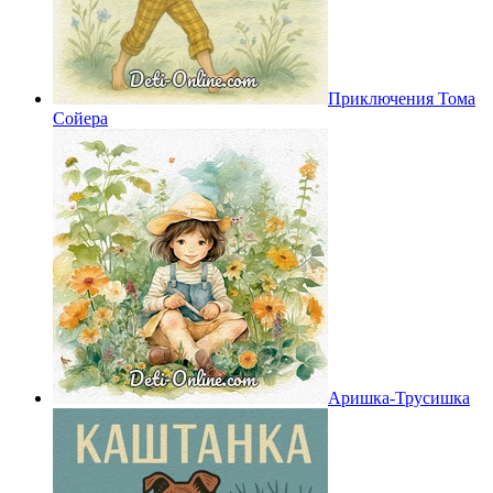
Приключения Тома
Сойера
Аришка-Трусишка