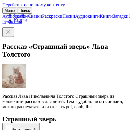
Перейти к основному контенту
Меню
Поиск
Главная
Аудиосказки
Сказки
Раскраски
Песни
Аудиокниги
Книги
Загадки
Книги
редактора
Рассказ «Страшный зверь» Льва
Толстого
Рассказ Льва Николаевича Толстого Страшный зверь из
коллекции рассказов для детей. Текст удобно читать онлайн,
можно распечатать или скачать pdf, epub, fb2.
Страшный зверь
Читать онлайн