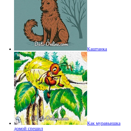
Каштанка
Как муравьишка
домой спешил