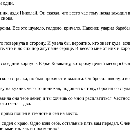
м один.
ник, дядя Николай. Он сказал, что всего час тому назад заходи
 снова.
оны. Все это шумело, галдело, кричало. Наконец ударил барабан,
то повернула в сторону. И увела бы, вероятно, кто знает куда, 
е, что и до сих пор жгут мне сердце. И весело мне от них и хор
 соседний корпус к Юрке Ковякину, которому целый месяц я был
кого стрелка, но был прохвост и выжига. Он бросил школу, а все
у на кухню, чего-то понюхал, подошел к столу, сбросил со стула 
тавила она тебе денег, и ты хочешь со мной расплатиться. Честно
ого счета – два.
я прямо пошел в темноте и сел на место.
сидел с краю. Одно взял себе, остальные пять вам передал. Очен
не заметил, как и проскочило?