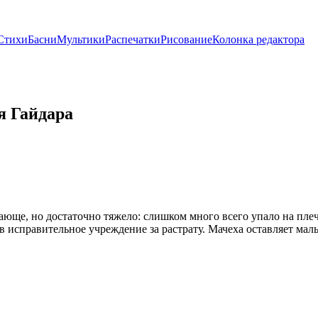
Стихи
Басни
Мультики
Распечатки
Рисование
Колонка редактора
я Гайдара
юще, но достаточно тяжело: слишком много всего упало на плечи
т в исправительное учреждение за растрату. Мачеха оставляет мал