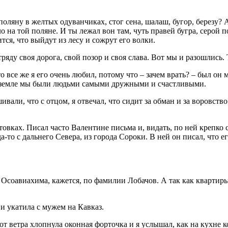
яну в желтых одуванчиках, стог сена, шалаш, бугор, березу? А н
 на той поляне. И ты лежал вон там, чуть правей бугра, серой 
тся, что выйдут из лесу и сожрут его волки.
яду своя дорога, свой позор и своя слава. Вот мы и разошлись. 
то все же я его очень любил, потому что – зачем врать? – был он
той земле мы были людьми самыми дружными и счастливыми.
вали, что с отцом, я отвечал, что сидит за обман и за воровство.
отовках. Писал часто Валентине письма и, видать, по ней крепко 
да-то с дальнего Севера, из города Сороки. В ней он писал, что е
Осоавиахима, кажется, по фамилии Лобачов. А так как квартиры 
и укатила с мужем на Кавказ.
да от ветра хлопнула оконная форточка и я услышал, как на кухн