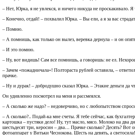
– Нет, Юрка, я не увлекся, и ничего никуда не проскакивало. Я
– Конечно, отдай! – похвалил Юрка. – Вы ели, а я за вас страд
– Помню.
– А помнишь, как только он вылез, веревка дернула – и он опят
– И это помню.
– Ну, вот видишь! Сам все помнишь, а говоришь: не ел. Нехоро
– Зачем «пожадничала»! Полтораста рублей оставила, – ответил 
прачке.
– Ну и дурак! – добродушно сказал Юрка. – Этакие деньги да ч
Он удивленно посмотрел на меня и рассмеялся.
– А сколько же надо? – недоверчиво, но с любопытством спроси
– А сколько?.. Подай-ка мне счеты. Я тебе сейчас, как бухгалте
картошка – пустяки дело! Ну, тут масло, мясо. Молоко на два д
шестьдесят три, керосин – два… Прачке сколько? Десять? Вот о
фотоаппарат у Витьки Чеснокова. Шесть на девять, а светосила