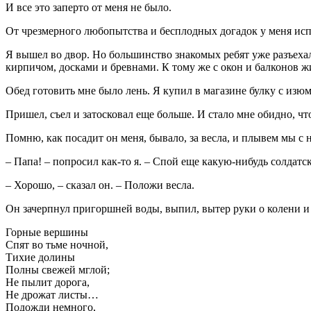
И все это заперто от меня не было.
От чрезмерного любопытства и бесплодных догадок у меня исп
Я вышел во двор. Но большинство знакомых ребят уже разъеха
кирпичом, досками и бревнами. К тому же с окон и балконов
Обед готовить мне было лень. Я купил в магазине булку с изюм
Пришел, съел и затосковал еще больше. И стало мне обидно, что
Помню, как посадит он меня, бывало, за весла, и плывем мы с 
– Папа! – попросил как-то я. – Спой еще какую-нибудь солдат
– Хорошо, – сказал он. – Положи весла.
Он зачерпнул пригоршней воды, выпил, вытер руки о колени и 
Горные вершины
Спят во тьме ночной,
Тихие долины
Полны свежей мглой;
Не пылит дорога,
Не дрожат листы…
Подожди немного,