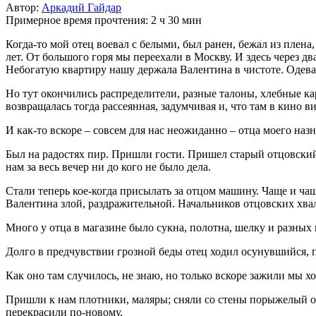
Автор:
Аркадий Гайдар
Примерное время прочтения: 2 ч 30 мин
Когда-то мой отец воевал с белыми, был ранен, бежал из плена
лет. От большого горя мы переехали в Москву. И здесь через д
Небогатую квартиру нашу держала Валентина в чистоте. Одевал
Но тут окончились распределители, разные талоны, хлебные ка
возвращалась тогда рассеянная, задумчивая и, что там в кино ви
И как-то вскоре – совсем для нас неожиданно – отца моего на
Был на радостях пир. Пришли гости. Пришел старый отцовский 
нам за весь вечер ни до кого не было дела.
Стали теперь кое-когда присылать за отцом машину. Чаще и чаще
Валентина злой, раздражительной. Начальников отцовских хвали
Много у отца в магазине было сукна, полотна, шелку и разных
Долго в предчувствии грозной беды отец ходил осунувшийся, п
Как оно там случилось, не знаю, но только вскоре зажили мы х
Пришли к нам плотники, маляры; сняли со стены порыжелый о
перекрасили по-новому.