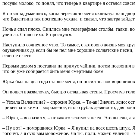
посуды молоко, то понял, что теперь в квартире я остался совсе
Я стоял задумавшись, когда через окно меня окликнул наш двор
что Валентина так поспешно уехала, и сказал, что завтра зайдет
Ночь я спал плохо. Снились мне телеграфные столбы, галки, вор
улетела. Стало тихо. Я проснулся.
Наступило солнечное утро. То самое, с которого жизнь моя кру
одуванчиках да если бы не пел мне хорошие солдатские песни, т
если не с чего.
Первым делом я поставил на примус чайник, потом позвонил в
что он уже собирается бить меня смертным боем.
Юрка был на два года старше меня, он носил значок ворошиловс
Он вошел вразвалочку, быстро оглядывая стены. Просунув голов
– Уехала Валентина? – спросил Юрка. – Та-ак! Значит, ясно: ос
гривен за эскимо – мороженое; итого рубль девяносто, для ровн
– Юрка, – возразил я, – никакого эскимо я не ел. Это вы ели, а 
– Ну вот! – поморщился Юрка. – Я купил на всех шесть штук. Я 
гогочут, а я сую вам мороженое. Да ты, поди, может, увлекся – 