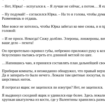
– Нет, Юрка! – испугался я. – Я лучше не сейчас, а потом… Я 
– Ну подумай! – согласился Юрка. – На то и голова, чтобы дума
Разменяешь и отдашь.
Мне вовсе не хотелось, чтобы Юрка забегал ко мне снова, и я 
головой:
– И не проси. Некогда! Сижу долблю. Элероны, лонжероны, виб
ваше дело – пехота!
Он презрительно скривил губы, небрежно приложил руку к козы
безуспешно пытаясь огреть его длинной метлой по шее.
…Напившись чаю, я принялся составлять план дальнейшей своей
Прибирая комнаты, я неожиданно обнаружил, что правый верхни
Да и запирать-то было нечего. Лежали там цветные лоскутья, 
шерстяных ниток.
Я потрогал ящик: не зацепился ли изнутри? Нет, не зацепился.
Я выдвинул соседний ящик и удивился еще более. Здесь лежали
хрупкая шкатулочка из кости, где у Валентины хранились разн