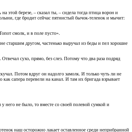
а этой березе, – сказал ты, – сидела тогда птица ворон и
полыни, где бродит сейчас пятнистый бычок-теленок и мычит:
Топот смолк, и в поле пусто».
 мне старшим другом, частенько выручал из беды и пел хорошие
 Отвечал сухо, прямо, без слез. Потому что два раза подряд
скучал. Потом вдруг он надолго замолк. И только чуть ли не
го как сапера перевели на канал. И там их бригада взрывает
у него не было, то вместе со своей полевой сумкой и
е котенок наш осторожно лакает оставленное среди неприбранной