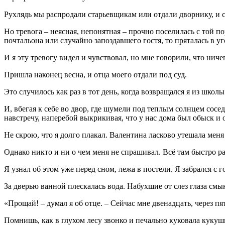
Рухлядь мы распродали старьевщикам или отдали дворнику, и с
Но тревога – неясная, непонятная – прочно поселилась с той 
почтальона или случайно запоздавшего гостя, то пряталась в уг
И я эту тревогу видел и чувствовал, но мне говорили, что ничег
Пришла наконец весна, и отца моего отдали под суд.
Это случилось как раз в тот день, когда возвращался я из шко
И, вбегая к себе во двор, где шумели под теплым солнцем сос
навстречу, наперебой выкрикивая, что у нас дома был обыск и 
Не скрою, что я долго плакал. Валентина ласково утешала меня 
Однако никто и ни о чем меня не спрашивал. Всё там быстро ра
Я узнал об этом уже перед сном, лежа в постели. Я забрался с 
За дверью ванной плескалась вода. Набухшие от слез глаза смык
«Прощай! – думал я об отце. – Сейчас мне двенадцать, через пя
Помнишь, как в глухом лесу звонко и печально куковала кукуш