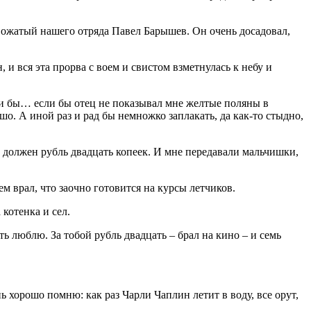
л вожатый нашего отряда Павел Барышев. Он очень досадовал,
 и вся эта прорва с воем и свистом взметнулась к небу и
если бы… если бы отец не показывал мне желтые поляны в
ошо. А иной раз и рад бы немножко заплакать, да как-то стыдно,
 должен рубль двадцать копеек. И мне передавали мальчишки,
м врал, что заочно готовится на курсы летчиков.
котенка и сел.
сть люблю. За тобой рубль двадцать – брал на кино – и семь
ь хорошо помню: как раз Чарли Чаплин летит в воду, все орут,