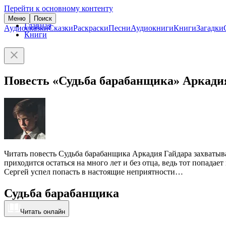
Перейти к основному контенту
Меню
Поиск
Главная
Аудиосказки
Сказки
Раскраски
Песни
Аудиокниги
Книги
Загадки
Книги
Повесть «Судьба барабанщика» Аркади
Читать повесть Судьба барабанщика Аркадия Гайдара захватыва
приходится остаться на много лет и без отца, ведь тот попадае
Сергей успел попасть в настоящие неприятности…
Судьба барабанщика
Читать онлайн