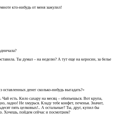
темноте кто-нибудь от меня зажулил!
адничала?
ставила. Ты думал – на неделю? А тут еще на керосин, за белье
из оставленных денег сколько-нибудь выгадать?»
з. Чай есть. Кило сахару на месяц – обопьешься. Вот крупа,
но, ладно! Не хмурься. Кладу тебе конфет, печенья. Значит,
десят пять целковых!.. А остальные? Ты, друг, купил бы
ого. Хочешь, пойдем сейчас и посмотрим?