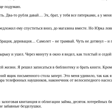
еще подумаю.
ть. Два-то рубля давай… Эх, брат, у тебя все пятерками, а у меня
предложил ему спуститься вниз, до магазина вместе. Но Юрка ло
рация, деривация… Самолет – не трамвай. Чуть не дотянул – и п
рьку и ушел. Через минуту в окно я видел, как толстый и седой
 жизни. Я решил записаться в библиотеку и брать книги. Кроме
й ящик письменного стола заперт. Это меня удивило, так как я
пара телефонных наушников, наконечник от велосипедного насоса
 залоговая квитанция и облигации займа, десяток лотерейных б
ые забавные безделушки.