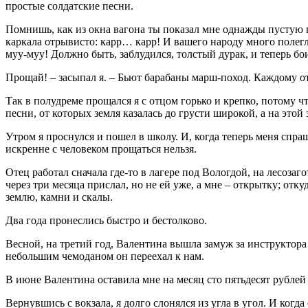
простые солдатские песни.
Помнишь, как из окна вагона ты показал мне однажды пустую пол
каркала отрывисто: карр… карр! И вашего народу много полегло
муу-муу! Должно быть, заблудился, толстый дурак, и теперь бои
Прощай! – засыпал я. – Бьют барабаны марш-поход. Каждому отр
Так в полудреме прощался я с отцом горько и крепко, потому ч
песни, от которых земля казалась до грусти широкой, а на э
Утром я проснулся и пошел в школу. И, когда теперь меня спраши
искренне с человеком прощаться нельзя.
Отец работал сначала где-то в лагере под Вологдой, на лесозаг
через три месяца прислал, но не ей уже, а мне – открытку; отку
землю, камни и скалы.
Два года пронеслись быстро и бестолково.
Весной, на третий год, Валентина вышла замуж за инструктора 
небольшим чемоданом он переехал к нам.
В июне Валентина оставила мне на месяц сто пятьдесят рублей 
Вернувшись с вокзала, я долго слонялся из угла в угол. И ког