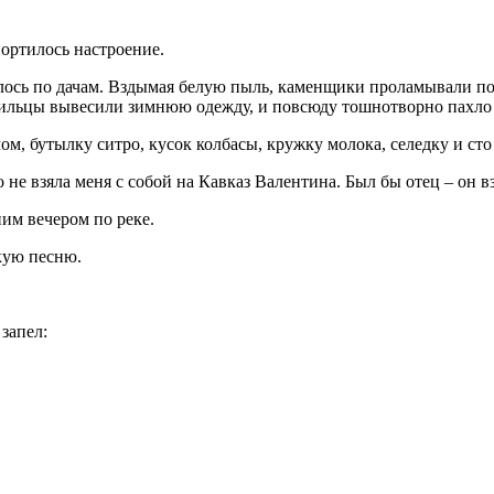
ортилось настроение.
лось по дачам. Вздымая белую пыль, каменщики проламывали по
 жильцы вывесили зимнюю одежду, и повсюду тошнотворно пахло
ом, бутылку ситро, кусок колбасы, кружку молока, селедку и ст
 не взяла меня с собой на Кавказ Валентина. Был бы отец – он в
ним вечером по реке.
скую песню.
запел: