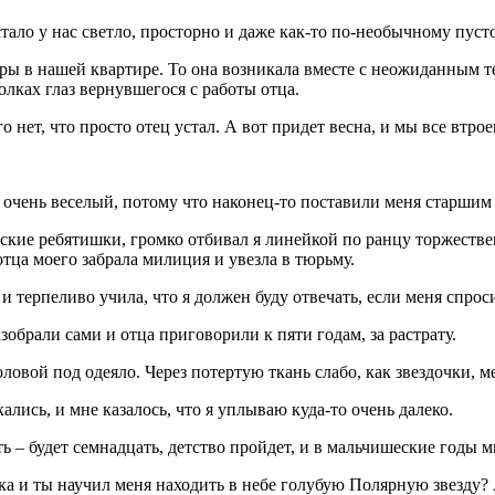
тало у нас светло, просторно и даже как-то по-необычному пусто
поры в нашей квартире. То она возникала вместе с неожиданным 
олках глаз вернувшегося с работы отца.
о нет, что просто отец устал. А вот придет весна, и мы все втрое
лы очень веселый, потому что наконец-то поставили меня старши
едские ребятишки, громко отбивал я линейкой по ранцу торжеств
отца моего забрала милиция и увезла в тюрьму.
и терпеливо учила, что я должен буду отвечать, если меня спроси
зобрали сами и отца приговорили к пяти годам, за растрату.
головой под одеяло. Через потертую ткань слабо, как звездочки, 
ались, и мне казалось, что я уплываю куда-то очень далеко.
ть – будет семнадцать, детство пройдет, и в мальчишеские годы 
ка и ты научил меня находить в небе голубую Полярную звезду?