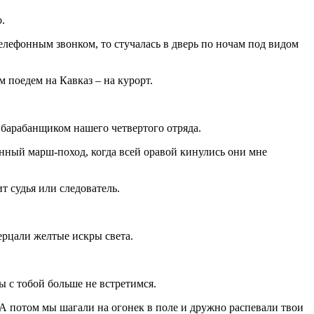
.
телефонным звонком, то стучалась в дверь по ночам под видом
м поедем на Кавказ – на курорт.
м барабанщиком нашего четвертого отряда.
енный марш-поход, когда всей оравой кинулись они мне
т судья или следователь.
мерцали желтые искры света.
мы с тобой больше не встретимся.
 А потом мы шагали на огонек в поле и дружно распевали твои