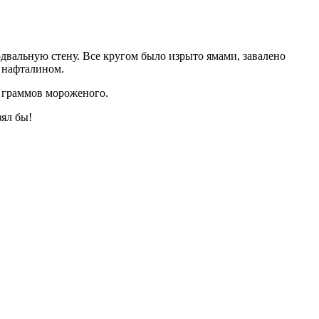
двальную стену. Все кругом было изрыто ямами, завалено
 нафталином.
о граммов мороженого.
зял бы!