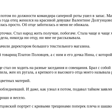
, потом по должности командира саперной роты ушел в запас. Мат
ва года отец женился на красивой девушке Валентине Долгунцово
ась просто. Об отце заботилась и меня не обижала.
рточки. Стал народ жить получше, побогаче. Стала чаще и чаще 
дела, никогда ни отцу, ни мне не рассказывала.
значили директором большого текстильного магазина.
товарищ Платон Половцев, а с ним и его дочка Нина, с которой,
 стал он ходить на разные заседания и совещания. Брал с собой 
ла, жен их ругала, а крепкого и высокого отца моего называла 
 цветных материй.
обледневший. И даже, как узнал я потом, подавал тайком заявлен
орошо и весело.
тцовский портрет с кривыми трещинами поперек плеча и шашки,