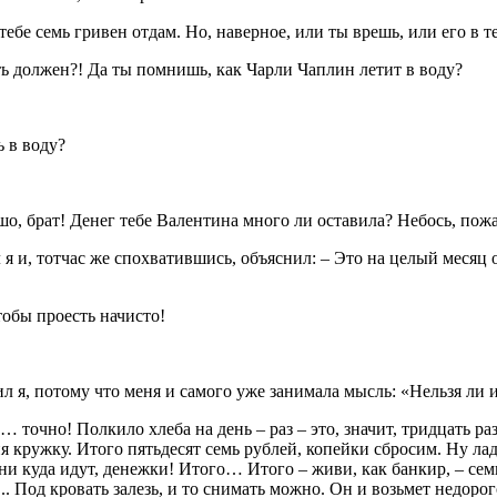
 тебе семь гривен отдам. Но, наверное, или ты врешь, или его в 
ать должен?! Да ты помнишь, как Чарли Чаплин летит в воду?
ь в воду?
шо, брат! Денег тебе Валентина много ли оставила? Небось, пож
я и, тотчас же спохватившись, объяснил: – Это на целый месяц о
тобы проесть начисто!
л я, потому что меня и самого уже занимала мысль: «Нельзя ли 
р… точно! Полкило хлеба на день – раз – это, значит, тридцать ра
ня кружку. Итого пятьдесят семь рублей, копейки сбросим. Ну лад
ни куда идут, денежки! Итого… Итого – живи, как банкир, – семь
!.. Под кровать залезь, и то снимать можно. Он и возьмет недор