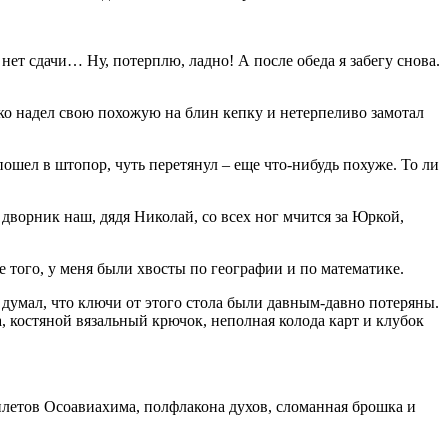
 нет сдачи… Ну, потерплю, ладно! А после обеда я забегу снова.
вко надел свою похожую на блин кепку и нетерпеливо замотал
ошел в штопор, чуть перетянул – еще что-нибудь похуже. То ли
 дворник наш, дядя Николай, со всех ног мчится за Юркой,
 того, у меня были хвосты по географии и по математике.
 думал, что ключи от этого стола были давным-давно потеряны.
, костяной вязальный крючок, неполная колода карт и клубок
илетов Осоавиахима, полфлакона духов, сломанная брошка и